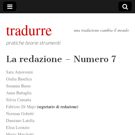
tradurre
una traduzione cambia il mondo
pratiche teorie strumenti
La redazione – Numero 7
Sara Amorosini
Giulia Baselica
Susanna Basso
Anna Battaglia
Silvia Camatta
Fabrizio Di Majo
(segretario di redazione)
Norman Gobetti
Damiano Latella
Elisa Leonzio
Mario Marchetti