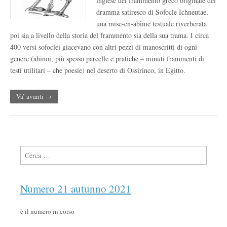
inglese del frammento greco originale del
dramma satiresco di Sofocle Ichneutae,
una mise-en-abîme testuale riverberata
poi sia a livello della storia del frammento sia della sua trama. I circa
400 versi sofoclei giacevano con altri pezzi di manoscritti di ogni
genere (ahinoi, più spesso parcelle e pratiche – minuti frammenti di
testi utilitari – che poesie) nel deserto di Ossirinco, in Egitto.
Va’ avanti →
Ricerca per:
Numero 21 autunno 2021
è il numero in corso