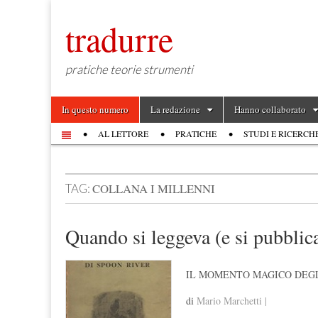
tradurre
pratiche teorie strumenti
Skip to content
In questo numero
La redazione
Hanno collaborato
Main menu
AL LETTORE
PRATICHE
STUDI E RICERCH
Sub menu
COLLANA I MILLENNI
TAG:
Quando si leggeva (e si pubblic
IL MOMENTO MAGICO DEGL
di
Mario Marchetti |