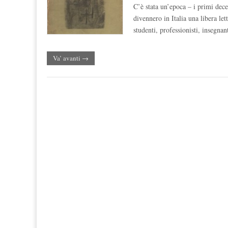
C’è stata un’epoca – i primi dec
divennero in Italia una libera l
studenti, professionisti, insegnan
Va’ avanti →