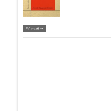
Va’ avanti →