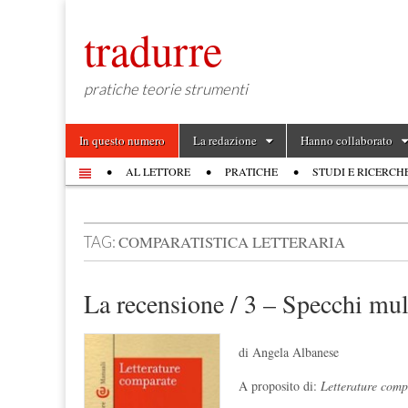
tradurre
pratiche teorie strumenti
Skip to content
In questo numero
La redazione
Hanno collaborato
Main menu
AL LETTORE
PRATICHE
STUDI E RICERCH
Sub menu
COMPARATISTICA LETTERARIA
TAG:
La recensione / 3 – Specchi mult
di Angela Albanese
A proposito di:
Letterature comp