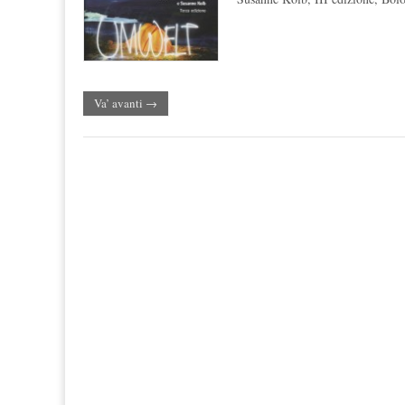
Va’ avanti →