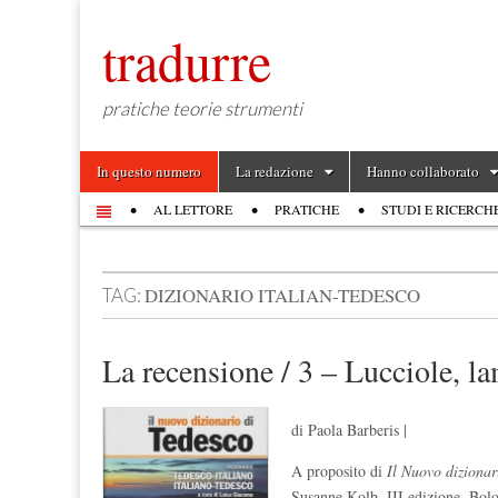
tradurre
pratiche teorie strumenti
Skip to content
In questo numero
La redazione
Hanno collaborato
Main menu
AL LETTORE
PRATICHE
STUDI E RICERCH
Sub menu
DIZIONARIO ITALIAN-TEDESCO
TAG:
La recensione / 3 – Lucciole, la
di Paola Barberis |
A proposito di
Il Nuovo dizionar
Susanne Kolb, III edizione, Bol