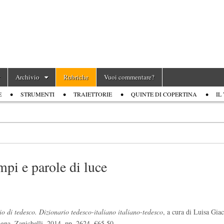
Archivio
Rubriche
Vuoi commentare?
E
STRUMENTI
TRAIETTORIE
QUINTE DI COPERTINA
IL
mpi e parole di luce
io di tedesco. Dizionario tedesco-italiano italiano-tedesco
, a cura di Luisa Gia
ogna, Zanichelli, 2014, pp. 2624, €65,50