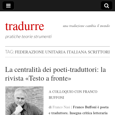
tradurre
una traduzione cambia il mondo
pratiche teorie strumenti
FEDERAZIONE UNITARIA ITALIANA SCRITTORI
TAG:
La centralità dei poeti-traduttori: la
rivista «Testo a fronte»
A COLLOQUIO CON FRANCO
BUFFONI
Franco Buffoni è poeta
di
Franco Nasi |
e traduttore. Insegna critica letteraria