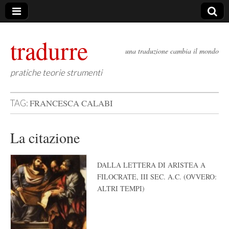
tradurre
una traduzione cambia il mondo
pratiche teorie strumenti
FRANCESCA CALABI
TAG:
La citazione
DALLA LETTERA DI ARISTEA A
FILOCRATE, III SEC. A.C. (OVVERO:
ALTRI TEMPI)