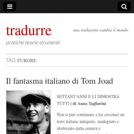
tradurre
una traduzione cambia il mondo
pratiche teorie strumenti
FURORE
TAG:
Il fantasma italiano di Tom Joad
SETTANT’ANNI E LI DIMOSTRA
| di Anna Tagliavini
TUTTI
Non si può continuare a far circolare un
testo italiano antiquato, inadeguato e
sforbiciato dalla censura e