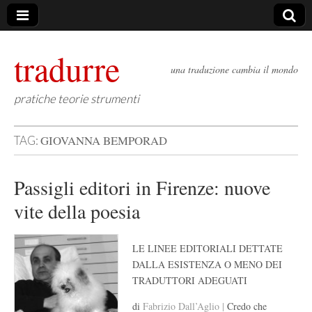
tradurre
una traduzione cambia il mondo
pratiche teorie strumenti
GIOVANNA BEMPORAD
TAG:
Passigli editori in Firenze: nuove
vite della poesia
LE LINEE EDITORIALI DETTATE
DALLA ESISTENZA O MENO DEI
TRADUTTORI ADEGUATI
di
Fabrizio Dall’Aglio |
Credo che