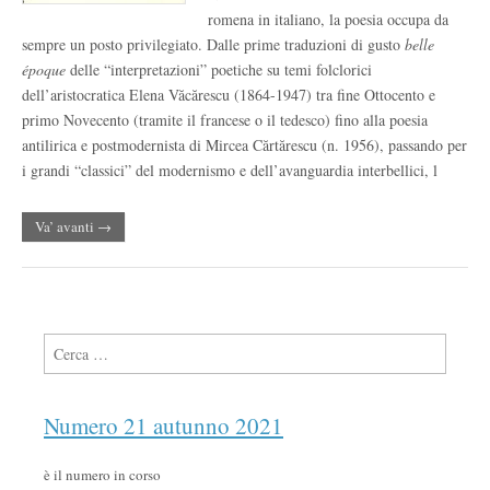
romena in italiano, la poesia occupa da
sempre un posto privilegiato. Dalle prime traduzioni di gusto
belle
époque
delle “interpretazioni” poetiche su temi folclorici
dell’aristocratica Elena Văcărescu (1864-1947) tra fine Ottocento e
primo Novecento (tramite il francese o il tedesco) fino alla poesia
antilirica e postmodernista di Mircea Cărtărescu (n. 1956), passando per
i grandi “classici” del modernismo e dell’avanguardia interbellici, l
Va’ avanti →
Ricerca per:
Numero 21 autunno 2021
è il numero in corso