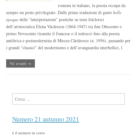
romena in italiano, la poesia occupa da
sempre un posto privilegiato. Dalle prime traduzioni di gusto
belle
époque
delle “interpretazioni” poetiche su temi folclorici
dell’aristocratica Elena Văcărescu (1864-1947) tra fine Ottocento e
primo Novecento (tramite il francese o il tedesco) fino alla poesia
antilirica e postmodernista di Mircea Cărtărescu (n. 1956), passando per
i grandi “classici” del modernismo e dell’avanguardia interbellici, l
Va’ avanti →
Ricerca per:
Numero 21 autunno 2021
è il numero in corso