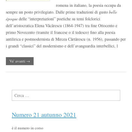
romena in italiano, la poesia occupa da
sempre un posto privilegiato. Dalle prime traduzioni di gusto
belle
époque
delle “interpretazioni” poetiche su temi folclorici
dell’aristocratica Elena Văcărescu (1864-1947) tra fine Ottocento e
primo Novecento (tramite il francese o il tedesco) fino alla poesia
antilirica e postmodernista di Mircea Cărtărescu (n. 1956), passando per
i grandi “classici” del modernismo e dell’avanguardia interbellici, l
Va’ avanti →
Ricerca per:
Numero 21 autunno 2021
è il numero in corso