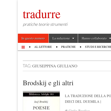
tradurre
pratiche teorie strumenti
Skip to content
In questo numero
La redazione
Hanno collaborato
Main menu
AL LETTORE
PRATICHE
STUDI E RICERCH
Sub menu
GIUSEPPINA GIULIANO
TAG:
Brodskij e gli altri
LA TRADUZIONE DELLA PO
DIECI DEL DUEMILA |
di
Giulia Baselica