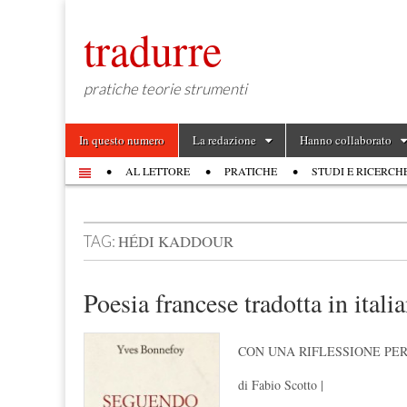
tradurre
pratiche teorie strumenti
Skip to content
In questo numero
La redazione
Hanno collaborato
Main menu
AL LETTORE
PRATICHE
STUDI E RICERCH
Sub menu
HÉDI KADDOUR
TAG:
Poesia francese tradotta in ital
CON UNA RIFLESSIONE PE
di Fabio Scotto |