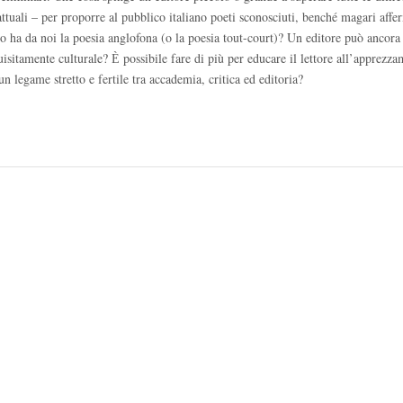
tuali – per proporre al pubblico italiano poeti sconosciuti, benché magari affe
o ha da noi la poesia anglofona (o la poesia tout-court)? Un editore può ancora
uisitamente culturale? Ѐ possibile fare di più per educare il lettore all’apprezz
 un legame stretto e fertile tra accademia, critica ed editoria?