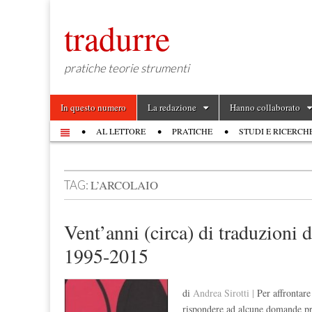
tradurre
pratiche teorie strumenti
Skip to content
In questo numero
La redazione
Hanno collaborato
Main menu
AL LETTORE
PRATICHE
STUDI E RICERCH
Sub menu
L’ARCOLAIO
TAG:
Vent’anni (circa) di traduzioni d
1995-2015
di
Andrea Sirotti |
Per affrontar
rispondere ad alcune domande prel