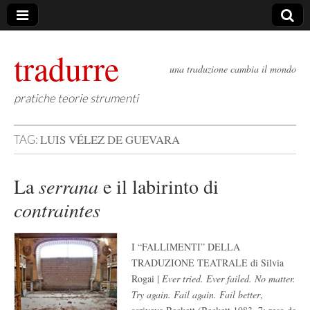
tradurre
una traduzione cambia il mondo
pratiche teorie strumenti
LUIS VÉLEZ DE GUEVARA
TAG:
La
serrana
e il labirinto di
contraintes
I “FALLIMENTI” DELLA
TRADUZIONE TEATRALE di Silvia
Rogai |
Ever tried. Ever failed. No matter.
Try again. Fail again. Fail better
,