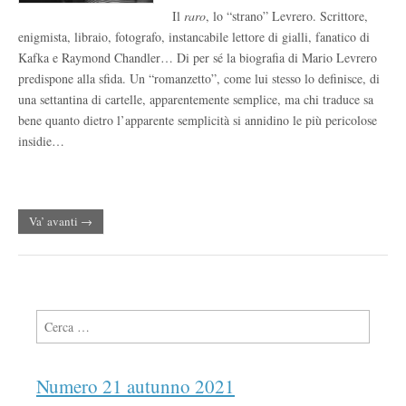
Il
raro
, lo “strano” Levrero. Scrittore,
enigmista, libraio, fotografo, instancabile lettore di gialli, fanatico di
Kafka e Raymond Chandler… Di per sé la biografia di Mario Levrero
predispone alla sfida. Un “romanzetto”, come lui stesso lo definisce, di
una settantina di cartelle, apparentemente semplice, ma chi traduce sa
bene quanto dietro l’apparente semplicità si annidino le più pericolose
insidie…
Va’ avanti →
Ricerca per:
Numero 21 autunno 2021