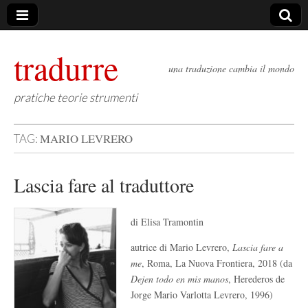
tradurre
una traduzione cambia il mondo
pratiche teorie strumenti
MARIO LEVRERO
TAG:
Lascia fare al traduttore
di Elisa Tramontin
autrice di Mario Levrero,
Lascia fare a
me
, Roma, La Nuova Frontiera, 2018 (da
Dejen todo en mis manos
, Herederos de
Jorge Mario Varlotta Levrero, 1996)