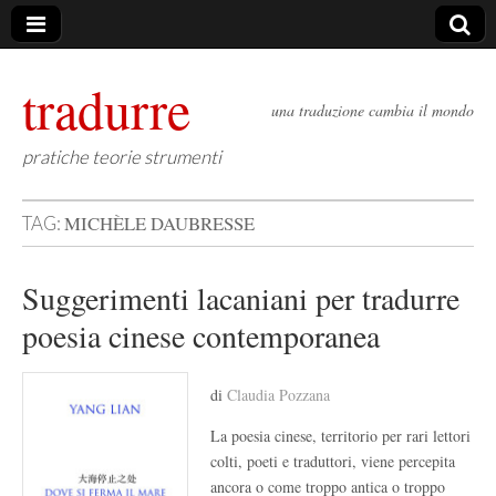
tradurre
una traduzione cambia il mondo
pratiche teorie strumenti
MICHÈLE DAUBRESSE
TAG:
Suggerimenti lacaniani per tradurre
poesia cinese contemporanea
di
Claudia Pozzana
La poesia cinese, territorio per rari lettori
colti, poeti e traduttori, viene percepita
ancora o come troppo antica o troppo