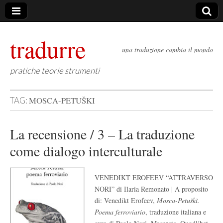
tradurre
una traduzione cambia il mondo
pratiche teorie strumenti
MOSCA-PETUŠKI
TAG:
La recensione / 3 – La traduzione
come dialogo interculturale
VENEDIKT EROFEEV “ATTRAVERSO
NORI” di Ilaria Remonato | A proposito
di: Venedikt Erofeev,
Mosca-Petuškì.
Poema ferroviario
, traduzione italiana e