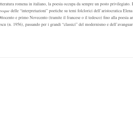
letteratura romena in italiano, la poesia occupa da sempre un posto privilegiato. 
époque
delle “interpretazioni” poetiche su temi folclorici dell’aristocratica Elena
tocento e primo Novecento (tramite il francese o il tedesco) fino alla poesia ant
scu (n. 1956), passando per i grandi “classici” del modernismo e dell’avanguar