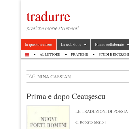
tradurre
pratiche teorie strumenti
Skip to content
In questo numero
La redazione
Hanno collaborato
Main menu
AL LETTORE
PRATICHE
STUDI E RICERCH
Sub menu
NINA CASSIAN
TAG:
Prima e dopo Ceauşescu
LE TRADUZIONI DI POESI
di Roberto Merlo |