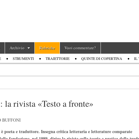
Archivio
Rubriche
Vuoi commentare?
E
STRUMENTI
TRAIETTORIE
QUINTE DI COPERTINA
IL
: la rivista «Testo a fronte»
 BUFFONI
è poeta e traduttore. Insegna critica letteraria e letterature comparate
alla fondazione, nel 1989, dirige la rivista sulla teoria e pratica della tra