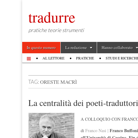
tradurre
pratiche teorie strumenti
Skip to content
In questo numero
La redazione
Hanno collaborato
Main menu
AL LETTORE
PRATICHE
STUDI E RICERCH
Sub menu
ORESTE MACRÌ
TAG:
La centralità dei poeti-traduttori
A COLLOQUIO CON FRANCO
Franco Buffoni 
di
Franco Nasi |
all’Università di Cassino. Fin d