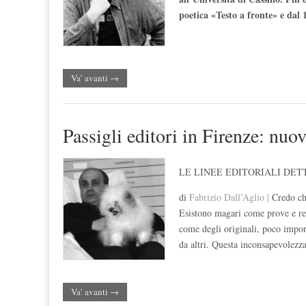
poetica «Testo a fronte» e dal
Va’ avanti →
Passigli editori in Firenze: nuov
LE LINEE EDITORIALI DE
di
Fabrizio Dall’Aglio |
Credo che
Esistono magari come prove e rem
come degli originali, poco impo
da altri. Questa inconsapevolezza
Va’ avanti →