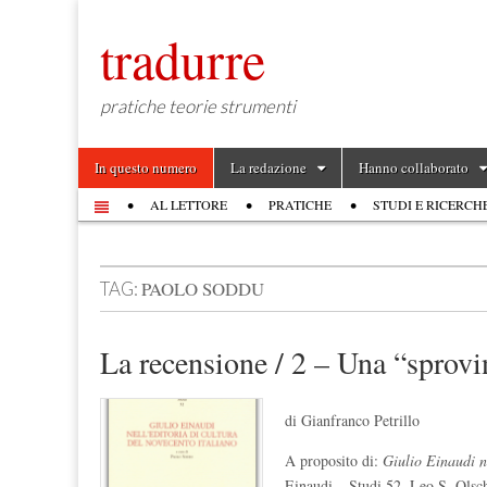
tradurre
pratiche teorie strumenti
Skip to content
In questo numero
La redazione
Hanno collaborato
Main menu
AL LETTORE
PRATICHE
STUDI E RICERCH
Sub menu
PAOLO SODDU
TAG:
La recensione / 2 – Una “sprovin
di Gianfranco Petrillo
A proposito di:
Giulio Einaudi ne
Einaudi – Studi 52, Leo S. Olsch