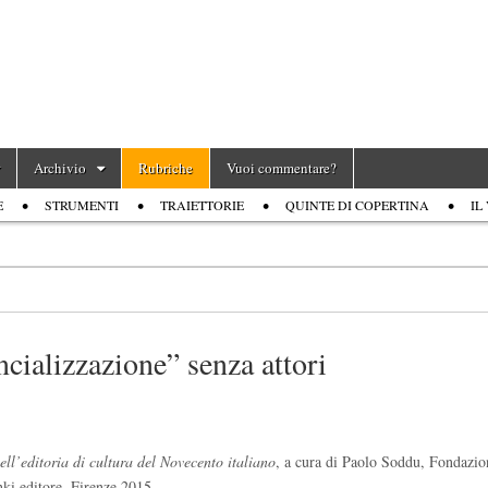
Archivio
Rubriche
Vuoi commentare?
E
STRUMENTI
TRAIETTORIE
QUINTE DI COPERTINA
IL
cializzazione” senza attori
ll’editoria di cultura del Novecento italiano
, a cura di Paolo Soddu, Fondazio
ki editore, Firenze 2015.