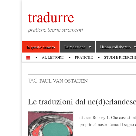
tradurre
pratiche teorie strumenti
Skip to content
In questo numero
La redazione
Hanno collaborato
Main menu
AL LETTORE
PRATICHE
STUDI E RICERCH
Sub menu
PAUL VAN OSTAIJEN
TAG:
Le traduzioni dal ne(d)erlandes
di Jean Robaey 1. Che cosa si i
proprio al nostro tema: Il segno 