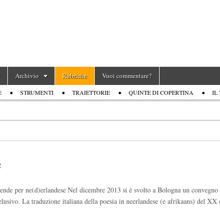
Archivio
Rubriche
Vuoi commentare?
E
STRUMENTI
TRAIETTORIE
QUINTE DI COPERTINA
IL
e
ntende per ne(d)erlandese Nel dicembre 2013 si è svolto a Bologna un convegno
elusivo. La traduzione italiana della poesia in neerlandese (e afrikaans) del X