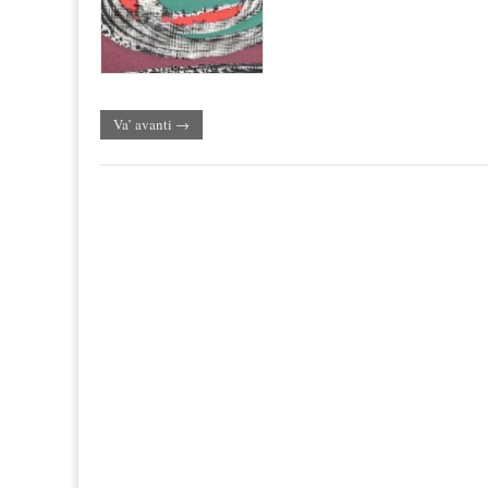
Va’ avanti →