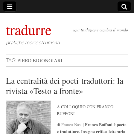
tradurre
una traduzione cambia il mondo
pratiche teorie strumenti
PIERO BIGONGIARI
TAG:
La centralità dei poeti-traduttori: la
rivista «Testo a fronte»
A COLLOQUIO CON FRANCO
BUFFONI
Franco Buffoni è poeta
di
Franco Nasi |
e traduttore. Insegna critica letteraria