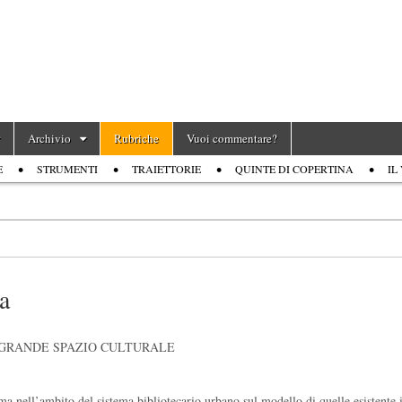
Archivio
Rubriche
Vuoi commentare?
E
STRUMENTI
TRAIETTORIE
QUINTE DI COPERTINA
IL
a
N GRANDE SPAZIO CULTURALE
a nell’ambito del sistema bibliotecario urbano sul modello di quelle esistente 