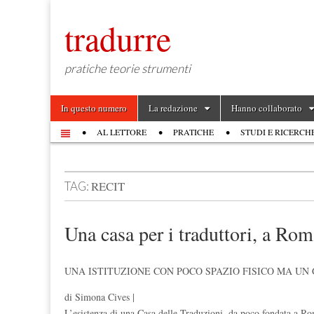
tradurre
pratiche teorie strumenti
Skip to content
In questo numero
La redazione
Hanno collaborato
Main menu
AL LETTORE
PRATICHE
STUDI E RICERCH
Sub menu
RECIT
TAG:
Una casa per i traduttori, a Rom
UNA ISTITUZIONE CON POCO SPAZIO FISICO MA U
di Simona Cives |
L’esistenza di una Casa delle Traduzioni, da poco fondata a Rom