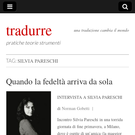
tradurre
una traduzione cambia il mondo
pratiche teorie strumenti
SILVIA PARESCHI
TAG:
Quando la fedeltà arriva da sola
INTERVISTA A SILVIA PARESCHI
di
Norman Gobetti |
Incontro Silvia Pareschi in una torrida
giornata di fine primavera, a Milano,
dove è ospite di un’amica (la maggior