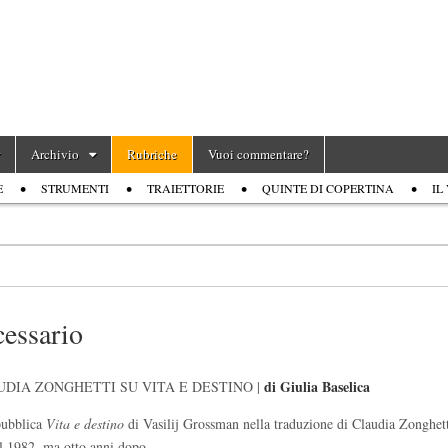
Archivio
Rubriche
Vuoi commentare?
E
STRUMENTI
TRAIETTORIE
QUINTE DI COPERTINA
IL
cessario
di Giulia Baselica
DIA ZONGHETTI SU VITA E DESTINO |
pubblica
Vita e destino
di Vasilij Grossman nella traduzione di Claudia Zonghet
nel 1982, ma otto anni dopo…