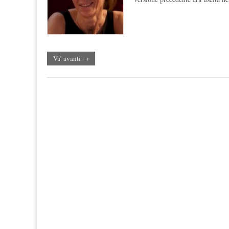
Va’ avanti →