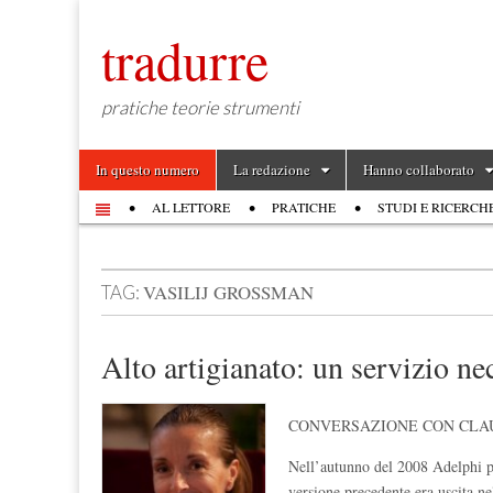
tradurre
pratiche teorie strumenti
Skip to content
In questo numero
La redazione
Hanno collaborato
Main menu
AL LETTORE
PRATICHE
STUDI E RICERCH
Sub menu
VASILIJ GROSSMAN
TAG:
Alto artigianato: un servizio ne
CONVERSAZIONE CON CLAU
Nell’autunno del 2008 Adelphi 
versione precedente era uscita 