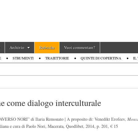
Archivio
Rubriche
Vuoi commentare?
E
STRUMENTI
TRAIETTORIE
QUINTE DI COPERTINA
IL
ne come dialogo interculturale
O NORI” di Ilaria Remonato | A proposito di: Venedikt Erofeev,
Mosca
taliana e cura di Paolo Nori, Macerata, Quodlibet, 2014, p. 201, € 15