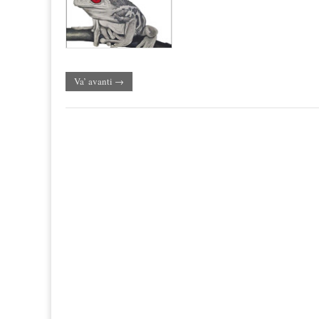
Va’ avanti →