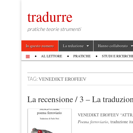
tradurre
pratiche teorie strumenti
Skip to content
In questo numero
La redazione
Hanno collaborato
Main menu
AL LETTORE
PRATICHE
STUDI E RICERCH
Sub menu
VENEDIKT EROFEEV
TAG:
La recensione / 3 – La traduzio
VENEDIKT EROFEEV “ATTRAVERS
Poema ferroviario
, traduzione i