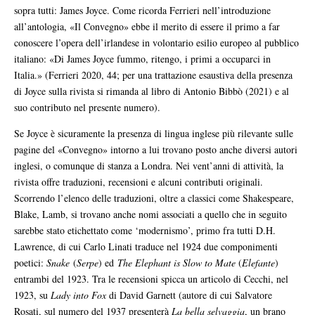
sopra tutti: James Joyce. Come ricorda Ferrieri nell’introduzione
all’antologia, «Il Convegno» ebbe il merito di essere il primo a far
conoscere l’opera dell’irlandese in volontario esilio europeo al pubblico
italiano: «Di James Joyce fummo, ritengo, i primi a occuparci in
Italia.» (Ferrieri 2020, 44; per una trattazione esaustiva della presenza
di Joyce sulla rivista si rimanda al libro di Antonio Bibbò (2021) e al
suo contributo nel presente numero).
Se Joyce è sicuramente la presenza di lingua inglese più rilevante sulle
pagine del «Convegno» intorno a lui trovano posto anche diversi autori
inglesi, o comunque di stanza a Londra. Nei vent’anni di attività, la
rivista offre traduzioni, recensioni e alcuni contributi originali.
Scorrendo l’elenco delle traduzioni, oltre a classici come Shakespeare,
Blake, Lamb, si trovano anche nomi associati a quello che in seguito
sarebbe stato etichettato come ‘modernismo’, primo fra tutti D.H.
Lawrence, di cui Carlo Linati traduce nel 1924 due componimenti
poetici:
Snake
(
Serpe
) ed
The
Elephant is Slow to Mate
(
Elefante
)
entrambi del 1923. Tra le recensioni spicca un articolo di Cecchi, nel
1923, su
Lady into Fox
di David Garnett (autore di cui Salvatore
Rosati, sul numero del 1937 presenterà
La bella selvaggia
, un brano