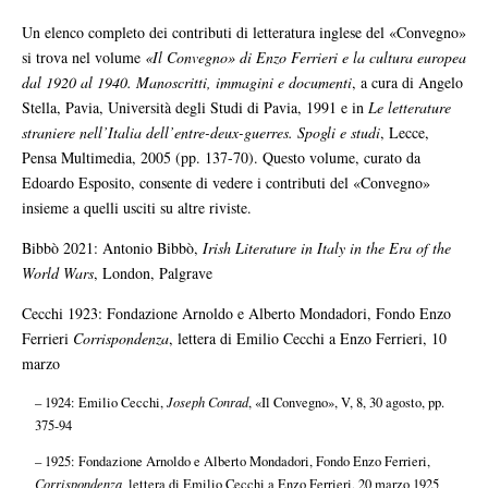
Un elenco completo dei contributi di letteratura inglese del «Convegno»
si trova nel volume
«Il Convegno» di Enzo Ferrieri e la cultura europea
dal 1920 al 1940. Manoscritti, immagini e documenti
, a cura di Angelo
Stella, Pavia, Università degli Studi di Pavia, 1991 e in
Le letterature
straniere nell’Italia dell’entre-deux-guerres. Spogli e studi
,
Lecce,
Pensa Multimedia, 2005 (pp. 137-70). Questo volume, curato da
Edoardo Esposito, consente di vedere i contributi del «Convegno»
insieme a quelli usciti su altre riviste.
Bibbò 2021: Antonio Bibbò,
Irish Literature in Italy in the Era of the
World Wars
, London, Palgrave
Cecchi 1923: Fondazione Arnoldo e Alberto Mondadori, Fondo Enzo
Ferrieri
Corrispondenza
, lettera di Emilio Cecchi a Enzo Ferrieri, 10
marzo
– 1924: Emilio Cecchi,
Joseph Conrad
, «Il Convegno», V, 8, 30 agosto, pp.
375-94
– 1925: Fondazione Arnoldo e Alberto Mondadori, Fondo Enzo Ferrieri,
Corrispondenza,
lettera di Emilio Cecchi a Enzo Ferrieri, 20 marzo 1925