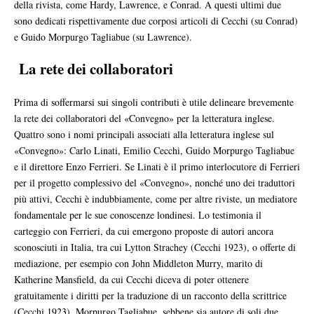
della rivista, come Hardy, Lawrence, e Conrad. A questi ultimi due
sono dedicati rispettivamente due corposi articoli di Cecchi (su Conrad)
e Guido Morpurgo Tagliabue (su Lawrence).
La rete dei collaboratori
Prima di soffermarsi sui singoli contributi è utile delineare brevemente
la rete dei collaboratori del «Convegno» per la letteratura inglese.
Quattro sono i nomi principali associati alla letteratura inglese sul
«Convegno»: Carlo Linati, Emilio Cecchi, Guido Morpurgo Tagliabue
e il direttore Enzo Ferrieri. Se Linati è il primo interlocutore di Ferrieri
per il progetto complessivo del «Convegno», nonché uno dei traduttori
più attivi, Cecchi è indubbiamente, come per altre riviste, un mediatore
fondamentale per le sue conoscenze londinesi. Lo testimonia il
carteggio con Ferrieri, da cui emergono proposte di autori ancora
sconosciuti in Italia, tra cui Lytton Strachey (Cecchi 1923), o offerte di
mediazione, per esempio con John Middleton Murry, marito di
Katherine Mansfield, da cui Cecchi diceva di poter ottenere
gratuitamente i diritti per la traduzione di un racconto della scrittrice
(Cecchi 1923). Morpurgo Tagliabue, sebbene sia autore di soli due