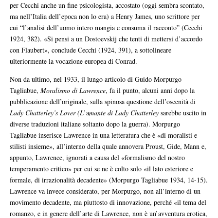
per Cecchi anche un fine psicologista, accostato (oggi sembra scontato,
ma nell’Italia dell’epoca non lo era) a Henry James, uno scrittore per
cui “l’analisi dell’uomo intero mangia e consuma il racconto” (Cecchi
1924, 382). «Si pensi a un Dostoevskij che tenti di mettersi d’accordo
con Flaubert», conclude Cecchi (1924, 391), a sottolineare
ulteriormente la vocazione europea di Conrad.
Non da ultimo, nel 1933, il lungo articolo di Guido Morpurgo
Tagliabue,
Moralismo di Lawrence
, fa il punto, alcuni anni dopo la
pubblicazione dell’originale, sulla spinosa questione dell’oscenità di
Lady Chatterley’s Lover (L
’a
mante di Lady Chatterley
sarebbe uscito in
diverse traduzioni italiane soltanto dopo la guerra). Morpurgo
Tagliabue inserisce Lawrence in una letteratura che è «di moralisti e
stilisti insieme», all’interno della quale annovera Proust, Gide, Mann e,
appunto, Lawrence, ignorati a causa del «formalismo del nostro
temperamento critico» per cui se ne è colto solo «il lato esteriore e
formale, di irrazionalità decadente» (Morpurgo Tagliabue 1934, 14-15).
Lawrence va invece considerato, per Morpurgo, non all’interno di un
movimento decadente, ma piuttosto di innovazione, perché «il tema del
romanzo, e in genere dell’arte di Lawrence, non è un’avventura erotica,