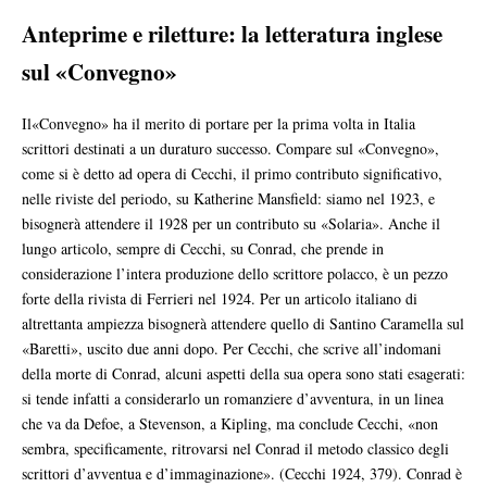
Anteprime e riletture: la letteratura inglese
sul «Convegno»
Il«Convegno» ha il merito di portare per la prima volta in Italia
scrittori destinati a un duraturo successo. Compare sul «Convegno»,
come si è detto ad opera di Cecchi, il primo contributo significativo,
nelle riviste del periodo, su Katherine Mansfield: siamo nel 1923, e
bisognerà attendere il 1928 per un contributo su «Solaria». Anche il
lungo articolo, sempre di Cecchi, su Conrad, che prende in
considerazione l’intera produzione dello scrittore polacco, è un pezzo
forte della rivista di Ferrieri nel 1924. Per un articolo italiano di
altrettanta ampiezza bisognerà attendere quello di Santino Caramella sul
«Baretti», uscito due anni dopo. Per Cecchi, che scrive all’indomani
della morte di Conrad, alcuni aspetti della sua opera sono stati esagerati:
si tende infatti a considerarlo un romanziere d’avventura, in un linea
che va da Defoe, a Stevenson, a Kipling, ma conclude Cecchi, «non
sembra, specificamente, ritrovarsi nel Conrad il metodo classico degli
scrittori d’avventua e d’immaginazione». (Cecchi 1924, 379). Conrad è