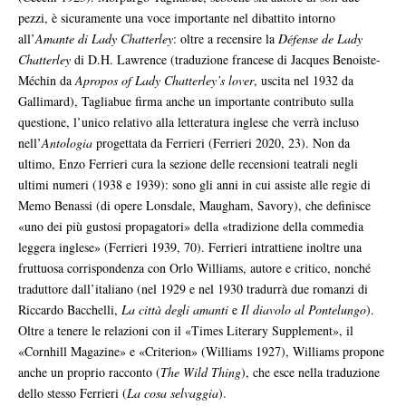
pezzi, è sicuramente una voce importante nel dibattito intorno
all’
Amante di Lady Chatterley
: oltre a recensire la
Défense de Lady
Chatterley
di D.H. Lawrence (traduzione francese di Jacques Benoiste-
Méchin da
Apropos of Lady Chatterley’s lover
, uscita nel 1932 da
Gallimard), Tagliabue firma anche un importante contributo sulla
questione, l’unico relativo alla letteratura inglese che verrà incluso
nell’
Antologia
progettata da Ferrieri (Ferrieri 2020, 23). Non da
ultimo, Enzo Ferrieri cura la sezione delle recensioni teatrali negli
ultimi numeri (1938 e 1939): sono gli anni in cui assiste alle regie di
Memo Benassi (di opere Lonsdale, Maugham, Savory), che definisce
«uno dei più gustosi propagatori» della «tradizione della commedia
leggera inglese» (Ferrieri 1939, 70). Ferrieri intrattiene inoltre una
fruttuosa corrispondenza con Orlo Williams, autore e critico, nonché
traduttore dall’italiano (nel 1929 e nel 1930 tradurrà due romanzi di
Riccardo Bacchelli,
La città degli amanti
e
Il diavolo al Pontelungo
).
Oltre a tenere le relazioni con il «Times Literary Supplement», il
«Cornhill Magazine» e «Criterion» (Williams 1927), Williams propone
anche un proprio racconto (
The Wild Thing
), che esce nella traduzione
dello stesso Ferrieri (
La cosa selvaggia
).