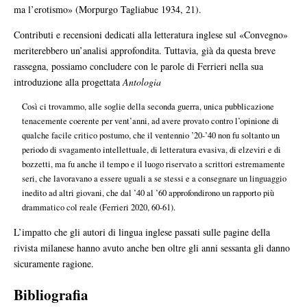
ma l’erotismo» (Morpurgo Tagliabue 1934, 21).
Contributi e recensioni dedicati alla letteratura inglese sul «Convegno»
meriterebbero un’analisi approfondita. Tuttavia, già da questa breve
rassegna, possiamo concludere con le parole di Ferrieri nella sua
introduzione alla progettata
Antologia
Così ci trovammo, alle soglie della seconda guerra, unica pubblicazione
tenacemente coerente per vent’anni, ad avere provato contro l’opinione di
qualche facile critico postumo, che il ventennio ’20-’40 non fu soltanto un
periodo di svagamento intellettuale, di letteratura evasiva, di elzeviri e di
bozzetti, ma fu anche il tempo e il luogo riservato a scrittori estremamente
seri, che lavoravano a essere uguali a se stessi e a consegnare un linguaggio
inedito ad altri giovani, che dal ’40 al ’60 approfondirono un rapporto più
drammatico col reale (Ferrieri 2020, 60-61).
L’impatto che gli autori di lingua inglese passati sulle pagine della
rivista milanese hanno avuto anche ben oltre gli anni sessanta gli danno
sicuramente ragione.
Bibliografia