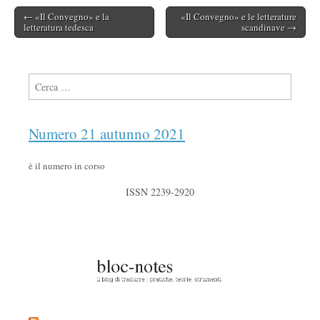
← «Il Convegno» e la
«Il Convegno» e le letterature
Post navigation
letteratura tedesca
scandinave →
Ricerca per:
Numero 21 autunno 2021
è il numero in corso
ISSN 2239-2920