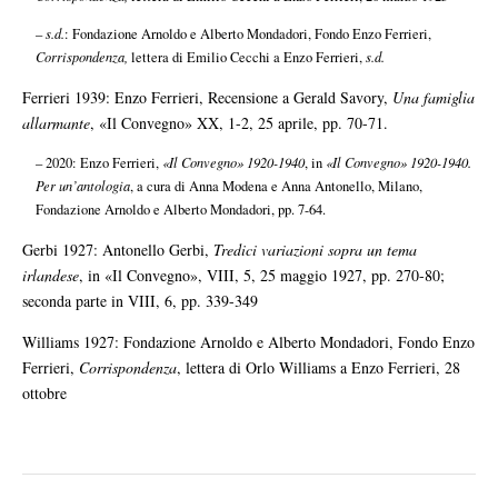
–
s.d.
: Fondazione Arnoldo e Alberto Mondadori, Fondo Enzo Ferrieri,
Corrispondenza,
lettera di Emilio Cecchi a Enzo Ferrieri,
s.d.
Ferrieri 1939: Enzo Ferrieri, Recensione a Gerald Savory,
Una famiglia
allarmante
, «Il Convegno» XX, 1-2, 25 aprile, pp. 70-71.
– 2020: Enzo Ferrieri,
«Il Convegno» 1920-1940
, in
«Il Convegno» 1920-1940.
Per un’antologia
, a cura di Anna Modena e Anna Antonello, Milano,
Fondazione Arnoldo e Alberto Mondadori, pp. 7-64.
Gerbi 1927: Antonello Gerbi,
Tredici variazioni sopra un tema
irlandese
, in «Il Convegno», VIII, 5, 25 maggio 1927, pp. 270-80;
seconda parte in VIII, 6, pp. 339-349
Williams 1927: Fondazione Arnoldo e Alberto Mondadori, Fondo Enzo
Ferrieri,
Corrispondenza
, lettera di Orlo Williams a Enzo Ferrieri, 28
ottobre