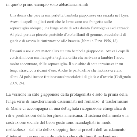
in questo primo esempio sono abbastanza simili:
Una donna che pareva una perfetta bambola giapponese era entrata nel foyer.
Aveva i capelli tagliati corti che le formavano una frangetta sulle
sopracciglia oblique; una lunga veste di seta dorata l’avvolgeva svolazzando.
Ai piedi portava piccole pantofole d’oro brillanti di gemme, braccialetti di
giada e di avorio le tintinnavano alle braccia (Nemi e Furst 1956, 18).
Davanti a noi si era materializzata una bambola giapponese. Aveva i capelli
cortissimi, con una frangetta tagliata dritta che arrivava a lambire l’arco,
molto accentuato, delle sopracciglia. Il suo abito di seta terminava in un
lungo strascico a ricami d’oro. Anche le pantofoline che indossava erano
d’oro. Ai polsi invece tintinnavano braccialetti di giada e d’avorio (Codignola
2009, 24).
La versione in stile giapponese della protagonista è solo la prima della
lunga serie di mascheramenti disseminati nel romanzo: il trasformismo
di Mame ci accompagna in una dettagliata ricognizione etnografica di
riti e predilezioni della borghesia americana. Il sistema della moda e la
costruzione sociale del buon gusto sono scandagliati in modo
meticoloso – dal rito dello shopping fino ai precetti dell’arredamento
d’interni – con uno sguardo satirico che sottolinea il perbenismo