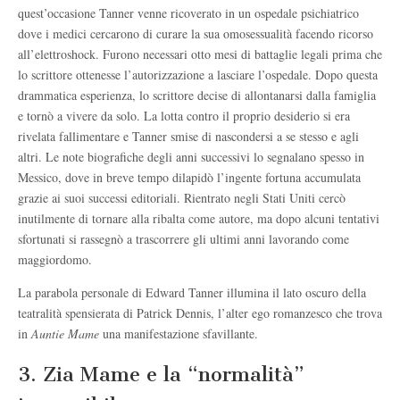
quest’occasione Tanner venne ricoverato in un ospedale psichiatrico
dove i medici cercarono di curare la sua omosessualità facendo ricorso
all’elettroshock. Furono necessari otto mesi di battaglie legali prima che
lo scrittore ottenesse l’autorizzazione a lasciare l’ospedale. Dopo questa
drammatica esperienza, lo scrittore decise di allontanarsi dalla famiglia
e tornò a vivere da solo. La lotta contro il proprio desiderio si era
rivelata fallimentare e Tanner smise di nascondersi a se stesso e agli
altri. Le note biografiche degli anni successivi lo segnalano spesso in
Messico, dove in breve tempo dilapidò l’ingente fortuna accumulata
grazie ai suoi successi editoriali. Rientrato negli Stati Uniti cercò
inutilmente di tornare alla ribalta come autore, ma dopo alcuni tentativi
sfortunati si rassegnò a trascorrere gli ultimi anni lavorando come
maggiordomo.
La parabola personale di Edward Tanner illumina il lato oscuro della
teatralità spensierata di Patrick Dennis, l’alter ego romanzesco che trova
in
Auntie Mame
una manifestazione sfavillante.
3. Zia Mame e la “normalità”