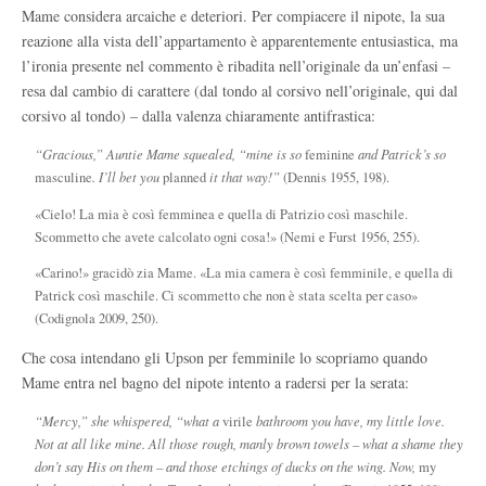
Mame considera arcaiche e deteriori. Per compiacere il nipote, la sua
reazione alla vista dell’appartamento è apparentemente entusiastica, ma
l’ironia presente nel commento è ribadita nell’originale da un’enfasi –
resa dal cambio di carattere (dal tondo al corsivo nell’originale, qui dal
corsivo al tondo) – dalla valenza chiaramente antifrastica:
“Gracious,” Auntie Mame squealed, “mine is so
feminine
and Patrick’s so
masculine
. I’ll bet you
planned
it that way!”
(Dennis 1955, 198).
«Cielo! La mia è così femminea e quella di Patrizio così maschile.
Scommetto che avete calcolato ogni cosa!» (Nemi e Furst 1956, 255).
«Carino!» gracidò zia Mame. «La mia camera è così femminile, e quella di
Patrick così maschile. Ci scommetto che non è stata scelta per caso»
(Codignola 2009, 250).
Che cosa intendano gli Upson per femminile lo scopriamo quando
Mame entra nel bagno del nipote intento a radersi per la serata:
“Mercy,” she whispered, “what a
virile
bathroom you have, my little love.
Not at all like mine. All those rough, manly brown towels – what a shame they
don’t say His on them – and those etchings of ducks on the wing. Now,
my