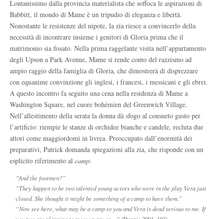
Lontanissimo dalla provincia materialista che soffoca le aspirazioni di
Babbitt, il mondo di Mame è un tripudio di eleganza e libertà.
Nonostante le resistenze del nipote, la zia riesce a convincerlo della
necessità di incontrare insieme i genitori di Gloria prima che il
matrimonio sia fissato. Nella prima raggelante visita nell’appartamento
degli Upson a Park Avenue, Mame si rende conto del razzismo ad
ampio raggio della famiglia di Gloria, che dimostrerà di disprezzare
con equanime convinzione gli inglesi, i francesi, i messicani e gli ebrei.
A questo incontro fa seguito una cena nella residenza di Mame a
Washington Square, nel cuore bohémien del Greenwich Village.
Nell’allestimento della serata la donna dà sfogo al consueto gusto per
l’artificio: riempie le stanze di orchidee bianche e candele, recluta due
attori come maggiordomi in livrea. Preoccupato dall’enormità dei
preparativi, Patrick domanda spiegazioni alla zia, che risponde con un
esplicito riferimento al
camp
:
“And the footmen?”
“They happen to be two talented young actors who were in the play Vera just
closed. She thought it might be something of a camp to have them.”
“Now see here, what may be a camp to you and Vera is dead serious to me. If
you two are planning to mess up my en…”