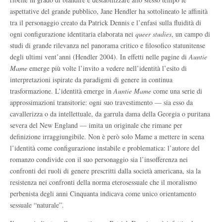
aspettative del grande pubblico, Jane Hendler ha sottolineato le affinità
tra il personaggio creato da Patrick Dennis e l’enfasi sulla fluidità di
ogni configurazione identitaria elaborata nei
queer studies
, un campo di
studi di grande rilevanza nel panorama critico e filosofico statunitense
degli ultimi vent’anni (Hendler 2004). In effetti nelle pagine di
Auntie
Mame
emerge più volte l’invito a vedere nell’identità l’esito di
interpretazioni ispirate da paradigmi di genere in continua
trasformazione. L’identità emerge in
Auntie Mame
come una serie di
approssimazioni transitorie: ogni suo travestimento — sia esso da
cavallerizza o da intellettuale, da garrula dama della Georgia o puritana
severa del New England — imita un originale che rimane per
definizione irraggiungibile. Non è però solo Mame a mettere in scena
l’identità come configurazione instabile e problematica: l’autore del
romanzo condivide con il suo personaggio sia l’insofferenza nei
confronti dei ruoli di genere prescritti dalla società americana, sia la
resistenza nei confronti della norma eterosessuale che il moralismo
perbenista degli anni Cinquanta indicava come unico orientamento
sessuale “naturale”.