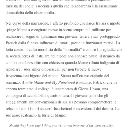
razzista dei codici associati a quella che in apparenza è la rassicurante
domesticità della classe media.
Nel corso della narrazione, l’affetto profondo che nasce tra zia e nipote
spinge Mame a escogitare messe in scena sempre più raffinate per
realizzare il sogno di «plasmare una giovane, tenera vita» proteggendo
Patrick dalla funesta influenza di tutori, presidi e funzionari retrivi. La
lotta contro il culto moralista della “normalità” e contro i pregiudizi che
la società cerca di instillare nel nipote non conosce pause: il nemico da
combattere è descritto con chiarezza quando Mame rifiuta indignata di
ripudiare i suoi amici omosessuali per non turbare le nuove
frequentazioni bigotte del nipote. Siamo nell’ottavo capitolo del
romanzo,
Auntie Mame and My Punctured Romance
: Patrick, che ha
appena terminato il college, è innamorato di Gloria Upson, una
compagna di scuola bella quanto ottusa. Il giovane teme che gli
atteggiamenti anticonvenzionali di sua zia possano compromettere le
relazioni con i futuri suoceri, bacchettoni e ossessionati dal denaro. Le
sue ansie scatenano la furia di Mame:
Should they know that I think you’ve turned into one of the most beastly,