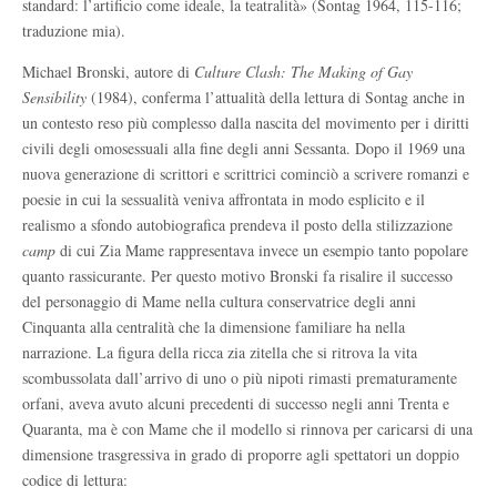
standard: l’artificio come ideale, la teatralità» (Sontag 1964, 115-116;
traduzione mia).
Michael Bronski, autore di
Culture Clash: The Making of Gay
Sensibility
(1984), conferma l’attualità della lettura di Sontag anche in
un contesto reso più complesso dalla nascita del movimento per i diritti
civili degli omosessuali alla fine degli anni Sessanta. Dopo il 1969 una
nuova generazione di scrittori e scrittrici cominciò a scrivere romanzi e
poesie in cui la sessualità veniva affrontata in modo esplicito e il
realismo a sfondo autobiografica prendeva il posto della stilizzazione
camp
di cui Zia Mame rappresentava invece un esempio tanto popolare
quanto rassicurante. Per questo motivo Bronski fa risalire il successo
del personaggio di Mame nella cultura conservatrice degli anni
Cinquanta alla centralità che la dimensione familiare ha nella
narrazione. La figura della ricca zia zitella che si ritrova la vita
scombussolata dall’arrivo di uno o più nipoti rimasti prematuramente
orfani, aveva avuto alcuni precedenti di successo negli anni Trenta e
Quaranta, ma è con Mame che il modello si rinnova per caricarsi di una
dimensione trasgressiva in grado di proporre agli spettatori un doppio
codice di lettura: