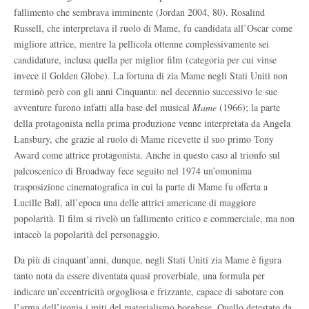
fallimento che sembrava imminente (Jordan 2004, 80). Rosalind
Russell, che interpretava il ruolo di Mame, fu candidata all’Oscar come
migliore attrice, mentre la pellicola ottenne complessivamente sei
candidature, inclusa quella per miglior film (categoria per cui vinse
invece il Golden Globe). La fortuna di zia Mame negli Stati Uniti non
terminò però con gli anni Cinquanta: nel decennio successivo le sue
avventure furono infatti alla base del musical
Mame
(1966); la parte
della protagonista nella prima produzione venne interpretata da Angela
Lansbury, che grazie al ruolo di Mame ricevette il suo primo Tony
Award come attrice protagonista. Anche in questo caso al trionfo sul
palcoscenico di Broadway fece seguito nel 1974 un’omonima
trasposizione cinematografica in cui la parte di Mame fu offerta a
Lucille Ball, all’epoca una delle attrici americane di maggiore
popolarità. Il film si rivelò un fallimento critico e commerciale, ma non
intaccò la popolarità del personaggio.
Da più di cinquant’anni, dunque, negli Stati Uniti zia Mame è figura
tanto nota da essere diventata quasi proverbiale, una formula per
indicare un’eccentricità orgogliosa e frizzante, capace di sabotare con
l’arma dell’ironia i miti del materialismo borghese. Quello detestato da