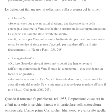
(Dennis 2001, 193).
Le traduzioni italiane non si soffermano sulla presenza del termine:
«E i lacché?»
«Sono per caso due giovani attori di talento che facevano parte della
compagnia dove recita Vera, che ha finito proprio ora le sue rappresentazioni.
Le è parso che sarebbe stato divertente averli».
«Senti, per te e per Vera può essere solo divertente, per me è una cosa molto
seria. Se voi due vi siete messe d’accordo per mandare all’aria il mio
fidanzamento…» (Nemi e Furst 1956, 248)
«E i maggiordomi?»
«Oh, loro. Sono due giovani attori molto dotati che hanno lavorato
nell’ultima commedia di Vera. È stata lei a propormeli, dice che danno un
tocco di originalità».
«Stammi bene a sentire. Tu e Vera lo troverete divertente, ma per me è la
cosa più seria del mondo. Se vi siete messe d’accordo per mandare all’aria il
mio fid…» (Codignola 2009, 243).
Quando il romanzo fu pubblicato, nel 1955, l’espressione
camp
era in
effetti nota solo in cerchie ristrette e in particolare nella sottocultura
omosessuale. L’anno prima Christopher Isherwood aveva fornito quella