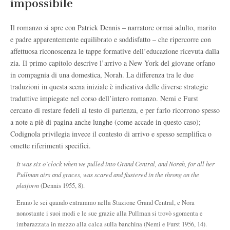
impossibile
Il romanzo si apre con Patrick Dennis – narratore ormai adulto, marito
e padre apparentemente equilibrato e soddisfatto – che ripercorre con
affettuosa riconoscenza le tappe formative dell’educazione ricevuta dalla
zia. Il primo capitolo descrive l’arrivo a New York del giovane orfano
in compagnia di una domestica, Norah. La differenza tra le due
traduzioni in questa scena iniziale è indicativa delle diverse strategie
traduttive impiegate nel corso dell’intero romanzo. Nemi e Furst
cercano di restare fedeli al testo di partenza, e per farlo ricorrono spesso
a note a piè di pagina anche lunghe (come accade in questo caso);
Codignola privilegia invece il contesto di arrivo e spesso semplifica o
omette riferimenti specifici.
It was six o’clock when we pulled into Grand Central, and Norah, for all her
Pullman airs and graces, was scared and flustered in the throng on the
platform
(Dennis 1955, 8).
Erano le sei quando entrammo nella Stazione Grand Central, e Nora
nonostante i suoi modi e le sue grazie alla Pullman si trovò sgomenta e
imbarazzata in mezzo alla calca sulla banchina (Nemi e Furst 1956, 14).