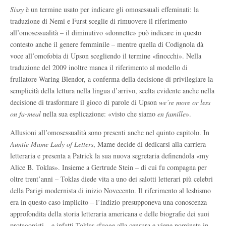
Sissy
è un termine usato per indicare gli omosessuali effeminati: la
traduzione di Nemi e Furst sceglie di rimuovere il riferimento
all’omosessualità – il diminutivo «donnette» può indicare in questo
contesto anche il genere femminile – mentre quella di Codignola dà
voce all’omofobia di Upson scegliendo il termine «finocchi». Nella
traduzione del 2009 inoltre manca il riferimento al modello di
frullatore Waring Blendor, a conferma della decisione di privilegiare la
semplicità della lettura nella lingua d’arrivo, scelta evidente anche nella
decisione di trasformare il gioco di parole di Upson
we’re more or less
on fa-meal
nella sua esplicazione: «visto che siamo
en famille
».
Allusioni all’omosessualità sono presenti anche nel quinto capitolo. In
Auntie Mame Lady of Letters
, Mame decide di dedicarsi alla carriera
letteraria e presenta a Patrick la sua nuova segretaria definendola «my
Alice B. Toklas». Insieme a Gertrude Stein – di cui fu compagna per
oltre trent’anni – Toklas diede vita a uno dei salotti letterari più celebri
della Parigi modernista di inizio Novecento. Il riferimento al lesbismo
era in questo caso implicito – l’indizio presupponeva una conoscenza
approfondita della storia letteraria americana e delle biografie dei suoi
protagonisti – e infatti Toklas sfugge alla censura e viene nominata in