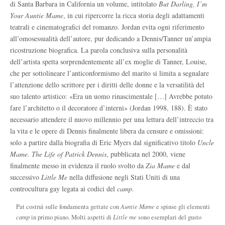
di Santa Barbara in California un volume, intitolato
But Darling, I’m
Your Auntie Mame
, in cui ripercorre la ricca storia degli adattamenti
teatrali e cinematografici del romanzo. Jordan evita ogni riferimento
all’omosessualità dell’autore, pur dedicando a Dennis/Tanner un’ampia
ricostruzione biografica. La parola conclusiva sulla personalità
dell’artista spetta sorprendentemente all’ex moglie di Tanner, Louise,
che per sottolineare l’anticonformismo del marito si limita a segnalare
l’attenzione dello scrittore per i diritti delle donne e la versatilità del
suo talento artistico: «Era un uomo rinascimentale […] Avrebbe potuto
fare l’architetto o il decoratore d’interni» (Jordan 1998, 188). È stato
necessario attendere il nuovo millennio per una lettura dell’intreccio tra
la vita e le opere di Dennis finalmente libera da censure e omissioni:
solo a partire dalla biografia di Eric Myers dal significativo titolo
Uncle
Mame. The Life of Patrick Dennis
, pubblicata nel 2000, viene
finalmente messo in evidenza il ruolo svolto da
Zia Mame
e dal
successivo
Little Me
nella diffusione negli Stati Uniti di una
controcultura gay legata ai codici del
camp
.
Pat costruì sulle fondamenta gettate con
Auntie Mame
e spinse gli elementi
camp
in primo piano. Molti aspetti di
Little me
sono esemplari del gusto