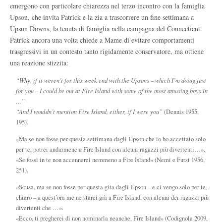
emergono con particolare chiarezza nel terzo incontro con la famiglia
Upson, che invita Patrick e la zia a trascorrere un fine settimana a
Upson Downs, la tenuta di famiglia nella campagna del Connecticut.
Patrick ancora una volta chiede a Mame di evitare comportamenti
trasgressivi in un contesto tanto rigidamente conservatore, ma ottiene
una reazione stizzita:
“Why, if it weren’t for this week end with the Upsons – which I’m doing just
for you – I could be out at Fire Island with some of the most amusing boys in
…”
“And I wouldn’t mention Fire Island, either, if I were you”
(Dennis 1955,
195).
«Ma se non fosse per questa settimana dagli Upson che io ho accettato solo
per te, potrei andarmene a Fire Island con alcuni ragazzi più divertenti…».
«Se fossi in te non accennerei nemmeno a Fire Island» (Nemi e Furst 1956,
251).
«Scusa, ma se non fosse per questa gita dagli Upson – e ci vengo solo per te,
chiaro – a quest’ora me ne starei già a Fire Island, con alcuni dei ragazzi più
divertenti che …».
«Ecco, ti pregherei di non nominarla neanche, Fire Island» (Codignola 2009,