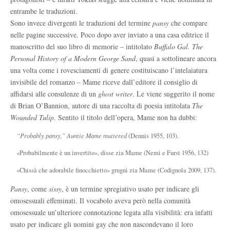
entrambe le traduzioni.
Sono invece divergenti le traduzioni del termine
pansy
che compare
nelle pagine successive. Poco dopo aver inviato a una casa editrice il
manoscritto del suo libro di memorie – intitolato
Buffalo Gal. The
Personal History of a Modern George Sand
, quasi a sottolineare ancora
una volta come i rovesciamenti di genere costituiscano l’intelaiatura
invisibile del romanzo – Mame riceve dall’editore il consiglio di
affidarsi alle consulenze di un
ghost writer
. Le viene suggerito il nome
di Brian O’Bannion, autore di una raccolta di poesia intitolata
The
Wounded Tulip
. Sentito il titolo dell’opera, Mame non ha dubbi:
“Probably pansy,” Auntie Mame muttered
(Dennis 1955, 103).
«Probabilmente è un invertito», disse zia Mame (Nemi e Furst 1956, 132)
«Chissà che adorabile finocchietto» grugnì zia Mame (Codignola 2009, 137).
Pansy
, come
sissy
, è un termine spregiativo usato per indicare gli
omosessuali effeminati. Il vocabolo aveva però nella comunità
omosessuale un’ulteriore connotazione legata alla visibilità: era infatti
usato per indicare gli uomini gay che non nascondevano il loro