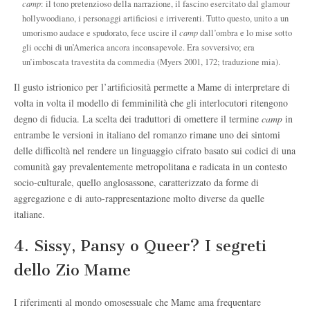
camp
: il tono pretenzioso della narrazione, il fascino esercitato dal glamour
hollywoodiano, i personaggi artificiosi e irriverenti. Tutto questo, unito a un
umorismo audace e spudorato, fece uscire il
camp
dall’ombra e lo mise sotto
gli occhi di un’America ancora inconsapevole. Era sovversivo; era
un’imboscata travestita da commedia (Myers 2001, 172; traduzione mia).
Il gusto istrionico per l’artificiosità permette a Mame di interpretare di
volta in volta il modello di femminilità che gli interlocutori ritengono
degno di fiducia. La scelta dei traduttori di omettere il termine
camp
in
entrambe le versioni in italiano del romanzo rimane uno dei sintomi
delle difficoltà nel rendere un linguaggio cifrato basato sui codici di una
comunità gay prevalentemente metropolitana e radicata in un contesto
socio-culturale, quello anglosassone, caratterizzato da forme di
aggregazione e di auto-rappresentazione molto diverse da quelle
italiane.
4. Sissy, Pansy o Queer? I segreti
dello Zio Mame
I riferimenti al mondo omosessuale che Mame ama frequentare