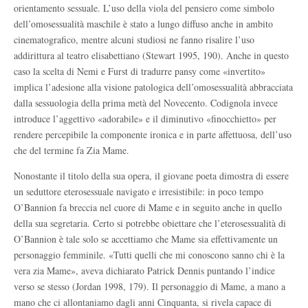
orientamento sessuale. L’uso della viola del pensiero come simbolo
dell’omosessualità maschile è stato a lungo diffuso anche in ambito
cinematografico, mentre alcuni studiosi ne fanno risalire l’uso
addirittura al teatro elisabettiano (Stewart 1995, 190). Anche in questo
caso la scelta di Nemi e Furst di tradurre pansy come «invertito»
implica l’adesione alla visione patologica dell’omosessualità abbracciata
dalla sessuologia della prima metà del Novecento. Codignola invece
introduce l’aggettivo «adorabile» e il diminutivo «finocchietto» per
rendere percepibile la componente ironica e in parte affettuosa, dell’uso
che del termine fa Zia Mame.
Nonostante il titolo della sua opera, il giovane poeta dimostra di essere
un seduttore eterosessuale navigato e irresistibile: in poco tempo
O’Bannion fa breccia nel cuore di Mame e in seguito anche in quello
della sua segretaria. Certo si potrebbe obiettare che l’eterosessualità di
O’Bannion è tale solo se accettiamo che Mame sia effettivamente un
personaggio femminile. «Tutti quelli che mi conoscono sanno chi è la
vera zia Mame», aveva dichiarato Patrick Dennis puntando l’indice
verso se stesso (Jordan 1998, 179). Il personaggio di Mame, a mano a
mano che ci allontaniamo dagli anni Cinquanta, si rivela capace di