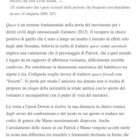
frocetti che vedi a Fire Island…».
«Ti rendo noto che i gusti sessuali delle persone che frequento non dipendono
da me» (Codignola 2009, 247)
Queer
è un termine fondamentale nella storia del movimento per i
diritti civili degli omossessuali (Gennero 2012). Il recupero in chiave
positiva di quello che è stato a lungo un insulto è iniziato in effetti solo
negli anni Sessanta, tuttavia la scelta di tradurre
queer
come
anormale
implica una valutazione che il personaggio di Patrick, che a quel mondo
è legato da un rapporto di affettuosa vicinanza, difficilmente avrebbe
condiviso. Per sottolineare la dimensione umoristica del battibecco tra
nipote e zia, Codignola sceglie invece di tradurre
queer friends
con
“frocetti”. Si perde per strada l’amicizia ma almeno non si rischia di
proporre un elogio della normalità in totale antitesi con lo spirito del
romanzo e incompatibile con il punto di vista del narratore.
La visita a Upson Downs si risolve in una denuncia in chiave comica
degli orrori del conformismo e del modo in cui questo si traduce nei
codici di genere che Mame massimamente disprezza. Anche
l’arredamento delle stanze in cui Patrick e Mame vengono accolti mette
in scena una differenza tra maschile e femminile declinata in forme che