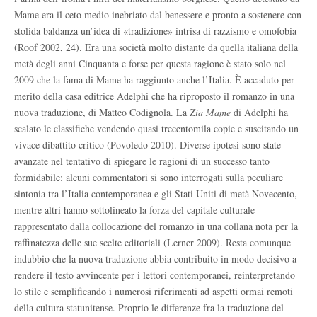
Mame era il ceto medio inebriato dal benessere e pronto a sostenere con
stolida baldanza un’idea di «tradizione» intrisa di razzismo e omofobia
(Roof 2002, 24). Era una società molto distante da quella italiana della
metà degli anni Cinquanta e forse per questa ragione è stato solo nel
2009 che la fama di Mame ha raggiunto anche l’Italia. È accaduto per
merito della casa editrice Adelphi che ha riproposto il romanzo in una
nuova traduzione, di Matteo Codignola. La
Zia Mame
di Adelphi ha
scalato le classifiche vendendo quasi trecentomila copie e suscitando un
vivace dibattito critico (Povoledo 2010). Diverse ipotesi sono state
avanzate nel tentativo di spiegare le ragioni di un successo tanto
formidabile: alcuni commentatori si sono interrogati sulla peculiare
sintonia tra l’Italia contemporanea e gli Stati Uniti di metà Novecento,
mentre altri hanno sottolineato la forza del capitale culturale
rappresentato dalla collocazione del romanzo in una collana nota per la
raffinatezza delle sue scelte editoriali (Lerner 2009). Resta comunque
indubbio che la nuova traduzione abbia contribuito in modo decisivo a
rendere il testo avvincente per i lettori contemporanei, reinterpretando
lo stile e semplificando i numerosi riferimenti ad aspetti ormai remoti
della cultura statunitense. Proprio le differenze fra la traduzione del