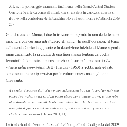
Alle sei di pomeriggio entrammo finalmente nella Grand Central Station.
Con tutte le arie da donna di mondo che si era data in carrozza, appena si
ritrovò nella confusione della banchina Nora si sentì morire (Codignola 2009,
20).
Giunti a casa di Mame, i due la trovano impegnata in una delle feste in
maschera con cui ama intrattenere gli amici. In quell’occasione il tema
della serata è orientaleggiante e la descrizione iniziale di Mame segnala
immediatamente la presenza di una figura assai lontana da quella
femminilità domestica e mansueta che nel suo influente studio
La
mistica della femminilità
Betty Friedan (1963) avrebbe individuato
come struttura onnipervasiva per la cultura americana degli anni
Cinquanta:
A regular Japanese doll of a woman had strolled into the foyer. Her hair was
bobbed very short with straight bangs above her slanting brows; a long robe
of embroidered golden silk floated out behind her. Her feet were thrust into
tiny gold slippers twinkling with jewels, and jade and ivory bracelets
clattered on her arms
(Dennis 2001, 11).
Le traduzioni di Nemi e Furst del 1956 e quella di Codignola del 2009