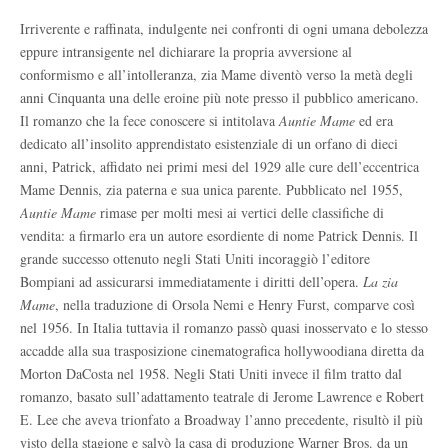
Irriverente e raffinata, indulgente nei confronti di ogni umana debolezza
eppure intransigente nel dichiarare la propria avversione al
conformismo e all’intolleranza, zia Mame diventò verso la metà degli
anni Cinquanta una delle eroine più note presso il pubblico americano.
Il romanzo che la fece conoscere si intitolava
Auntie Mame
ed era
dedicato all’insolito apprendistato esistenziale di un orfano di dieci
anni, Patrick, affidato nei primi mesi del 1929 alle cure dell’eccentrica
Mame Dennis, zia paterna e sua unica parente. Pubblicato nel 1955,
Auntie Mame
rimase per molti mesi ai vertici delle classifiche di
vendita: a firmarlo era un autore esordiente di nome Patrick Dennis. Il
grande successo ottenuto negli Stati Uniti incoraggiò l’editore
Bompiani ad assicurarsi immediatamente i diritti dell’opera.
La zia
Mame
, nella traduzione di Orsola Nemi e Henry Furst, comparve così
nel 1956. In Italia tuttavia il romanzo passò quasi inosservato e lo stesso
accadde alla sua trasposizione cinematografica hollywoodiana diretta da
Morton DaCosta nel 1958. Negli Stati Uniti invece il film tratto dal
romanzo, basato sull’adattamento teatrale di Jerome Lawrence e Robert
E. Lee che aveva trionfato a Broadway l’anno precedente, risultò il più
visto della stagione e salvò la casa di produzione Warner Bros. da un