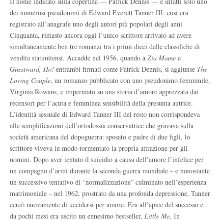
Il nome indicato sulla copertina — Patrick Dennis — è infatti solo uno
dei numerosi pseudonimi di Edward Everett Tanner III: così era
registrato all’anagrafe uno degli autori più popolari degli anni
Cinquanta, rimasto ancora oggi l’unico scrittore arrivato ad avere
simultaneamente ben tre romanzi tra i primi dieci delle classifiche di
vendita statunitensi. Accadde nel 1956, quando a
Zia Mame
e
Guestward, Ho!
entrambi firmati come Patrick Dennis, si aggiunse
The
Loving Couple
, un romanzo pubblicato con uno pseudonimo femminile,
Virginia Rowans, e imperniato su una storia d’amore apprezzata dai
recensori per l’acuta e femminea sensibilità della presunta autrice.
L’identità sessuale di Edward Tanner III del resto non corrispondeva
alle semplificazioni dell’ortodossia conservatrice che gravava sulla
società americana del dopoguerra: sposato e padre di due figli, lo
scrittore viveva in modo tormentato la propria attrazione per gli
uomini. Dopo aver tentato il suicidio a causa dell’amore l’infelice per
un compagno d’armi durante la seconda guerra mondiale – e nonostante
un successivo tentativo di “normalizzazione” culminato nell’esperienza
matrimoniale – nel 1962, prostrato da una profonda depressione, Tanner
cercò nuovamente di uccidersi per amore. Era all’apice del successo e
da pochi mesi era uscito un ennesimo bestseller,
Little Me
. In