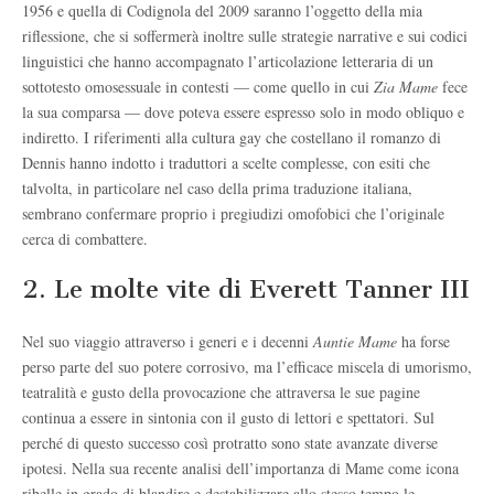
1956 e quella di Codignola del 2009 saranno l’oggetto della mia
riflessione, che si soffermerà inoltre sulle strategie narrative e sui codici
linguistici che hanno accompagnato l’articolazione letteraria di un
sottotesto omosessuale in contesti — come quello in cui
Zia Mame
fece
la sua comparsa — dove poteva essere espresso solo in modo obliquo e
indiretto. I riferimenti alla cultura gay che costellano il romanzo di
Dennis hanno indotto i traduttori a scelte complesse, con esiti che
talvolta, in particolare nel caso della prima traduzione italiana,
sembrano confermare proprio i pregiudizi omofobici che l’originale
cerca di combattere.
2. Le molte vite di Everett Tanner III
Nel suo viaggio attraverso i generi e i decenni
Auntie Mame
ha forse
perso parte del suo potere corrosivo, ma l’efficace miscela di umorismo,
teatralità e gusto della provocazione che attraversa le sue pagine
continua a essere in sintonia con il gusto di lettori e spettatori. Sul
perché di questo successo così protratto sono state avanzate diverse
ipotesi. Nella sua recente analisi dell’importanza di Mame come icona
ribelle in grado di blandire e destabilizzare allo stesso tempo le