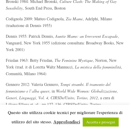
Bronski 1984: Michael Bronski,
Culture Clash: The Making of Gay
Sensibility
, South End Press, Boston
Codignola 2009: Matteo Codignola,
Zia Mame
, Adelphi, Milano
(traduzione di Dennis 1955)
Dennis 1955: Patrick Dennis,
Auntie Mame: an Irreverent Escapade
,
Vanguard, New York 1955 (edizione consultata: Broadway Books, New
York 2001)
Friedan 1963: Betty Friedan,
The Feminine Mystique
, Norton, New
York (trad. it di Loretta Waltz Mannucci,
La mistica della femminilità
,
Comunità, Milano 1964)
Gennero 2012: Valeria Gennero,
Tempi strambi. Il tramonto del
femminismo e l’alba queer
, in
World Wide Women: Globalizzazione,
Generi, Linguaggi, Vol. 4, CIRSDe/Unito, Torino, 2012
, a cura di
Liliana Ellena et. al., pp.127–136, CIRSDe/Unito, Torino
Questo sito utilizza cookie tecnici per migliorare l'esperienza di
Hendler 2001: Jane Hendler,
Best-sellers and Their Film Adaptations in
Approfondisci
utilizzo del sito stesso.
Postwar America
, P. Lang, New York 2001
Accetta e prosegui