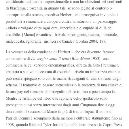
considerato facilmente impressionabile e non ho obiezioni nei confronti
di blasfemia e oscenità in quanto tali, se sono legate al contesto o
appropriate alla storia», esordiva Herbert, che proseguiva invitando i
produttori a rinunciare a un’opera costruita intorno a un personaggio
«idiota e volgare oltre ogni dire, superficiale e stupido al di là del
credibile. [Mame] è vanitosa, frivola, stravagante, oscena, immorale,
maleducata, ignorante, insincera e banale» (Jordan 2004, 18).
La veemenza della condanna di Herbert – che era divenuto famoso
come autore di
La vergine sotto il tetto
(
Blue Moon
1953), una
commedia la cui versione cinematografica, diretta da Otto Preminger,
era stata a sua volta accusata di oscenità – rivela un imbarazzo che non
può essere spiegato solo con le manie stravaganti di una zia fuori dagli
schemi. Il tentativo di passare sotto silenzio la presenza di una chiave di
lettura gay nel romanzo è proseguito del resto fino a poco tempo fa.
Mentre le ristampe del libro e le repliche dello spettacolo sono
proseguite quasi senza interruzioni dagli anni Cinquanta fino a oggi,
decretando il successo di Mame in più di trenta lingue, il nome di
Patrick Dennis è scomparso dalla memoria culturale statunitense fino al
1998, quando Richard Tyler Jordan ha pubblicato presso la Capra Press