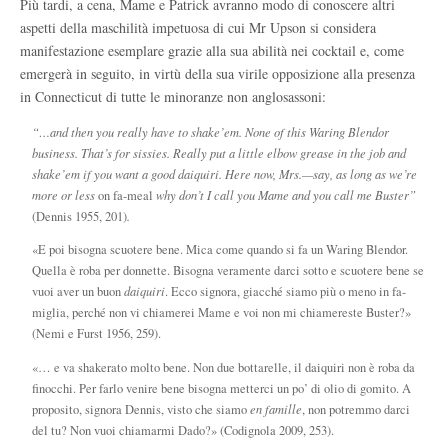
Più tardi, a cena, Mame e Patrick avranno modo di conoscere altri
aspetti della maschilità impetuosa di cui Mr Upson si considera
manifestazione esemplare grazie alla sua abilità nei cocktail e, come
emergerà in seguito, in virtù della sua virile opposizione alla presenza
in Connecticut di tutte le minoranze non anglosassoni:
“…and then you really have to shake’em. None of this Waring Blendor
business. That’s for sissies. Really put a little elbow grease in the job and
shake’em if you want a good daiquiri. Here now, Mrs.—say, as long as we’re
more or less
on fa-meal
why don’t I call you Mame and you call me Buster”
(Dennis 1955, 201)
.
«E poi bisogna scuotere bene. Mica come quando si fa un Waring Blendor.
Quella è roba per donnette. Bisogna veramente darci sotto e scuotere bene se
vuoi aver un buon
daiquiri
. Ecco signora, giacché siamo più o meno in fa-
miglia, perché non vi chiamerei Mame e voi non mi chiamereste Buster?»
(Nemi e Furst 1956, 259).
«… e va shakerato molto bene. Non due bottarelle, il daiquiri non è roba da
finocchi. Per farlo venire bene bisogna metterci un po’ di olio di gomito. A
proposito, signora Dennis, visto che siamo
en famille
, non potremmo darci
del tu? Non vuoi chiamarmi Dado?» (Codignola 2009, 253).