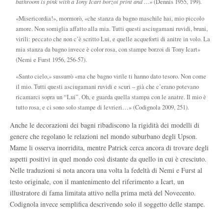
bathroom is pink with a Tony Icart borzoi print and …»
(Dennis 1955, 199)
.
«Misericordia!», mormorò, «che stanza da bagno maschile hai, mio piccolo
amore. Non somiglia affatto alla mia. Tutti questi asciugamani ruvidi, bruni,
virili: peccato che non c’è scritto Lui, e quelle acqueforti di anitre in volo. La
mia stanza da bagno invece è color rosa, con stampe borzoi di Tony Icart»
(Nemi e Furst 1956, 256-57).
«Santo cielo,» sussurrò «ma che bagno virile ti hanno dato tesoro. Non come
il mio. Tutti questi asciugamani ruvidi e scuri – già che c’erano potevano
ricamarci sopra un “Lui”. Oh, e guarda quella stampa con le anatre. Il mio è
tutto rosa, e ci sono solo stampe di levrieri…» (Codignola 2009, 251).
Anche le decorazioni dei bagni ribadiscono la rigidità dei modelli di
genere che regolano le relazioni nel mondo suburbano degli Upson.
Mame li osserva inorridita, mentre Patrick cerca ancora di trovare degli
aspetti positivi in quel mondo così distante da quello in cui è cresciuto.
Nelle traduzioni si nota ancora una volta la fedeltà di Nemi e Furst al
testo originale, con il mantenimento del riferimento a Icart, un
illustratore di fama limitata attivo nella prima metà del Novecento.
Codignola invece semplifica descrivendo solo il soggetto delle stampe.