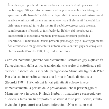
È facile capire perché il romanzo e la sua versione teatrale piacessero al
pubblico gay. Gli spettatori eterosessuali apprezzavano la sfacciataggine
spensierata alla base della sfida alla rispettabilità presente nel testo e non si
sentivano minacciati da una presentazione ricca di elementi fiabeschi. La
differenza stava nel fatto che mentre il pubblico eterosessuale provava
semplicemente il brivido di farsi beffe dei Babbitt del mondo, per gli
omosessuali la medesima reazione provocava emozioni profonde e
liberatorie. Il romanzo di Dennis presenta personaggi gay e un atteggiamento
bon vivant
che è maggiormente in sintonia con la cultura gay che con quella
eterosessuale (Bronski 1984, 119; traduzione mia).
Certo era possibile ignorare completamente il sottotesto gay e questo fu
l’atteggiamento della critica tradizionale, che scelse di sottolineare gli
elementi fiabeschi della vicenda, paragonando Mame alla figura di Peter
Pan e la sua insubordinazione a una forma infantile di riottosità
(Bronski 1984, 119). Alcuni lettori più attenti colsero invece
immediatamente la portata delle provocazioni che il personaggio di
Mame metteva in scena. F. Hugh Herbert, romanziere e sceneggiatore
di discreta fama cui fu proposto di adattare il testo per il teatro, rifiutò
inviando ai produttori una lettera inferocita: «Non mi sono mai