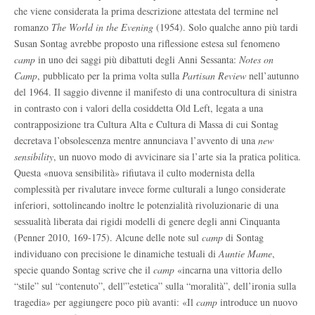
che viene considerata la prima descrizione attestata del termine nel
romanzo
The World in the Evening
(1954). Solo qualche anno più tardi
Susan Sontag avrebbe proposto una riflessione estesa sul fenomeno
camp
in uno dei saggi più dibattuti degli Anni Sessanta:
Notes on
Camp
, pubblicato per la prima volta sulla
Partisan Review
nell’autunno
del 1964. Il saggio divenne il manifesto di una controcultura di sinistra
in contrasto con i valori della cosiddetta Old Left, legata a una
contrapposizione tra Cultura Alta e Cultura di Massa di cui Sontag
decretava l’obsolescenza mentre annunciava l’avvento di una
new
sensibility
, un nuovo modo di avvicinare sia l’arte sia la pratica politica.
Questa «nuova sensibilità» rifiutava il culto modernista della
complessità per rivalutare invece forme culturali a lungo considerate
inferiori, sottolineando inoltre le potenzialità rivoluzionarie di una
sessualità liberata dai rigidi modelli di genere degli anni Cinquanta
(Penner 2010, 169-175). Alcune delle note sul
camp
di Sontag
individuano con precisione le dinamiche testuali di
Auntie Mame
,
specie quando Sontag scrive che il
camp
«incarna una vittoria dello
“stile” sul “contenuto”, dell'”estetica” sulla “moralità”, dell’ironia sulla
tragedia» per aggiungere poco più avanti: «Il
camp
introduce un nuovo