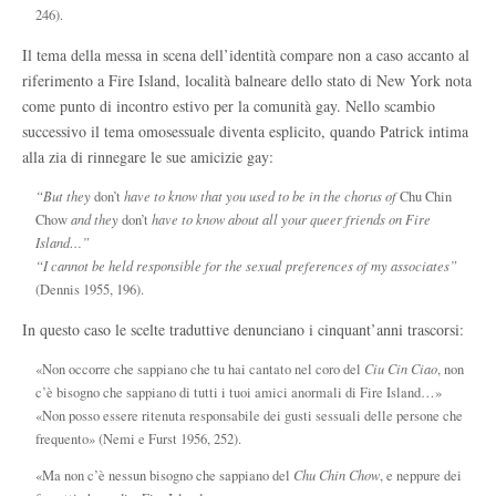
246).
Il tema della messa in scena dell’identità compare non a caso accanto al
riferimento a Fire Island, località balneare dello stato di New York nota
come punto di incontro estivo per la comunità gay. Nello scambio
successivo il tema omosessuale diventa esplicito, quando Patrick intima
alla zia di rinnegare le sue amicizie gay:
“But they
don’t
have to know that you used to be in the chorus of
Chu Chin
Chow
and they
don’t
have to know about all your queer friends on Fire
Island…”
“I cannot be held responsible for the sexual preferences of my associates”
(Dennis 1955, 196).
In questo caso le scelte traduttive denunciano i cinquant’anni trascorsi:
«Non occorre che sappiano che tu hai cantato nel coro del
Ciu Cin Ciao
, non
c’è bisogno che sappiano di tutti i tuoi amici anormali di Fire Island…»
«Non posso essere ritenuta responsabile dei gusti sessuali delle persone che
frequento» (Nemi e Furst 1956, 252).
«Ma non c’è nessun bisogno che sappiano del
Chu Chin Chow
, e neppure dei