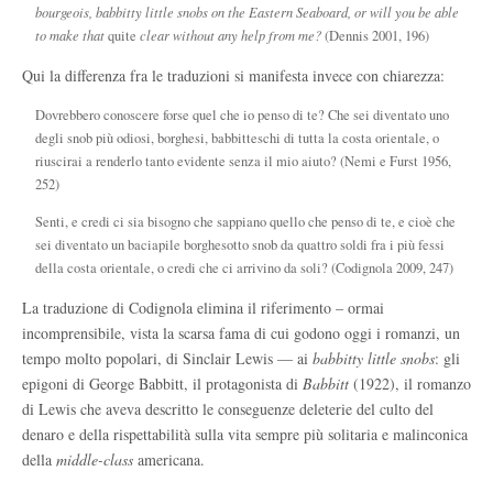
bourgeois, babbitty little snobs on the Eastern Seaboard, or will you be able
to make that
quite
clear without any help from me?
(Dennis 2001, 196)
Qui la differenza fra le traduzioni si manifesta invece con chiarezza:
Dovrebbero conoscere forse quel che io penso di te? Che sei diventato uno
degli snob più odiosi, borghesi, babbitteschi di tutta la costa orientale, o
riuscirai a renderlo tanto evidente senza il mio aiuto? (Nemi e Furst 1956,
252)
Senti, e credi ci sia bisogno che sappiano quello che penso di te, e cioè che
sei diventato un baciapile borghesotto snob da quattro soldi fra i più fessi
della costa orientale, o credi che ci arrivino da soli? (Codignola 2009, 247)
La traduzione di Codignola elimina il riferimento – ormai
incomprensibile, vista la scarsa fama di cui godono oggi i romanzi, un
tempo molto popolari, di Sinclair Lewis — ai
babbitty little snobs
: gli
epigoni di George Babbitt, il protagonista di
Babbitt
(1922), il romanzo
di Lewis che aveva descritto le conseguenze deleterie del culto del
denaro e della rispettabilità sulla vita sempre più solitaria e malinconica
della
middle-class
americana.