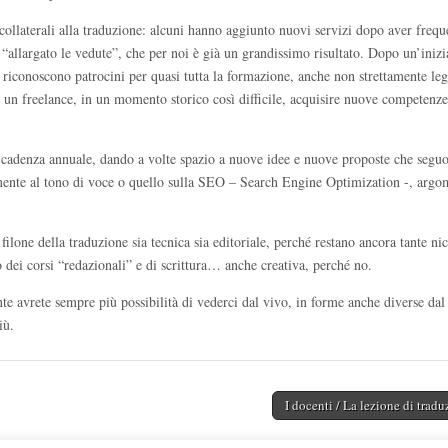
 collaterali alla traduzione: alcuni hanno aggiunto nuovi servizi dopo aver freq
 “allargato le vedute”, che per noi è già un grandissimo risultato. Dopo un’inizi
ci riconoscono patrocini per quasi tutta la formazione, anche non strettamente leg
r un freelance, in un momento storico così difficile, acquisire nuove competenz
on cadenza annuale, dando a volte spazio a nuove idee e nuove proposte che segu
mente al tono di voce o quello sulla SEO – Search Engine Optimization -, argo
ilone della traduzione sia tecnica sia editoriale, perché restano ancora tante ni
 dei corsi “redazionali” e di scrittura… anche creativa, perché no.
nte avrete sempre più possibilità di vederci dal vivo, in forme anche diverse dal
iù.
I docenti / La lezione di trad