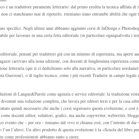
ico e un traduttore puramente letterario: dal primo eredita la tecnica affilata di 
, non ci stanchiamo mai di ripeterlo, riteniamo siano entrambe abilità che ogni 
ware specifici. Negli ultimi anni abbiamo aggiunto corsi di InDesign e Photosho
ile per lavorare in una certa fetta editoriale (in particolare ogniqualvolta i tes
 editoriale, pensati per traduttori già con un minimo di esperienza, ma aperti an
ragazzi (arrivato alla nona edizione, con docenti di lunghissima esperienza come
one letteraria (qui sì ci dedichiamo solo alla narrativa, in particolare nordame
ioia Guerzoni), o di taglio tecnico, come i più recenti Tradurre in campo legale 
oluzioni di Langue&Parole come agenzia e service editoriale: la traduzione rest
iventati una redazione completa, che lavora per editori terzi e per la casa edit
entato quindi necessario che anche i corsi seguissero questa evoluzione, e così è 
 come docenti editor, redattori, grafici, ma anche copywriter, webwriter, blogge
ico evento che – per ora – teniamo dal vivo si chiama così, con l’intento di dar 
rino l’un l’altro). Un altro prodotto di questa evoluzione è la «Scuola del libro p
che come professionisti abbiamo tanto a cuore.