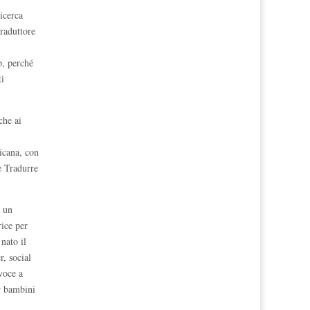
ricerca
traduttore
p, perché
ti
che ai
ricana, con
e Tradurre
a un
rice per
nato il
r, social
voce a
er bambini