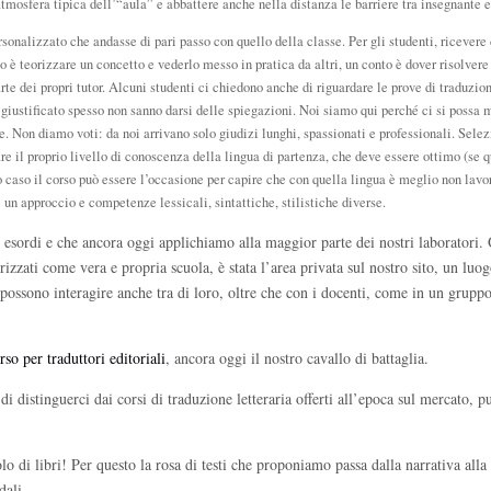
atmosfera tipica dell’“aula” e abbattere anche nella distanza le barriere tra insegnante e
rsonalizzato che andasse di pari passo con quello della classe. Per gli studenti, ricevere
o è teorizzare un concetto e vederlo messo in pratica da altri, un conto è dover risolvere 
rte dei propri tutor. Alcuni studenti ci chiedono anche di riguardare le prove di traduzio
giustificato spesso non sanno darsi delle spiegazioni. Noi siamo qui perché ci si possa 
e. Non diamo voti: da noi arrivano solo giudizi lunghi, spassionati e professionali. Selez
 il proprio livello di conoscenza della lingua di partenza, che deve essere ottimo (se 
 caso il corso può essere l’occasione per capire che con quella lingua è meglio non lavor
 un approccio e competenze lessicali, sintattiche, stilistiche diverse.
i esordi e che ancora oggi applichiamo alla maggior parte dei nostri laboratori.
zzati come vera e propria scuola, è stata l’area privata sul nostro sito, un luo
ti possono interagire anche tra di loro, oltre che con i docenti, come in un grupp
rso per traduttori editoriali
, ancora oggi il nostro cavallo di battaglia.
 distinguerci dai corsi di traduzione letteraria offerti all’epoca sul mercato, 
o di libri! Per questo la rosa di testi che proponiamo passa dalla narrativa alla
dali.