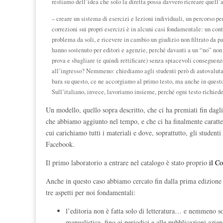
restiamo dell’idea che solo la diretta possa davvero ricreare quell’
– creare un sistema di esercizi e lezioni individuali, un percorso pe
correzioni sui propri esercizi è in alcuni casi fondamentale: un cont
problema da soli, e ricevere in cambio un giudizio non filtrato da pa
hanno sostenuto per editori e agenzie, perché davanti a un “no” non 
prova e sbagliare (e quindi rettificare) senza spiacevoli conseguenz
all’ingresso? Nemmeno: chiediamo agli studenti però di autovalutare
bara su questo, ce ne accorgiamo al primo testo, ma anche in questo
Sull’italiano, invece, lavoriamo insieme, perché ogni testo richiede
Un modello, quello sopra descritto, che ci ha premiati fin dagl
che abbiamo aggiunto nel tempo, e che ci ha finalmente caratteri
cui carichiamo tutti i materiali e dove, soprattutto, gli studen
Facebook.
Il primo laboratorio a entrare nel catalogo è stato proprio
il Co
Anche in questo caso abbiamo cercato fin dalla prima edizione di
tre aspetti per noi fondamentali:
l’editoria non è fatta solo di letteratura… e nemmeno sol
manualistica, fino ai periodici e alle pubblicazioni azien