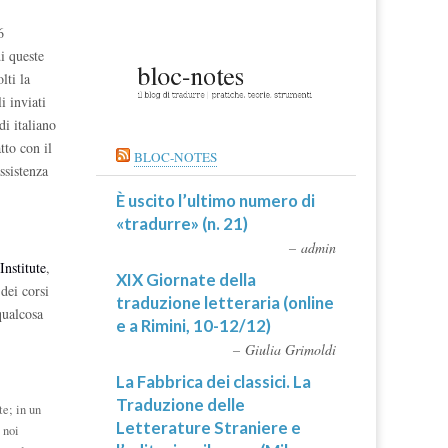
6
i queste
lti la
i inviati
di italiano
tto con il
BLOC-NOTES
ssistenza
È uscito l’ultimo numero di
«tradurre» (n. 21)
admin
Institute
,
XIX Giornate della
dei corsi
traduzione letteraria (online
qualcosa
e a Rimini, 10-12/12)
Giulia Grimoldi
La Fabbrica dei classici. La
Traduzione delle
te; in un
Letterature Straniere e
 noi