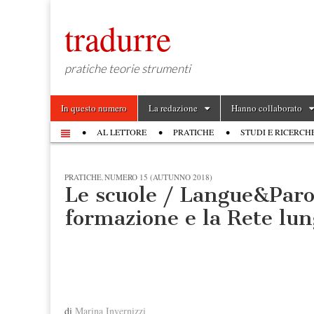
tradurre
pratiche teorie strumenti
Skip to content
In questo numero
La redazione
Hanno collaborato
Main menu
AL LETTORE
PRATICHE
STUDI E RICERCH
Sub menu
PRATICHE
NUMERO 15 (AUTUNNO 2018)
,
Le scuole / Langue&Parol
formazione e la Rete lun
di
Marina Invernizzi