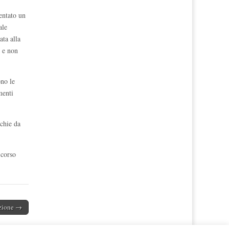
uentato un
ale
ata alla
e e non
ono le
menti
cchie da
 corso
uzione →