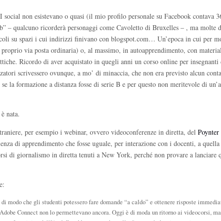
 social non esistevano o quasi (il mio profilo personale su Facebook contava 3
eb” – qualcuno ricorderà personaggi come Cavoletto di Bruxelles – , ma molte d
i su spazi i cui indirizzi finivano con blogspot.com… Un’epoca in cui per mo
 proprio via posta ordinaria) o, al massimo, in autoapprendimento, con material
attiche. Ricordo di aver acquistato in quegli anni un corso online per insegnanti 
nizzatori scrivessero ovunque, a mo’ di minaccia, che non era previsto alcun conta
e la formazione a distanza fosse di serie B e per questo non meritevole di un’a
 è nata.
traniere, per esempio i webinar, ovvero videoconferenze in diretta, del
Poynter 
rienza di apprendimento che fosse uguale, per interazione con i docenti, a quella 
rsi di giornalismo in diretta tenuti a New York, perché non provare a lanciare 
e:
e, di modo che gli studenti potessero fare domande “a caldo” e ottenere risposte immedia
Adobe Connect non lo permettevano ancora. Oggi è di moda un ritorno ai videocorsi, ma