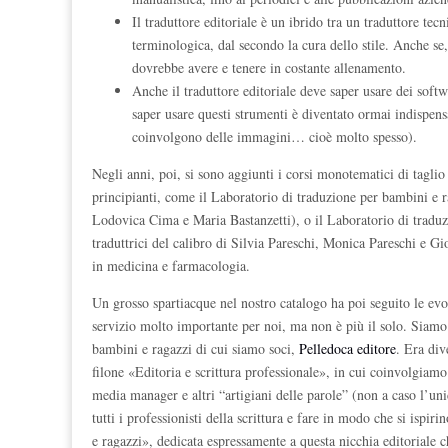
Il traduttore editoriale è un ibrido tra un traduttore tecn
terminologica, dal secondo la cura dello stile. Anche se
dovrebbe avere e tenere in costante allenamento.
Anche il traduttore editoriale deve saper usare dei soft
saper usare questi strumenti è diventato ormai indispensab
coinvolgono delle immagini… cioè molto spesso).
Negli anni, poi, si sono aggiunti i corsi monotematici di taglio
principianti, come il Laboratorio di traduzione per bambini e 
Lodovica Cima e Maria Bastanzetti), o il Laboratorio di traduzi
traduttrici del calibro di Silvia Pareschi, Monica Pareschi e G
in medicina e farmacologia.
Un grosso spartiacque nel nostro catalogo ha poi seguito le ev
servizio molto importante per noi, ma non è più il solo. Siamo d
bambini e ragazzi di cui siamo soci,
Pelledoca editore
. Era div
filone «Editoria e scrittura professionale», in cui coinvolgiamo
media manager e altri “artigiani delle parole” (non a caso l’un
tutti i professionisti della scrittura e fare in modo che si ispi
e ragazzi», dedicata espressamente a questa nicchia editoriale 