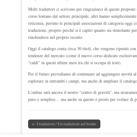
Molti traduttori ci scrivono per ringraziarci di queste proposte
corso lontano dal settore principale, altri hanno semplicemente
reticenza, persino le principali associazioni di categoria oggi 
traduzione, proprio perché si è capito quanto sia stimolante pe
rinchiudersi nel proprio recinto.
Oggi il catalogo conta circa 30 titoli, che vengono ripetuti c
tendenze del mercato (come il nuovo corso dedicato esclusiva
“caldi” in questi ultimi mesi tra chi si occupa di testi).
Per il futuro prevediamo di continuare ad aggiungere novità al f
esplorare in entrambi i campi, ma anche di ampliare il catalogo
L’online sarà ancora il nostro “centro di gravità”, ma sicurame
puro e semplice… ma anche su questo è presto per svelare di p
← I traduttori / Un traduttore sul bordo
Post navigation