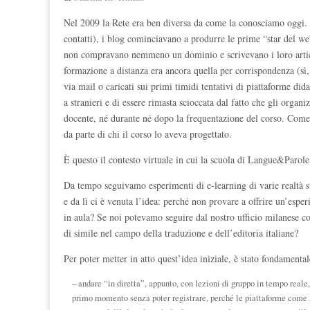
Nel 2009 la Rete era ben diversa da come la conosciamo oggi. I
contatti), i blog cominciavano a produrre le prime “star del w
non compravano nemmeno un dominio e scrivevano i loro articol
formazione a distanza era ancora quella per corrispondenza (sì,
via mail o caricati sui primi timidi tentativi di piattaforme did
a stranieri e di essere rimasta scioccata dal fatto che gli orga
docente, né durante né dopo la frequentazione del corso. Come s
da parte di chi il corso lo aveva progettato.
È questo il contesto virtuale in cui la scuola di Langue&Parole
Da tempo seguivamo esperimenti di e-learning di varie realtà s
e da lì ci è venuta l’idea: perché non provare a offrire un’espe
in aula? Se noi potevamo seguire dal nostro ufficio milanese co
di simile nel campo della traduzione e dell’editoria italiane?
Per poter metter in atto quest’idea iniziale, è stato fondamental
– andare “in diretta”, appunto, con lezioni di gruppo in tempo real
primo momento senza poter registrare, perché le piattaforme come 