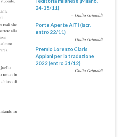
l’editoria milanese (Milano,
 studente.
24-15/11)
 delle
Giulia Grimoldi
il
Porte Aperte AITI (iscr.
ne reali che
mettere alla
entro 22/11)
ioni
Giulia Grimoldi
qualcuno
Premio Lorenzo Claris
are).
Appiani per la traduzione
2022 (entro 31/12)
 Quello
Giulia Grimoldi
go unico in
o chiuso di
puntando su