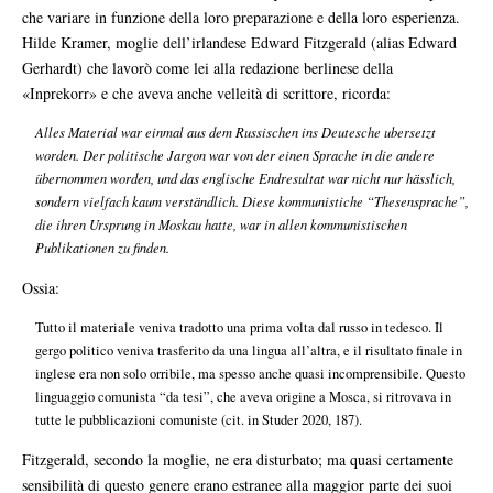
che variare in funzione della loro preparazione e della loro esperienza.
Hilde Kramer, moglie dell’irlandese Edward Fitzgerald (alias Edward
Gerhardt) che lavorò come lei alla redazione berlinese della
«Inprekorr» e che aveva anche velleità di scrittore, ricorda:
Alles Material war einmal aus dem Russischen ins Deutesche ubersetzt
worden. Der politische Jargon war von der einen Sprache in die andere
übernommen worden, und das englische Endresultat war nicht nur hässlich,
sondern vielfach kaum verständlich. Diese kommunistiche “Thesensprache”,
die ihren Ursprung in Moskau hatte, war in allen kommunistischen
Publikationen zu finden.
Ossia:
Tutto il materiale veniva tradotto una prima volta dal russo in tedesco. Il
gergo politico veniva trasferito da una lingua all’altra, e il risultato finale in
inglese era non solo orribile, ma spesso anche quasi incomprensibile. Questo
linguaggio comunista “da tesi”, che aveva origine a Mosca, si ritrovava in
tutte le pubblicazioni comuniste (cit. in Studer 2020, 187).
Fitzgerald, secondo la moglie, ne era disturbato; ma quasi certamente
sensibilità di questo genere erano estranee alla maggior parte dei suoi