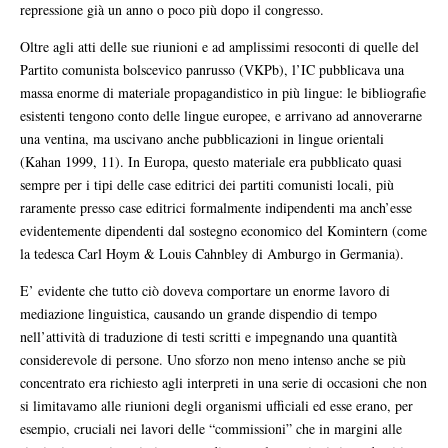
repressione già un anno o poco più dopo il congresso.
Oltre agli atti delle sue riunioni e ad amplissimi resoconti di quelle del
Partito comunista bolscevico panrusso (VKPb), l’IC pubblicava una
massa enorme di materiale propagandistico in più lingue: le bibliografie
esistenti tengono conto delle lingue europee, e arrivano ad annoverarne
una ventina, ma uscivano anche pubblicazioni in lingue orientali
(Kahan 1999, 11). In Europa, questo materiale era pubblicato quasi
sempre per i tipi delle case editrici dei partiti comunisti locali, più
raramente presso case editrici formalmente indipendenti ma anch’esse
evidentemente dipendenti dal sostegno economico del Komintern (come
la tedesca Carl Hoym & Louis Cahnbley di Amburgo in Germania).
E’ evidente che tutto ciò doveva comportare un enorme lavoro di
mediazione linguistica, causando un grande dispendio di tempo
nell’attività di traduzione di testi scritti e impegnando una quantità
considerevole di persone. Uno sforzo non meno intenso anche se più
concentrato era richiesto agli interpreti in una serie di occasioni che non
si limitavamo alle riunioni degli organismi ufficiali ed esse erano, per
esempio, cruciali nei lavori delle “commissioni” che in margini alle