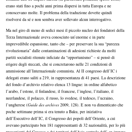
erano stati fino a pochi anni prima dispersi in tutta Europa e ne
conoscevano molte. Il problema della traduzione dovette quindi
risolversi da sé e non sembra aver sollevato alcun interrogativo.
Ma nel giro di meno di sedici mesi il piccolo nucleo dei fondatori della
Terza Internazionale aveva conosciuto un’enorme e in parte
imprevedibile espansione, tanto che – per preservare la sua “purezza
rivoluzionaria” dalle contaminazioni di adesioni richieste da molti
partiti socialisti ritenute inficiate da “opportunismo” – si pensò di
erigere degli steccati, che si concretarono nelle 21 condizioni di
ammissione all’Internazionale comunista. Al II congresso dell’IC i
delegati erano saliti a 219, in rappresentanza di 41 paesi. La descrizione
del fondo d’archivio relativo elenca 13 lingue: in ordine alfabetico
l’arabo, l’estone, il finlandese, il francese, l’inglese, l’italiano, il
neerlandese, il polacco, il russo, lo svedese, il tedesco, l’ucraino,
l’ungherese (
Guide des archives
2009, 128). E non va dimenticato che
poche settimane prima si era tenuto a Baku, per iniziativa
dell’Esecutivo dell’IC, il Congresso dei popoli dell’Oriente, a cui
avevano partecipato ben 181 rappresentanti di 32 nazionalità, per lo più
provenienti dal Caucaso e dai territori dell’Asia centrale dell’ ex impero