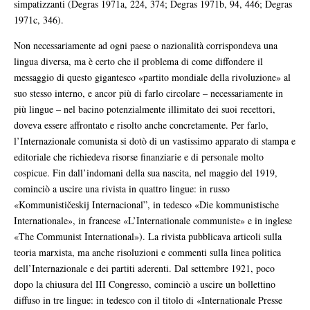
simpatizzanti (Degras 1971a, 224, 374; Degras 1971b, 94, 446; Degras
1971c, 346).
Non necessariamente ad ogni paese o nazionalità corrispondeva una
lingua diversa, ma è certo che il problema di come diffondere il
messaggio di questo gigantesco «partito mondiale della rivoluzione» al
suo stesso interno, e ancor più di farlo circolare – necessariamente in
più lingue – nel bacino potenzialmente illimitato dei suoi recettori,
doveva essere affrontato e risolto anche concretamente. Per farlo,
l’Internazionale comunista si dotò di un vastissimo apparato di stampa e
editoriale che richiedeva risorse finanziarie e di personale molto
cospicue. Fin dall’indomani della sua nascita, nel maggio del 1919,
cominciò a uscire una rivista in quattro lingue: in russo
«Kommunističeskij Internacional”, in tedesco «Die kommunistische
Internationale», in francese «L’Internationale communiste» e in inglese
«The Communist International»). La rivista pubblicava articoli sulla
teoria marxista, ma anche risoluzioni e commenti sulla linea politica
dell’Internazionale e dei partiti aderenti. Dal settembre 1921, poco
dopo la chiusura del III Congresso, cominciò a uscire un bollettino
diffuso in tre lingue: in tedesco con il titolo di «Internationale Presse