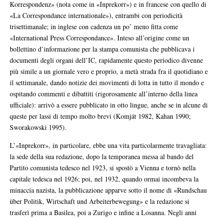
Korrespondenz» (nota come in «Inprekorr») e in francese con quello di
«La Correspondance internationale»), entrambi con periodicità
trisettimanale; in inglese con cadenza un po’ meno fitta come
«International Press Correspondance». Inteso all’origine come un
bollettino d’informazione per la stampa comunista che pubblicava i
documenti degli organi dell’IC, rapidamente questo periodico divenne
più simile a un giornale vero e proprio, a metà strada fra il quotidiano e
il settimanale, dando notizie dei movimenti di lotta in tutto il mondo e
ospitando commenti e dibattiti (rigorosamente all’interno della linea
ufficiale): arrivò a essere pubblicato in otto lingue, anche se in alcune di
queste per lassi di tempo molto brevi (Komját 1982, Kahan 1990;
Sworakowski 1995).
L’«Inprekorr», in particolare, ebbe una vita particolarmente travagliata:
la sede della sua redazione, dopo la temporanea messa al bando del
Partito comunista tedesco nel 1923, si spostò a Vienna e tornò nella
capitale tedesca nel 1926; poi, nel 1932, quando ormai incombeva la
minaccia nazista, la pubblicazione apparve sotto il nome di «Rundschau
über Politik, Wirtschaft und Arbeiterbewegung» e la redazione si
trasferì prima a Basilea, poi a Zurigo e infine a Losanna. Negli anni