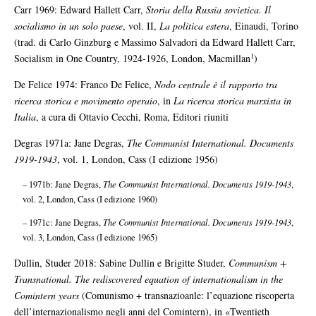
Carr 1969: Edward Hallett Carr,
Storia della Russia sovietica. Il
socialismo in un solo paese
, vol. II,
La politica estera
, Einaudi, Torino
(trad. di Carlo Ginzburg e Massimo Salvadori da Edward Hallett Carr,
1
Socialism in One Country, 1924-1926, London, Macmillan
)
De Felice 1974: Franco De Felice,
Nodo centrale è il rapporto tra
ricerca storica e movimento op
eraio
, in
La ricerca storica marxista in
Italia
, a cura di Ottavio Cecchi, Roma, Editori riuniti
Degras 1971a: Jane Degras,
The Communist International. Documents
1919-1943
, vol. 1, London, Cass (I edizione 1956)
– 1971b: Jane Degras,
The Communist International. Documents 1919-1943
,
vol. 2, London, Cass (I edizione 1960)
– 1971c: Jane Degras,
The Communist International. Documents 1919-1943
,
vol. 3, London, Cass (I edizione 1965)
Dullin, Studer 2018: Sabine Dullin e Brigitte Studer,
Communism +
Transnational. The rediscovered equation of internationalism in the
Comintern years
(Comunismo + transnazioanle: l’equazione riscoperta
dell’internazionalismo negli anni del Comintern), in «Twentieth