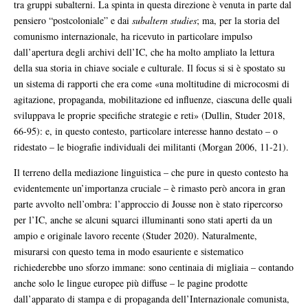
tra gruppi subalterni. La spinta in questa direzione è venuta in parte dal
pensiero “postcoloniale” e dai
subaltern studies
; ma, per la storia del
comunismo internazionale, ha ricevuto in particolare impulso
dall’apertura degli archivi dell’IC, che ha molto ampliato la lettura
della sua storia in chiave sociale e culturale. Il focus si si è spostato su
un sistema di rapporti che era come «una moltitudine di microcosmi di
agitazione, propaganda, mobilitazione ed influenze, ciascuna delle quali
sviluppava le proprie specifiche strategie e reti» (Dullin, Studer 2018,
66-95): e, in questo contesto, particolare interesse hanno destato – o
ridestato – le biografie individuali dei militanti (Morgan 2006, 11-21).
Il terreno della mediazione linguistica – che pure in questo contesto ha
evidentemente un’importanza cruciale – è rimasto però ancora in gran
parte avvolto nell’ombra: l’approccio di Jousse non è stato ripercorso
per l’IC, anche se alcuni squarci illuminanti sono stati aperti da un
ampio e originale lavoro recente (Studer 2020). Naturalmente,
misurarsi con questo tema in modo esauriente e sistematico
richiederebbe uno sforzo immane: sono centinaia di migliaia – contando
anche solo le lingue europee più diffuse – le pagine prodotte
dall’apparato di stampa e di propaganda dell’Internazionale comunista,