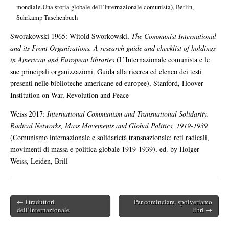
mondiale.Una storia globale dell’Internazionale comunista), Berlin,
Suhrkamp Taschenbuch
Sworakowski 1965: Witold Sworkowski,
The Communist International
and its Front Organizations. A research guide and checklist of holdings
in American and European libraries
(L’Internazionale comunista e le
sue principali organizzazioni. Guida alla ricerca ed elenco dei testi
presenti nelle biblioteche americane ed europee), Stanford, Hoover
Institution on War, Revolution and Peace
Weiss 2017:
International Communism and Transnational Solidarity.
Radical Networks, Mass Movements and Global Politics, 1919-1939
(Comunismo internazionale e solidarietà transnazionale: reti radicali,
movimenti di massa e politica globale 1919-1939), ed. by Holger
Weiss, Leiden, Brill
← I traduttori
Per cominciare, spolveriamo
Post navigation
dell’Internazionale
libri →