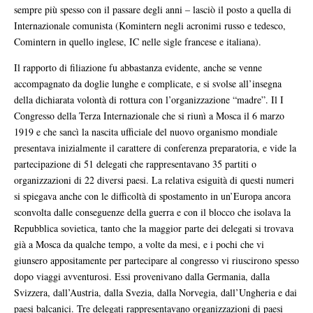
sempre più spesso con il passare degli anni – lasciò il posto a quella di
Internazionale comunista (Komintern negli acronimi russo e tedesco,
Comintern in quello inglese, IC nelle sigle francese e italiana).
Il rapporto di filiazione fu abbastanza evidente, anche se venne
accompagnato da doglie lunghe e complicate, e si svolse all’insegna
della dichiarata volontà di rottura con l’organizzazione “madre”. Il I
Congresso della Terza Internazionale che si riunì a Mosca il 6 marzo
1919 e che sancì la nascita ufficiale del nuovo organismo mondiale
presentava inizialmente il carattere di conferenza preparatoria, e vide la
partecipazione di 51 delegati che rappresentavano 35 partiti o
organizzazioni di 22 diversi paesi. La relativa esiguità di questi numeri
si spiegava anche con le difficoltà di spostamento in un’Europa ancora
sconvolta dalle conseguenze della guerra e con il blocco che isolava la
Repubblica sovietica, tanto che la maggior parte dei delegati si trovava
già a Mosca da qualche tempo, a volte da mesi, e i pochi che vi
giunsero appositamente per partecipare al congresso vi riuscirono spesso
dopo viaggi avventurosi. Essi provenivano dalla Germania, dalla
Svizzera, dall’Austria, dalla Svezia, dalla Norvegia, dall’Ungheria e dai
paesi balcanici. Tre delegati rappresentavano organizzazioni di paesi