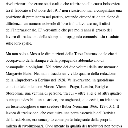
rivoluzionari che erano stati esuli e che aderirono alla causa bolscevica
tra il febbraio e l’ottobre del 1917 non riuscirono mai a conquistare una
posizione di preminenza nel partito, restando circondati da un alone di
diffidenza: un numero notevole di loro finì a lavorare negli uffici
dell’Internazionale. E’ verosimile che per molti anni il grosso del
lavoro di traduzione della stampa e propaganda comunista sia ricaduto
sulle loro spalle.
Ma non solo a Mosca le diramazioni della Terza Internazionale che si
occupavano della stampa e della propaganda abbondavano di
cosmopoliti e poliglotti. Nel primo dei due volumi delle sue memorie
Margarete Buber Neumann traccia un vivido quadro della redazione
della «Inprekorr» a Berlino nel 1928. Vi lavoravano, in quotidiano
contatto telefonico con Mosca, Vienna, Praga, Londra, Parigi e
Stoccolma, una ventina di persone, tra cui – oltre a lei e ad altri quattro
o cinque tedeschi – un austriaco, tre ungheresi, due cechi, un irlandese,
un lussemburghese e uno svedese (Buber Neumann 1966, 127-131). Il
lavoro di traduzione, che costituiva una parte essenziale dell’attività
della redazione, era concepito come parte integrante della propria
milizia di rivoluzionari. Ovviamente la qualità dei traduttori non poteva