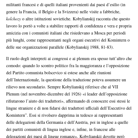
militanti francesi e di quelli italiani provenienti dai paesi d’esilio (in
genere la Francia, il Belgio e la Svizzera) nelle visite a fabbriche,
kolchozy
o altre istituzioni sovietiche. Kobylianskij racconta che questo
lavoro lo portò a volte a stabilire rapporti di confidenza e vera e propria
amicizia con i comunisti italiani che risiedevano a Mosca per periodi
più lunghi, come rappresentanti negli organi esecutivi del Komintern o
delle sue organizzazioni parallele (Kobylianskij 1988, 81-83).
Il ruolo degli interpreti ai congressi e ai plenum era spesso tutt’altro che
comodo: quando lo scontro politico fra la maggioranza e l’opposizione
del Partito comunista bolscevico si estese anche alle riunioni
dell’Internazionale, la questione della traduzione poteva assumere un
rilievo non secondario. Sempre Kobylianskij riferisce che al VII
Plenum (nel novembre-dicembre del 1926) «i leader dell’opposizione
rifiutarono l’aiuto dei traduttori», affermando di conoscere essi stessi le
lingue straniere e di non fidarsi dei traduttori ufficiali dell’Esecutivo del
Komintern”. Essi si rivolsero dapprima in tedesco ai rappresentanti
delle delegazioni della Germania e dell’Austria, poi in inglese a quelle
dei partiti comunisti di lingua inglese e, infine, in francese alle
delegazioni dei paesi di lingue romanze». Kobylianskii dovette però