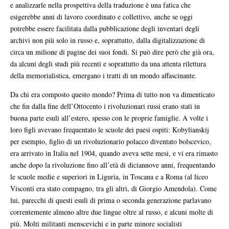
e analizzarle nella prospettiva della traduzione è una fatica che
esigerebbe anni di lavoro coordinato e collettivo, anche se oggi
potrebbe essere facilitata dalla pubblicazione degli inventari degli
archivi non più solo in russo e, soprattutto, dalla digitalizzazione di
circa un milione di pagine dei suoi fondi. Si può dire però che già ora,
da alcuni degli studi più recenti e soprattutto da una attenta rilettura
della memorialistica, emergano i tratti di un mondo affascinante.
Da chi era composto questo mondo? Prima di tutto non va dimenticato
che fin dalla fine dell’Ottocento i rivoluzionari russi erano stati in
buona parte esuli all’estero, spesso con le proprie famiglie. A volte i
loro figli avevano frequentato le scuole dei paesi ospiti: Kobylianskij
per esempio, figlio di un rivoluzionario polacco diventato bolscevico,
era arrivato in Italia nel 1904, quando aveva sette mesi, e vi era rimasto
anche dopo la rivoluzione fino all’età di diciannove anni, frequentando
le scuole medie e superiori in Liguria, in Toscana e a Roma (al liceo
Visconti era stato compagno, tra gli altri, di Giorgio Amendola). Come
lui, parecchi di questi esuli di prima o seconda generazione parlavano
correntemente almeno altre due lingue oltre al russo, e alcuni molte di
più. Molti militanti menscevichi e in parte minore socialisti