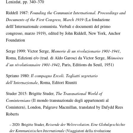
Lenizdat, pp. 340–370
Riddell 1987:
Founding the Communist International. Proceedings and
Documents of the First Congress, March 1919
(La fondazione
delll’Internazionale comunista. Verbali e documenti del primo
congresso, marzo 1919), edited by John Riddell, New York, Anchor
Foundation
Serge 1999: Victor Serge,
Memorie di un rivoluzionario 1901-1941
,
Roma, Edizioni e/o (trad. di Aldo Garosci da Victor Serge,
Mémoires
d’un révolutionnaire 1901-1942
, Paris, Editions du Seuil, 1951)
Spriano 1980:
Il compagno Ercoli. Togliatti segretario
dell’Internazionale
, Roma, Editori Riuniti
Studer 2015: Brigitte Studer,
The Transnational World of
Cominternians
(Il mondo transnazionale degli appartenenti al
Comintern), London, Palgrave Macmillan, translated by Dafydd Rees
Roberts
– 2020: Brigitte Studer
, Reisende der Weltrevolution. Eine Globalgeschichte
der Kommunistischen Internationale
(Viaggiatori della rivoluzione