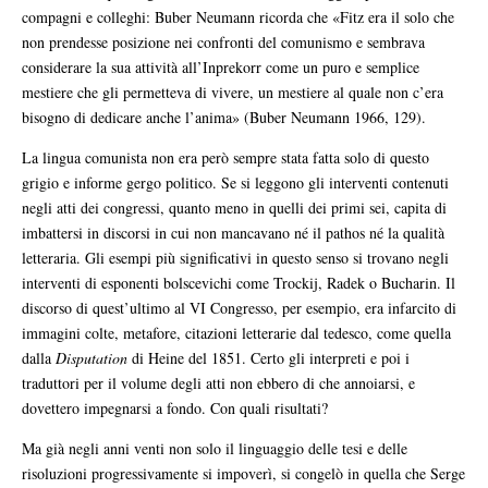
compagni e colleghi: Buber Neumann ricorda che «Fitz era il solo che
non prendesse posizione nei confronti del comunismo e sembrava
considerare la sua attività all’Inprekorr come un puro e semplice
mestiere che gli permetteva di vivere, un mestiere al quale non c’era
bisogno di dedicare anche l’anima» (Buber Neumann 1966, 129).
La lingua comunista non era però sempre stata fatta solo di questo
grigio e informe gergo politico. Se si leggono gli interventi contenuti
negli atti dei congressi, quanto meno in quelli dei primi sei, capita di
imbattersi in discorsi in cui non mancavano né il pathos né la qualità
letteraria. Gli esempi più significativi in questo senso si trovano negli
interventi di esponenti bolscevichi come Trockij, Radek o Bucharin. Il
discorso di quest’ultimo al VI Congresso, per esempio, era infarcito di
immagini colte, metafore, citazioni letterarie dal tedesco, come quella
dalla
Disputation
di Heine del 1851. Certo gli interpreti e poi i
traduttori per il volume degli atti non ebbero di che annoiarsi, e
dovettero impegnarsi a fondo. Con quali risultati?
Ma già negli anni venti non solo il linguaggio delle tesi e delle
risoluzioni progressivamente si impoverì, si congelò in quella che Serge