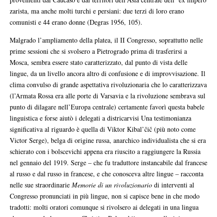
zarista, ma anche molti turchi e persiani: due terzi di loro erano
comunisti e 44 erano donne (Degras 1956, 105).
Malgrado l’ampliamento della platea, il II Congresso, soprattutto nelle
prime sessioni che si svolsero a Pietrogrado prima di trasferirsi a
Mosca, sembra essere stato caratterizzato, dal punto di vista delle
lingue, da un livello ancora altro di confusione e di improvvisazione. Il
clima convulso di grande aspettativa rivoluzionaria che lo caratterizzava
(l’Armata Rossa era alle porte di Varsavia e la rivoluzione sembrava sul
punto di dilagare nell’Europa centrale) certamente favorì questa babele
linguistica e forse aiutò i delegati a districarvisi Una testimonianza
significativa al riguardo è quella di Viktor Kibal’čič (più noto come
Victor Serge), belga di origine russa, anarchico individualista che si era
schierato con i bolscevichi appena era riuscito a raggiungere la Russia
nel gennaio del 1919. Serge – che fu traduttore instancabile dal francese
al russo e dal russo in francese, e che conosceva altre lingue – racconta
nelle sue straordinarie
Memorie di un rivoluzionario
di interventi al
Congresso pronunciati in più lingue, non si capisce bene in che modo
tradotti: molti oratori comunque si rivolsero ai delegati in una lingua