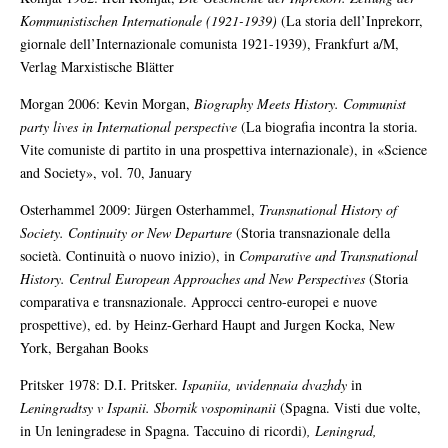
Kommunistischen Internationale (1921-1939)
(La storia dell’Inprekorr,
giornale dell’Internazionale comunista 1921-1939), Frankfurt a/M,
Verlag Marxistische Blätter
Morgan 2006: Kevin Morgan,
Biography Meets History. Communist
party lives in International perspective
(La biografia incontra la storia.
Vite comuniste di partito in una prospettiva internazionale), in «Science
and Society», vol. 70, January
Osterhammel 2009: Jürgen Osterhammel,
Transnational History of
Society. Continuity or New Departure
(Storia transnazionale della
società. Continuità o nuovo inizio), in
Comparative and Transnational
History. Central European Approaches and New Perspectives
(Storia
comparativa e transnazionale. Approcci centro-europei e nuove
prospettive), ed. by Heinz-Gerhard Haupt and Jurgen Kocka, New
York, Bergahan Books
Pritsker 1978: D.I. Pritsker.
Ispaniia, uvidennaia dvazhdy
in
Leningradtsy v Ispanii. Sbornik vospominanii
(Spagna. Visti due volte,
in Un leningradese in Spagna. Taccuino di ricordi)
, Leningrad,