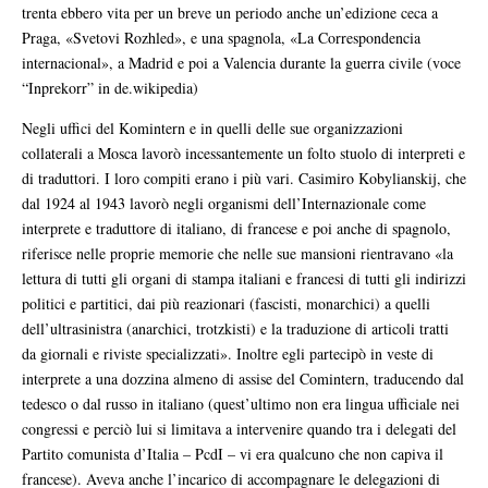
trenta ebbero vita per un breve un periodo anche un’edizione ceca a
Praga, «Svetovi Rozhled», e una spagnola, «La Correspondencia
internacional», a Madrid e poi a Valencia durante la guerra civile (voce
“Inprekorr” in de.wikipedia)
Negli uffici del Komintern e in quelli delle sue organizzazioni
collaterali a Mosca lavorò incessantemente un folto stuolo di interpreti e
di traduttori. I loro compiti erano i più vari. Casimiro Kobylianskij, che
dal 1924 al 1943 lavorò negli organismi dell’Internazionale come
interprete e traduttore di italiano, di francese e poi anche di spagnolo,
riferisce nelle proprie memorie che nelle sue mansioni rientravano «la
lettura di tutti gli organi di stampa italiani e francesi di tutti gli indirizzi
politici e partitici, dai più reazionari (fascisti, monarchici) a quelli
dell’ultrasinistra (anarchici, trotzkisti) e la traduzione di articoli tratti
da giornali e riviste specializzati». Inoltre egli partecipò in veste di
interprete a una dozzina almeno di assise del Comintern, traducendo dal
tedesco o dal russo in italiano (quest’ultimo non era lingua ufficiale nei
congressi e perciò lui si limitava a intervenire quando tra i delegati del
Partito comunista d’Italia – PcdI – vi era qualcuno che non capiva il
francese). Aveva anche l’incarico di accompagnare le delegazioni di