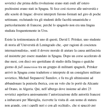
sovietici che prima della rivoluzione erano stati esuli all’estero
pochissimi erano stati in Spagna. Si fece così ricorso alle università e
alle scuole di lingue: diversi interpreti furono formati nel giro di poche
settimane, reclutando tra gli studenti delle facoltà umanistiche e
particolarmente di francese, perché lo spagnolo non era una lingua
studiata frequentemente in Urss.
Esiste la testimonianza di uno di questi, David I. Pritsker, uno studente
di storia all’Università di Leningrado che, «per ragioni di coscienza
internazionalista», sentì il dovere morale di aiutare la causa antifascista
ed insistette per essere mandato in Spagna. Dopo un corso accelerato di
due mesi, con dieci ore quotidiane di studio della lingua e qualche
giorno di
full immersion
tra un gruppo di militanti spagnoli, Pritsker
arrivò in Spagna come traduttore e interprete di un consigliere militare
sovietico, Michail Stepanovič Šumilov, e fu tra gli ultimissimi ad
abbandonare la penisola iberica, con un volo che lo portò da Alicante
ad Orano, in Algeria. Qui, nell’albergo dove insieme ad altri 23
sovietici aspettava ansiosamente l’autorizzazione delle autorità francesi
a imbarcarsi per Marsiglia, ricevette la visita di «un uomo di statura
non grande, con i capelli neri e con gli occhiali», che si spacciò per