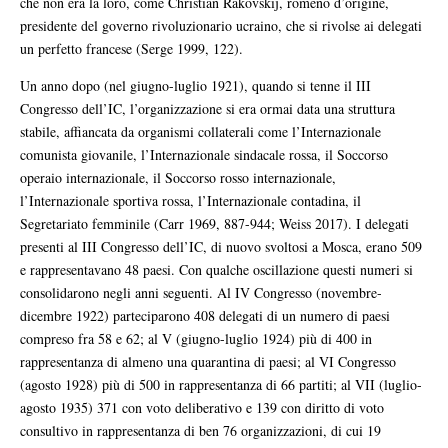
che non era la loro, come Christian Rakovskij, romeno d’origine,
presidente del governo rivoluzionario ucraino, che si rivolse ai delegati
un perfetto francese (Serge 1999, 122).
Un anno dopo (nel giugno-luglio 1921), quando si tenne il III
Congresso dell’IC, l’organizzazione si era ormai data una struttura
stabile, affiancata da organismi collaterali come l’Internazionale
comunista giovanile, l’Internazionale sindacale rossa, il Soccorso
operaio internazionale, il Soccorso rosso internazionale,
l’Internazionale sportiva rossa, l’Internazionale contadina, il
Segretariato femminile (Carr 1969, 887-944; Weiss 2017). I delegati
presenti al III Congresso dell’IC, di nuovo svoltosi a Mosca, erano 509
e rappresentavano 48 paesi. Con qualche oscillazione questi numeri si
consolidarono negli anni seguenti. Al IV Congresso (novembre-
dicembre 1922) parteciparono 408 delegati di un numero di paesi
compreso fra 58 e 62; al V (giugno-luglio 1924) più di 400 in
rappresentanza di almeno una quarantina di paesi; al VI Congresso
(agosto 1928) più di 500 in rappresentanza di 66 partiti; al VII (luglio-
agosto 1935) 371 con voto deliberativo e 139 con diritto di voto
consultivo in rappresentanza di ben 76 organizzazioni, di cui 19