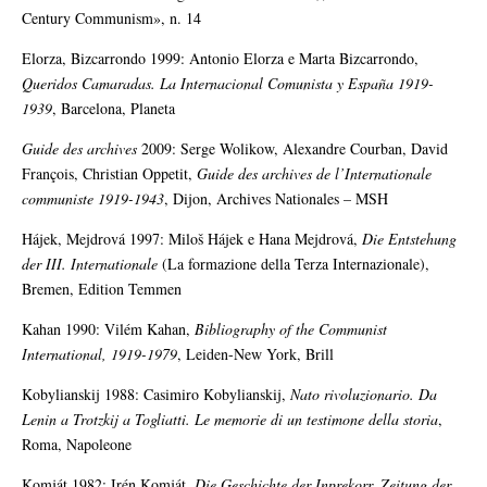
Century Communism», n. 14
Elorza, Bizcarrondo 1999: Antonio Elorza e Marta Bizcarrondo,
Queridos Camaradas. La Internacional Comunista y España 1919-
1939
, Barcelona, Planeta
Guide des archives
2009: Serge Wolikow, Alexandre Courban, David
François, Christian Oppetit,
Guide des archives de l’Internationale
communiste 1919-1943
, Dijon, Archives Nationales – MSH
Hájek, Mejdrová 1997: Miloš Hájek e Hana Mejdrová,
Die Entstehung
der III. Internationale
(La formazione della Terza Internazionale),
Bremen, Edition Temmen
Kahan 1990: Vilém Kahan,
Bibliography of the Communist
International, 1919-1979
, Leiden-New York, Brill
Kobylianskij 1988: Casimiro Kobylianskij,
Nato rivoluzionario. Da
Lenin a Trotzkij a Togliatti. Le memorie di un testimone della storia
,
Roma, Napoleone
Komját 1982: Irén Komját,
Die Geschichte der Inprekorr. Zeitung der