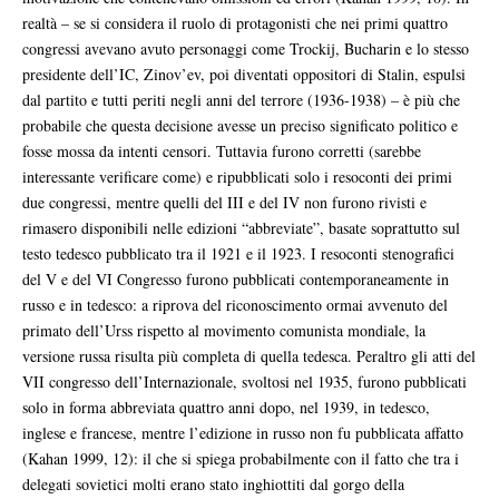
realtà – se si considera il ruolo di protagonisti che nei primi quattro
congressi avevano avuto personaggi come Trockij, Bucharin e lo stesso
presidente dell’IC, Zinov’ev, poi diventati oppositori di Stalin, espulsi
dal partito e tutti periti negli anni del terrore (1936-1938) – è più che
probabile che questa decisione avesse un preciso significato politico e
fosse mossa da intenti censori. Tuttavia furono corretti (sarebbe
interessante verificare come) e ripubblicati solo i resoconti dei primi
due congressi, mentre quelli del III e del IV non furono rivisti e
rimasero disponibili nelle edizioni “abbreviate”, basate soprattutto sul
testo tedesco pubblicato tra il 1921 e il 1923. I resoconti stenografici
del V e del VI Congresso furono pubblicati contemporaneamente in
russo e in tedesco: a riprova del riconoscimento ormai avvenuto del
primato dell’Urss rispetto al movimento comunista mondiale, la
versione russa risulta più completa di quella tedesca. Peraltro gli atti del
VII congresso dell’Internazionale, svoltosi nel 1935, furono pubblicati
solo in forma abbreviata quattro anni dopo, nel 1939, in tedesco,
inglese e francese, mentre l’edizione in russo non fu pubblicata affatto
(Kahan 1999, 12): il che si spiega probabilmente con il fatto che tra i
delegati sovietici molti erano stato inghiottiti dal gorgo della