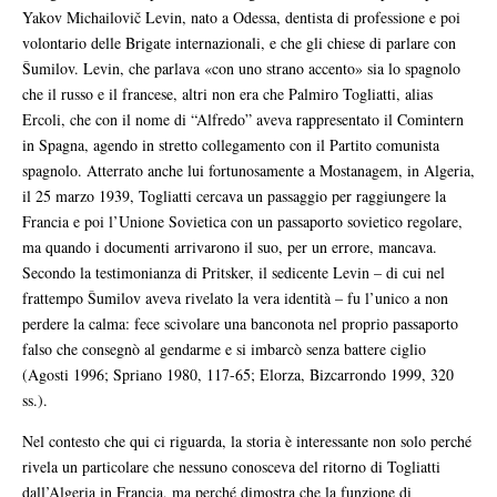
Yakov Michailovič Levin, nato a Odessa, dentista di professione e poi
volontario delle Brigate internazionali, e che gli chiese di parlare con
Šumilov. Levin, che parlava «con uno strano accento» sia lo spagnolo
che il russo e il francese, altri non era che Palmiro Togliatti, alias
Ercoli, che con il nome di “Alfredo” aveva rappresentato il Comintern
in Spagna, agendo in stretto collegamento con il Partito comunista
spagnolo. Atterrato anche lui fortunosamente a Mostanagem, in Algeria,
il 25 marzo 1939, Togliatti cercava un passaggio per raggiungere la
Francia e poi l’Unione Sovietica con un passaporto sovietico regolare,
ma quando i documenti arrivarono il suo, per un errore, mancava.
Secondo la testimonianza di Pritsker, il sedicente Levin – di cui nel
frattempo Šumilov aveva rivelato la vera identità – fu l’unico a non
perdere la calma: fece scivolare una banconota nel proprio passaporto
falso che consegnò al gendarme e si imbarcò senza battere ciglio
(Agosti 1996; Spriano 1980, 117-65; Elorza, Bizcarrondo 1999, 320
ss.).
Nel contesto che qui ci riguarda, la storia è interessante non solo perché
rivela un particolare che nessuno conosceva del ritorno di Togliatti
dall’Algeria in Francia, ma perché dimostra che la funzione di