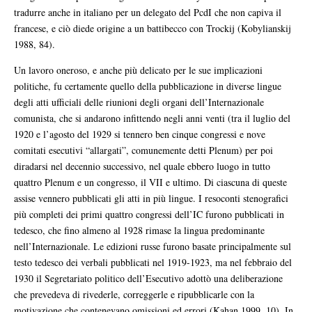
tradurre anche in italiano per un delegato del PcdI che non capiva il
francese, e ciò diede origine a un battibecco con Trockij (Kobylianskij
1988, 84).
Un lavoro oneroso, e anche più delicato per le sue implicazioni
politiche, fu certamente quello della pubblicazione in diverse lingue
degli atti ufficiali delle riunioni degli organi dell’Internazionale
comunista, che si andarono infittendo negli anni venti (tra il luglio del
1920 e l’agosto del 1929 si tennero ben cinque congressi e nove
comitati esecutivi “allargati”, comunemente detti Plenum) per poi
diradarsi nel decennio successivo, nel quale ebbero luogo in tutto
quattro Plenum e un congresso, il VII e ultimo. Di ciascuna di queste
assise vennero pubblicati gli atti in più lingue. I resoconti stenografici
più completi dei primi quattro congressi dell’IC furono pubblicati in
tedesco, che fino almeno al 1928 rimase la lingua predominante
nell’Internazionale. Le edizioni russe furono basate principalmente sul
testo tedesco dei verbali pubblicati nel 1919-1923, ma nel febbraio del
1930 il Segretariato politico dell’Esecutivo adottò una deliberazione
che prevedeva di rivederle, correggerle e ripubblicarle con la
motivazione che contenevano omissioni ed errori (Kahan 1999, 10). In