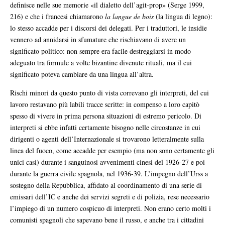
definisce nelle sue memorie «il dialetto dell’agit-prop» (Serge 1999,
216) e che i francesi chiamarono
la langue de bois
(la lingua di legno):
lo stesso accadde per i discorsi dei delegati. Per i traduttori, le insidie
vennero ad annidarsi in sfumature che rischiavano di avere un
significato politico: non sempre era facile destreggiarsi in modo
adeguato tra formule a volte bizantine divenute rituali, ma il cui
significato poteva cambiare da una lingua all’altra.
Rischi minori da questo punto di vista correvano gli interpreti, del cui
lavoro restavano più labili tracce scritte: in compenso a loro capitò
spesso di vivere in prima persona situazioni di estremo pericolo. Di
interpreti si ebbe infatti certamente bisogno nelle circostanze in cui
dirigenti o agenti dell’Internazionale si trovarono letteralmente sulla
linea del fuoco, come accadde per esempio (ma non sono certamente gli
unici casi) durante i sanguinosi avvenimenti cinesi del 1926-27 e poi
durante la guerra civile spagnola, nel 1936-39. L’impegno dell’Urss a
sostegno della Repubblica, affidato al coordinamento di una serie di
emissari dell’IC e anche dei servizi segreti e di polizia, rese necessario
l’impiego di un numero cospicuo di interpreti. Non erano certo molti i
comunisti spagnoli che sapevano bene il russo, e anche tra i cittadini