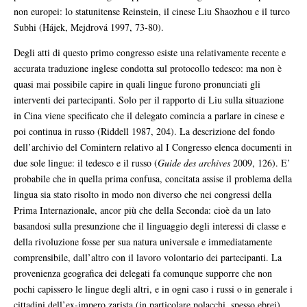
non europei: lo statunitense Reinstein, il cinese Liu Shaozhou e il turco
Subhi (Hájek, Mejdrová 1997, 73-80).
Degli atti di questo primo congresso esiste una relativamente recente e
accurata traduzione inglese condotta sul protocollo tedesco: ma non è
quasi mai possibile capire in quali lingue furono pronunciati gli
interventi dei partecipanti. Solo per il rapporto di Liu sulla situazione
in Cina viene specificato che il delegato comincia a parlare in cinese e
poi continua in russo (Riddell 1987, 204). La descrizione del fondo
dell’archivio del Comintern relativo al I Congresso elenca documenti in
due sole lingue: il tedesco e il russo (
Guide des archives
2009, 126). E’
probabile che in quella prima confusa, concitata assise il problema della
lingua sia stato risolto in modo non diverso che nei congressi della
Prima Internazionale, ancor più che della Seconda: cioè da un lato
basandosi sulla presunzione che il linguaggio degli interessi di classe e
della rivoluzione fosse per sua natura universale e immediatamente
comprensibile, dall’altro con il lavoro volontario dei partecipanti. La
provenienza geografica dei delegati fa comunque supporre che non
pochi capissero le lingue degli altri, e in ogni caso i russi o in generale i
cittadini dell’ex-impero zarista (in particolare polacchi, spesso ebrei)