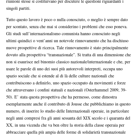
riunioni stesse si costituivano per discutere le questioni riguardanti i
singoli partiti.
Tutto questo lavoro è poco o nulla conosciuto, o meglio è sempre dato
per scontato, senza che mai si considerino i problemi che esso poneva.
Gli studi sull’internazionalismo comunista hanno conosciuto negli
ultimi quindici o vent’anni un notevole rinnovamento che ha dischiuso
nuove prospettive di ricerca. Tale rinnovamento è stato principalmente
dovuto alla prospettiva “transnazionale”. Si tratta di una dimensione che
non si esaurisce nel binomio classico nazionale/internazionale e che, per
usare le parole di uno dei suoi più autorevoli interpreti, occupa uno
spazio sociale che si estende al di là delle culture nazionali che
contribuiscono a definirlo, uno spazio occupato da movimenti e forze
che attraversano i confini statuali e nazionali (Osterhammel 2009, 39-
50). E’ stata questa prospettiva che ha permesso, come dimostra
esemplarmente anche il contributo di Jousse che pubblichiamo in questo
numero, di inserire lo studio delle Internazionali operaie, in particolare
negli anni compresi fra gli anni sessanta del XIX secolo e i quaranta del
XX, in una vicenda che va ben oltre la storia della classe operaia per
abbracciare quella più ampia delle forme di solidarietà transnazionale