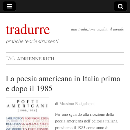
tradurre
una traduzione cambia il mondo
pratiche teorie strumenti
ADRIENNE RICH
TAG:
La poesia americana in Italia prima
e dopo il 1985
di
Massimo Bacigalupo |
Per uno sguardo alla ricezione della
poesia americana nell’editoria italiana,
prendiamo il 1985 come anno di