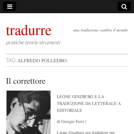
tradurre
una traduzione cambia il mondo
pratiche teorie strumenti
ALFREDO POLLEDRO
TAG:
Il correttore
LEONE GINZBURG E LA
TRADUZIONE DA LETTERALE A
EDITORIALE
di Giorgio Ferri |
Leone Ginzburg era traduttore per