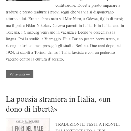
costituzione. Dovette presto imparare a
tradursi e presto tradurre i nuovi segni che via via si disponevano
attorno a lui. Era un ebreo nato sul Mar Nero, a Odessa, figlio di russi;
ma il padre Fëdor Nikolaevič aveva parenti in Italia. E in Italia, anzi in
Toscana, i Ginzburg venivano in vacanza e Leone vi orecchiava la
lingua. Poi la studiò, a Viareggio. Fu a Torino per un breve tratto, e
ricongiuntosi coi suoi proseguì gli studi a Berlino. Due anni dopo, nel
1924, si stabilì a Torino, dentro l’Italia fascista e con un poderoso
vaccino contro la cultura d’accatto,
Va’ avanti →
La poesia straniera in Italia, «un
dono di libertà»
TRADUZIONI E TESTI A FRONTE,
DALL’OTTOCENTO A IERI