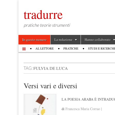
tradurre
pratiche teorie strumenti
Skip to content
In questo numero
La redazione
Hanno collaborato
Main menu
AL LETTORE
PRATICHE
STUDI E RICERCH
Sub menu
FULVIA DE LUCA
TAG:
Versi vari e diversi
LA POESIA ARABA È INTRADUC
di
Francesca Maria Corrao |