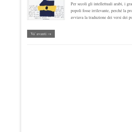
Per secoli gli intellettuali arabi, i 
popoli fosse irrilevante, perché la p
avviava la traduzione dei versi dei po
Va’ avanti →