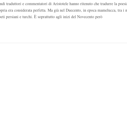
grandi traduttori e commentatori di Aristotele hanno ritenuto che tradurre la poesia
ropria era considerata perfetta. Ma già nel Duecento, in epoca mamelucca, tra i m
eti persiani e turchi. È soprattutto agli inizi del Novecento però