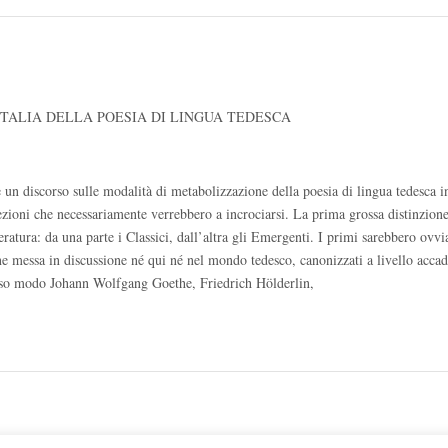
 ITALIA DELLA POESIA DI LINGUA TEDESCA
un discorso sulle modalità di metabolizzazione della poesia di lingua tedesca in 
sezioni che necessariamente verrebbero a incrociarsi. La prima grossa distinzion
teratura: da una parte i Classici, dall’altra gli Emergenti. I primi sarebbero ovv
ne messa in discussione né qui né nel mondo tedesco, canonizzati a livello acca
rosso modo Johann Wolfgang Goethe, Friedrich Hölderlin,