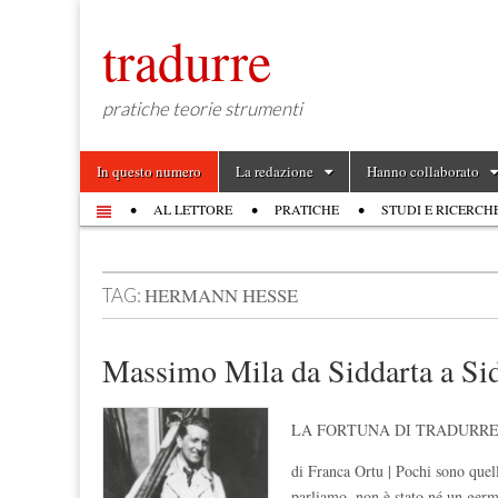
tradurre
pratiche teorie strumenti
Skip to content
In questo numero
La redazione
Hanno collaborato
Main menu
AL LETTORE
PRATICHE
STUDI E RICERCH
Sub menu
HERMANN HESSE
TAG:
Massimo Mila da Siddarta a Si
LA FORTUNA DI TRADURRE
di Franca Ortu | Pochi sono quelli
parliamo, non è stato né un germ