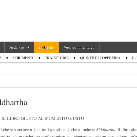
Archivio
Rubriche
Vuoi commentare?
E
STRUMENTI
TRAIETTORIE
QUINTE DI COPERTINA
IL
ddhartha
 IL LIBRO GIUSTO AL MOMENTO GIUSTO
 che si sono accorti, in tutti questi anni, che a tradurre
Siddhartha
, il libro giu
anista, né un traduttore professionista, ma nientemeno che un musicologo, un’