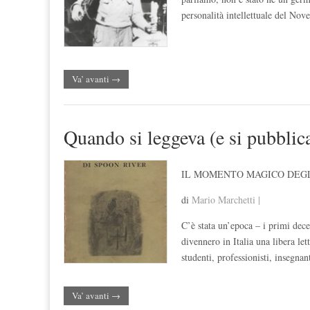
personalità intellettuale del Nov
Va’ avanti →
Quando si leggeva (e si pubblic
IL MOMENTO MAGICO DEGL
di
Mario Marchetti |
C’è stata un’epoca – i primi dec
divennero in Italia una libera l
studenti, professionisti, insegnan
Va’ avanti →