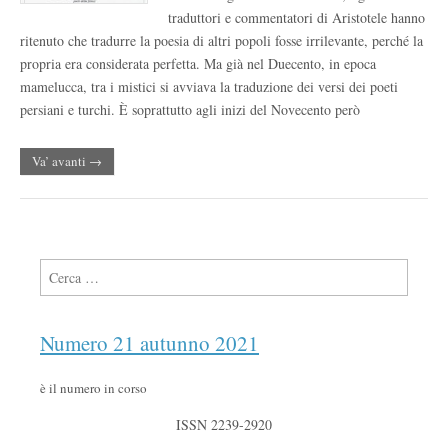
traduttori e commentatori di Aristotele hanno
ritenuto che tradurre la poesia di altri popoli fosse irrilevante, perché la
propria era considerata perfetta. Ma già nel Duecento, in epoca
mamelucca, tra i mistici si avviava la traduzione dei versi dei poeti
persiani e turchi. È soprattutto agli inizi del Novecento però
Va’ avanti →
Ricerca per:
Numero 21 autunno 2021
è il numero in corso
ISSN 2239-2920