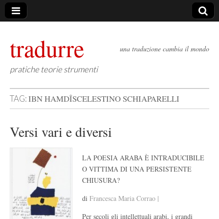
tradurre
una traduzione cambia il mondo
pratiche teorie strumenti
IBN HAMDÎSCELESTINO SCHIAPARELLI
TAG:
Versi vari e diversi
LA POESIA ARABA È INTRADUCIBILE
O VITTIMA DI UNA PERSISTENTE
CHIUSURA?
di
Francesca Maria Corrao |
Per secoli gli intellettuali arabi, i grandi