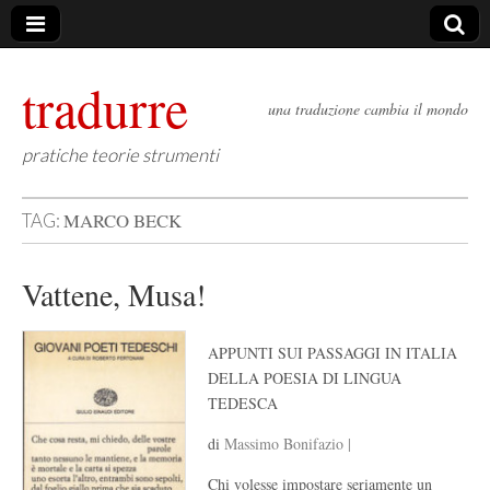
tradurre
una traduzione cambia il mondo
pratiche teorie strumenti
MARCO BECK
TAG:
Vattene, Musa!
APPUNTI SUI PASSAGGI IN ITALIA
DELLA POESIA DI LINGUA
TEDESCA
di
Massimo Bonifazio |
Chi volesse impostare seriamente un