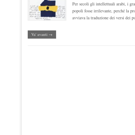
Per secoli gli intellettuali arabi, i 
popoli fosse irrilevante, perché la p
avviava la traduzione dei versi dei po
Va’ avanti →