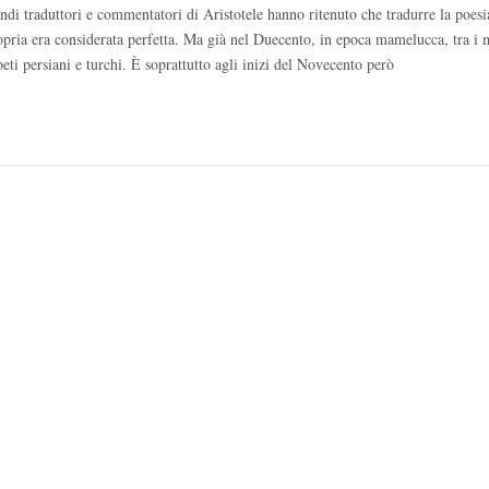
grandi traduttori e commentatori di Aristotele hanno ritenuto che tradurre la poesia
ropria era considerata perfetta. Ma già nel Duecento, in epoca mamelucca, tra i m
eti persiani e turchi. È soprattutto agli inizi del Novecento però