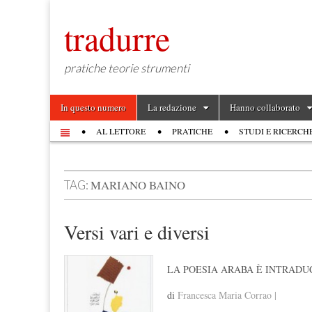
tradurre
pratiche teorie strumenti
Skip to content
In questo numero
La redazione
Hanno collaborato
Main menu
AL LETTORE
PRATICHE
STUDI E RICERCH
Sub menu
MARIANO BAINO
TAG:
Versi vari e diversi
LA POESIA ARABA È INTRADUC
di
Francesca Maria Corrao |