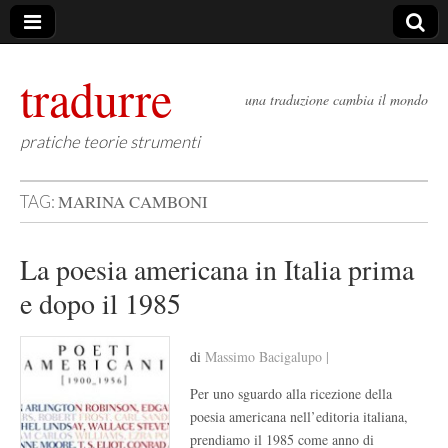
tradurre
una traduzione cambia il mondo
pratiche teorie strumenti
MARINA CAMBONI
TAG:
La poesia americana in Italia prima
e dopo il 1985
di
Massimo Bacigalupo |
Per uno sguardo alla ricezione della
poesia americana nell’editoria italiana,
prendiamo il 1985 come anno di