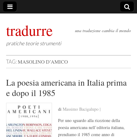
tradurre
una traduzione cambia il mondo
pratiche teorie strumenti
MASOLINO D’AMICO
TAG:
La poesia americana in Italia prima
e dopo il 1985
di
Massimo Bacigalupo |
Per uno sguardo alla ricezione della
poesia americana nell’editoria italiana,
prendiamo il 1985 come anno di