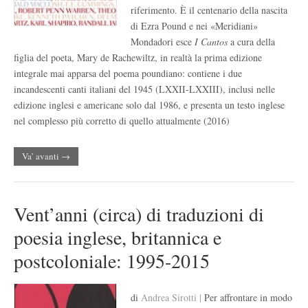
riferimento. È il centenario della nascita
di Ezra Pound e nei «Meridiani»
Mondadori esce
I Cantos
a cura della
figlia del poeta, Mary de Rachewiltz, in realtà la prima edizione
integrale mai apparsa del poema poundiano: contiene i due
incandescenti canti italiani del 1945 (LXXII-LXXIII), inclusi nelle
edizione inglesi e americane solo dal 1986, e presenta un testo inglese
nel complesso più corretto di quello attualmente (2016)
Va’ avanti →
Vent’anni (circa) di traduzioni di
poesia inglese, britannica e
postcoloniale: 1995-2015
di
Andrea Sirotti |
Per affrontare in modo