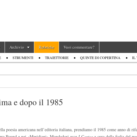
Archivio
Rubriche
Vuoi commentare?
E
STRUMENTI
TRAIETTORIE
QUINTE DI COPERTINA
IL
rima e dopo il 1985
ella poesia americana nell’editoria italiana, prendiamo il 1985 come anno di rif
i Ezra Pound e nei «Meridiani» Mondadori esce
I Cantos
a cura della figlia del p