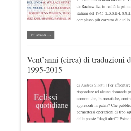
de Rachewiltz, in realtà la prim
italiani del 1945 (LXXII-LXXIII),
complesso più corretto di quello
Va’ avanti →
Vent’anni (circa) di traduzioni d
1995-2015
di
Andrea Sirotti |
Per affrontar
rispondere ad alcune domande prel
economiche, burocratiche, contrat
apprezzati in patria? Che pubblic
permettersi operazioni di tipo sq
delle poesie “degli altri”? Esiste