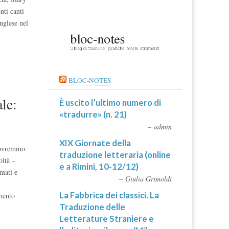
nti canti
nglese nel
BLOC-NOTES
ale:
È uscito l’ultimo numero di
«tradurre» (n. 21)
admin
XIX Giornate della
 dovremmo
traduzione letteraria (online
oltà –
e a Rimini, 10-12/12)
rmati e
Giulia Grimoldi
La Fabbrica dei classici. La
amento
Traduzione delle
Letterature Straniere e