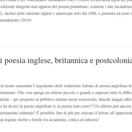
a edizione integrale mai apparsa del poema poundiano: contiene i due incandesce
 inclusi nelle edizione inglesi e americane solo dal 1986, e presenta un testo i
 attualmente (2016)
i poesia inglese, britannica e postcoloni
e in modo esauriente l’argomento delle traduzioni italiane di poesia anglofona
iminari. Che cosa spinge un editore piccolo o grande a superare tutte le diffic
tuali – per proporre al pubblico italiano poeti sconosciuti, benché magari affe
o ha da noi la poesia anglofona (o la poesia tout-court)? Un editore può ancora
uisitamente culturale? Ѐ possibile fare di più per educare il lettore all’apprezz
 un legame stretto e fertile tra accademia, critica ed editoria?