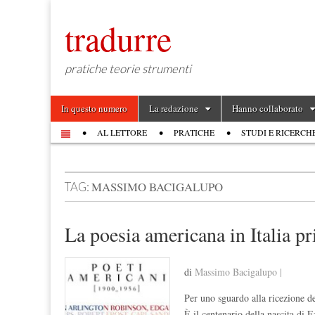
tradurre
pratiche teorie strumenti
Skip to content
In questo numero
La redazione
Hanno collaborato
Main menu
AL LETTORE
PRATICHE
STUDI E RICERCH
Sub menu
MASSIMO BACIGALUPO
TAG:
La poesia americana in Italia p
di
Massimo Bacigalupo |
Per uno sguardo alla ricezione d
È il centenario della nascita d