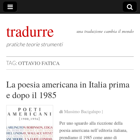
tradurre
una traduzione cambia il mondo
pratiche teorie strumenti
OTTAVIO FATICA
TAG:
La poesia americana in Italia prima
e dopo il 1985
di
Massimo Bacigalupo |
Per uno sguardo alla ricezione della
poesia americana nell’editoria italiana,
prendiamo il 1985 come anno di