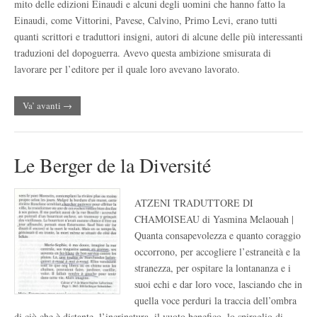
mito delle edizioni Einaudi e alcuni degli uomini che hanno fatto la
Einaudi, come Vittorini, Pavese, Calvino, Primo Levi, erano tutti
quanti scrittori e traduttori insigni, autori di alcune delle più interessanti
traduzioni del dopoguerra. Avevo questa ambizione smisurata di
lavorare per l’editore per il quale loro avevano lavorato.
Va’ avanti →
Le Berger de la Diversité
ATZENI TRADUTTORE DI
CHAMOISEAU di Yasmina Melaouah |
Quanta consapevolezza e quanto coraggio
occorrono, per accogliere l’estraneità e la
stranezza, per ospitare la lontananza e i
suoi echi e dar loro voce, lasciando che in
quella voce perduri la traccia dell’ombra
di ciò che è distante, l’incrinatura, il vuoto benefico, lo spiraglio di