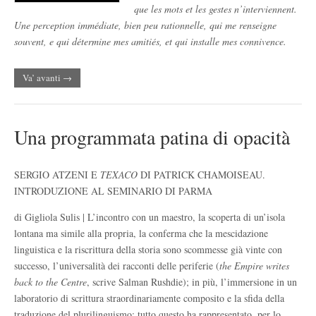
que les mots et les gestes n’interviennent.
Une perception immédiate, bien peu rationnelle, qui me renseigne
souvent, e qui détermine mes amitiés, et qui installe mes connivence.
Va’ avanti →
Una programmata patina di opacità
SERGIO ATZENI E
TEXACO
DI PATRICK CHAMOISEAU.
INTRODUZIONE AL SEMINARIO DI PARMA
di Gigliola Sulis | L’incontro con un maestro, la scoperta di un’isola
lontana ma simile alla propria, la conferma che la mescidazione
linguistica e la riscrittura della storia sono scommesse già vinte con
successo, l’universalità dei racconti delle periferie (
the Empire writes
back to the Centre
, scrive Salman Rushdie); in più, l’immersione in un
laboratorio di scrittura straordinariamente composito e la sfida della
traduzione del plurilinguismo: tutto questo ha rappresentato, per lo