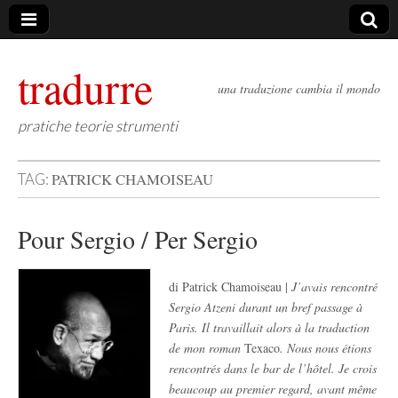
tradurre
una traduzione cambia il mondo
pratiche teorie strumenti
PATRICK CHAMOISEAU
TAG:
Pour Sergio / Per Sergio
di Patrick Chamoiseau |
J’avais rencontré
Sergio Atzeni durant un bref passage à
Paris. Il travaillait alors à la traduction
de mon roman
Texaco
. Nous nous étions
rencontrés dans le bar de l’hôtel. Je crois
beaucoup au premier regard, avant m
ême