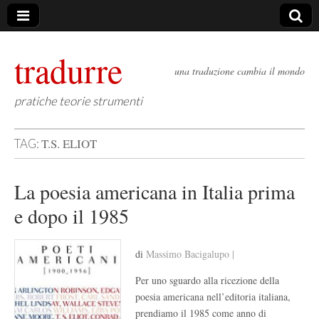
tradurre
una traduzione cambia il mondo
pratiche teorie strumenti
T.S. ELIOT
TAG:
La poesia americana in Italia prima
e dopo il 1985
di
Massimo Bacigalupo |
Per uno sguardo alla ricezione della
poesia americana nell’editoria italiana,
prendiamo il 1985 come anno di