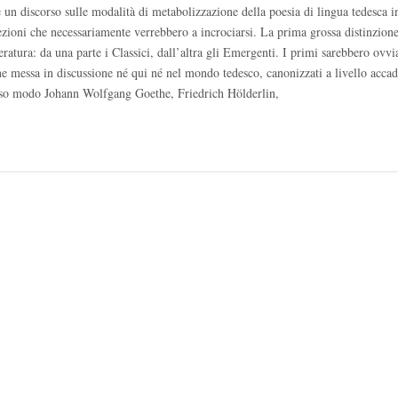
un discorso sulle modalità di metabolizzazione della poesia di lingua tedesca in 
sezioni che necessariamente verrebbero a incrociarsi. La prima grossa distinzion
teratura: da una parte i Classici, dall’altra gli Emergenti. I primi sarebbero ovv
ne messa in discussione né qui né nel mondo tedesco, canonizzati a livello acca
rosso modo Johann Wolfgang Goethe, Friedrich Hölderlin,