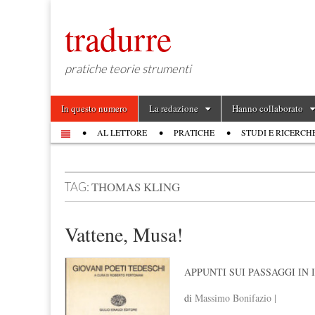
tradurre
pratiche teorie strumenti
Skip to content
In questo numero
La redazione
Hanno collaborato
Main menu
AL LETTORE
PRATICHE
STUDI E RICERCH
Sub menu
THOMAS KLING
TAG:
Vattene, Musa!
APPUNTI SUI PASSAGGI IN
di
Massimo Bonifazio |