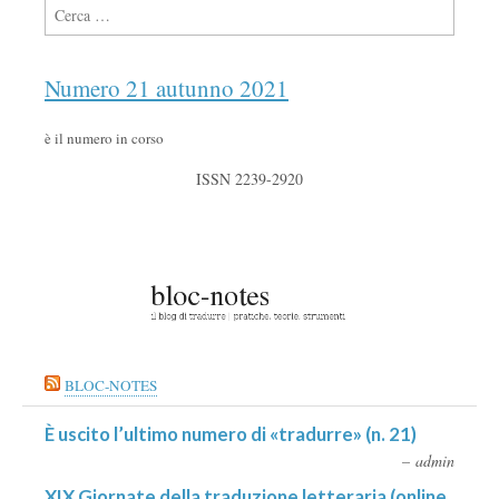
Ricerca per:
Numero 21 autunno 2021
è il numero in corso
ISSN 2239-2920
BLOC-NOTES
È uscito l’ultimo numero di «tradurre» (n. 21)
admin
XIX Giornate della traduzione letteraria (online