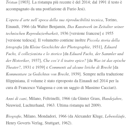
Tristan
[1903]. La ristampa più recente è del 2014; dal 1991 il testo è
accompagnato da una postfazione di Furio Jesi).
L’opera d’arte nell’epoca della sua riproducibilità tecnica
, Torino,
Einaudi, 1966 (da Walter Benjamin,
Das Kunstwerk im Zeitalter seiner
technischen Reproduzierbarkeit
, 1936 [versione francese] e 1955
[versione tedesca]. Il volumetto contiene inoltre
Piccola storia della
fotografia
[da
Kleine Geschichte der Photographie
, 1931],
Eduard
Fuchs, il collezionista e lo storico
[da
Eduard Fuchs, der Sammler und
der Historiker
, 1937],
Che cos’è il teatro epico?
[da
Was ist das epische
Theater?
, 1931 e 1939] e
Commenti ad alcune liriche di Brecht
[da
Kommentare zu Gedichten von Brecht
, 1939]. Sempre nella traduzione
filippiniana, il volume è stato riproposto da Einaudi nel 2014 per la
cura di Francesco Valagussa e con un saggio di Massimo Cacciari).
Anni di cani
, Milano, Feltrinelli, 1966 (da Günter Grass,
Hundejahre
,
Neuwied, Luchterhand, 1963. Ultima ristampa nel 2009).
Biografie
, Milano, Mondadori, 1966 (da Alexander Kluge,
Lebensläufe
,
Henry Goverts Verlag, Stuttgart, 1962).