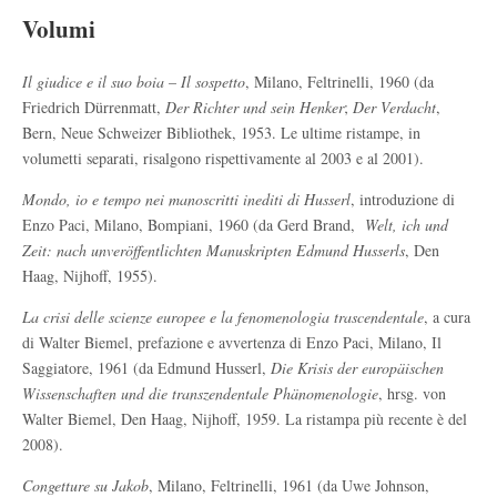
Volumi
Il giudice e il suo boia
–
Il sospetto
, Milano, Feltrinelli, 1960 (da
Friedrich Dürrenmatt,
Der Richter und sein Henker
;
Der Verdacht
,
Bern, Neue Schweizer Bibliothek, 1953. Le ultime ristampe, in
volumetti separati, risalgono rispettivamente al 2003 e al 2001).
Mondo, io e tempo nei manoscritti inediti di Husserl
, introduzione di
Enzo Paci, Milano, Bompiani, 1960 (da Gerd Brand,
Welt, ich und
Zeit: nach unveröffentlichten Manuskripten Edmund Husserls
, Den
Haag, Nijhoff, 1955).
La crisi delle scienze europee e la fenomenologia trascendentale
, a cura
di Walter Biemel, prefazione e avvertenza di Enzo Paci, Milano, Il
Saggiatore, 1961 (da Edmund Husserl,
D
ie Krisis der europäischen
Wissenschaften und die transzendentale Phänomenologie
, hrsg. von
Walter Biemel, Den Haag, Nijhoff, 1959. La ristampa più recente è del
2008).
Congetture su Jakob
, Milano, Feltrinelli, 1961 (da Uwe Johnson,