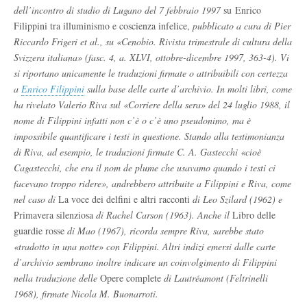
dell’incontro di studio di Lugano del 7 febbraio 1997
su Enrico
Filippini tra illuminismo e coscienza infelice,
pubblicato a cura di
Pier
Riccardo Frigeri et al., su «Cenobio. Rivista trimestrale di cultura della
Svizzera italiana» (fasc. 4, a. XLVI, ottobre-dicembre 1997, 363-4). Vi
si riportano unicamente le traduzioni firmate o attribuibili con certezza
a
Enrico Filippini
sulla base delle carte d’archivio. In molti libri, come
ha rivelato Valerio Riva sul «Corriere della sera» del 24 luglio 1988, il
nome di Filippini infatti non c’è o c’è uno pseudonimo, ma è
impossibile quantificare i testi in questione. Stando alla testimonianza
di Riva, ad esempio, le traduzioni firmate C. A. Gastecchi «cioè
Cagastecchi, che era il nom de plume che usavamo quando i testi ci
facevano troppo ridere», andrebbero attribuite a Filippini e Riva, come
nel caso di
La voce dei delfini e altri racconti
di Leo Szilard (1962) e
Primavera silenziosa
di Rachel Carson (1963). Anche il
Libro delle
guardie rosse
di Mao (1967), ricorda sempre Riva, sarebbe stato
«tradotto in una notte» con Filippini. Altri indizi emersi dalle carte
d’archivio sembrano inoltre indicare un coinvolgimento di Filippini
nella traduzione delle
Opere complete
di Lautréamont (Feltrinelli
1968), firmate Nicola M. Buonarroti.