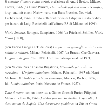
Il concilio d’amore e altri scritti
, prefazione di André Breton, Milano,
Contra, 1966 (da Oskar Panizza,
Das Liebeskonzil und andere Schriften
,
hrsg. und mit einem Nachw. vers. von Hans Prescher, Neuwied,
Luchterhand, 1964. Il testo nella traduzione di Filippini è stato riedito
per la cura di Luigi Rustichelli dall’editore ES di Milano nel 1991).
Maria Stuarda
, Bologna, Sampietro, 1966 (da Friedrich Schiller,
Maria
Stuart
[1800]).
(con Enrico Cicogna e Tilde Riva)
La guerra di guerriglia e altri scritti
politici e militari
, Milano, Feltrinelli, 1967 (da Ernesto Che Guevara,
La guerra de guerrillas
, 1960. L’ultima ristampa risale al 1971).
(con Valerio Riva e Claudio Rugafiori),
Miserabile miracolo: la
mescalina
–
L’infinito turbolento
, Milano, Feltrinelli, 1967 (da Henri
Michaux,
Misérable miracle: la mescaline
, Monaco, Rocher, 1956; e
Id.,
L’infini turbulent
, Paris, Mercure de France, 1957).
Tutto il teatro,
con un’intervista a Günter Grass di Enrico Filippini
,
Milano, Feltrinelli, 1968 (
I plebei provano la rivolta, Acqua alta, A
dieci minuti da Buffalo, Una discussione pubblica
; da Günter Grass,