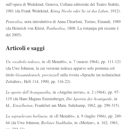
sull’opera di Wedekind, Genova, Collana editoriale del Teatro Stabile,
1981 (da Frank Wedekind,
König Nicolo oder So ist das Leben
, 1912).
Pentesilea
, nota introduttiva di Anna Chiarloni, Torino, Einaudi, 1989
(da Heinrich von Kleist,
Penthesilea
, 1808. La ristampa più recente è
del 2005).
Articoli e saggi
Un vocabolo tedesco
, in «Il Menabò», n. 7 (marzo 1964), pp. 111-121
(da Uwe Johnson, la cui versione tedesca apparve solo postuma col
titolo
Gesamtdeutsch, provinziell
sulla rivista «Sprache im technischen
Zeitalter», Heft 114, 1990, pp. 116-22).
Le aporie dell’Avanguardia
, in «Angelus novus», n. 2 (1964), pp. 97-
119 (da Hans Magnus Enzensberger,
Die Aporien der Avantgarde
, in
Id.,
Einzelheiten
, Frankfurt am Main, Suhrkamp, 1962, pp. 290-315).
La sopraelevata berlinese
, in «Il Menabò», n. 9 (luglio 1966), pp. 249-
64 (da Uwe Johnson,
Berliner Stadtbahn
, in «Merkur», n. 162, 1961,