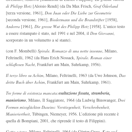
di Philipp Hotz
[Aloisio Rendi] (da Da Max Frisch,
Graf Öderland
[terza versione, 1961],
Don Juan oder Die Liebe zur Geometrie
[seconda versione, 1961],
Biedermann und die Brandstifter
[1958],
Andorra
[1961],
Die grosse Wut des Philipp Hotz
[1958]. L’unico testo
a essere ristampato è stato, nel 1991 e nel 2004, il
Don Giovanni,
scorporato in un volumetto a sé stante).
(con F. Mombelli)
Spirale. Romanzo di una notte insonne
, Milano,
Feltrinelli, 1962 (da Hans Erich Nossack,
Spirale. Roman einer
schlaflosen Nacht
, Frankfurt am Main, Suhrkamp, 1956).
Il terzo libro su Achim
, Milano, Feltrinelli, 1963 (da Uwe Johnson,
Das
dritte Buch über Achim
, Frankfurt am Main, Suhrkamp, 1961).
Tre forme di esistenza mancata
:
esaltazione fissata, stramberia,
manierismo
, Milano, Il Saggiatore, 1964 (da Ludwig Binswanger,
Drei
Formen missglückten Daseins:
Verstiegenheit, Verschrobenheit,
Manieriertheit
, Tübingen, Niemeyer, 1956. L’edizione più recente è
quella di Bompiani, 2001, che riprende il testo di Filippini).
Gatto e topo
, Milano, Feltrinelli, 1964 (da Günter Grass,
Katz und