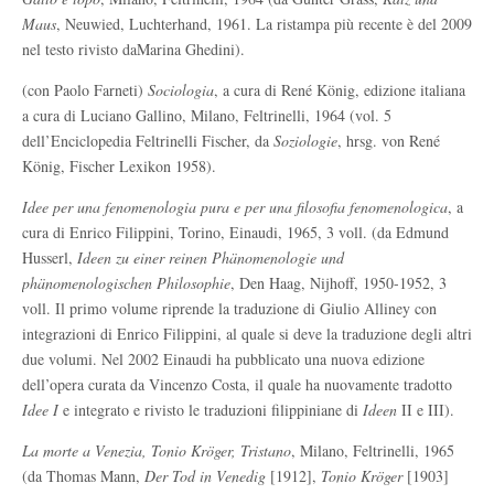
Maus
, Neuwied, Luchterhand, 1961. La ristampa più recente è del 2009
nel testo rivisto daMarina Ghedini).
(con Paolo Farneti)
Sociologia
, a cura di René König, edizione italiana
a cura di Luciano Gallino, Milano, Feltrinelli, 1964 (vol. 5
dell’Enciclopedia Feltrinelli Fischer, da
Soziologie
, hrsg. von René
König, Fischer Lexikon 1958).
Idee per
una fenomenologia pura e per una filosofia fenomenologica
, a
cura di Enrico Filippini, Torino, Einaudi, 1965, 3 voll. (da Edmund
Husserl,
Ideen zu einer reinen Phänomenologie und
phänomenologischen Philosophie
, Den Haag, Nijhoff, 1950-1952, 3
voll. Il primo volume riprende la traduzione di Giulio Alliney con
integrazioni di Enrico Filippini, al quale si deve la traduzione degli altri
due volumi. Nel 2002 Einaudi ha pubblicato una nuova edizione
dell’opera curata da Vincenzo Costa, il quale ha nuovamente tradotto
Idee I
e integrato e rivisto le traduzioni filippiniane di
Ideen
II e III).
La morte a Venezia, Tonio Kröger, Tristano
, Milano, Feltrinelli, 1965
(da Thomas Mann,
Der Tod in Venedig
[1912],
Tonio Kröger
[1903]