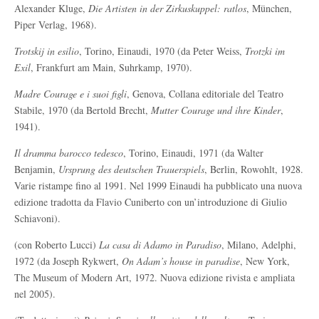
Alexander Kluge,
Die Artisten in der Zirkuskuppel: ratlos
, München,
Piper Verlag, 1968).
Trotskij in esilio
, Torino, Einaudi, 1970 (da Peter Weiss,
Trotzki im
Exil
, Frankfurt am Main, Suhrkamp, 1970).
Madre Courage e i suoi figli
, Genova, Collana editoriale del Teatro
Stabile, 1970 (da Bertold Brecht,
Mutter Courage und ihre Kinder
,
1941).
Il dramma barocco tedesco
, Torino, Einaudi, 1971 (da Walter
Benjamin,
Ursprung des deutschen Trauerspiels
, Berlin, Rowohlt, 1928.
Varie ristampe fino al 1991. Nel 1999 Einaudi ha pubblicato una nuova
edizione tradotta da Flavio Cuniberto con un’introduzione di Giulio
Schiavoni).
(con Roberto Lucci)
La casa di Adamo in Paradiso
, Milano, Adelphi,
1972 (da Joseph Rykwert,
On Adam’s house in paradise
, New York,
The Museum of Modern Art, 1972. Nuova edizione rivista e ampliata
nel 2005).