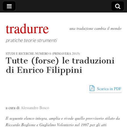
tradurre
una traduzione cambia il mondo
pratiche teorie strumenti
STUDI E RICERCHE
NUMERO 8 (PRIMAVERA 2015)
,
Tutte (forse) le traduzioni
di Enrico Filippini
Scarica in PDF
a cura di
Alessandro Bosco
Il seguente elenco integra, amplia e rivede quello provvisorio stilato da
Riccardo Boglione e Guglielmo Volonterio nel 1997 per gli
atti