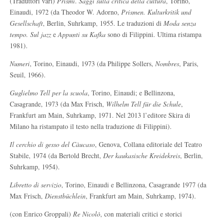
(Traduttori vari)
Prismi
.
Saggi sulla critica della cultura
, Torino,
Einaudi, 1972 (da Theodor W. Adorno,
Prismen. Kulturkritik und
Gesellschaft
, Berlin, Suhrkamp, 1955. Le traduzioni di
Moda senza
tempo. Sul jazz
e
Appunti su Kafka
sono di Filippini. Ultima ristampa
1981).
Numeri
, Torino, Einaudi, 1973 (da Philippe Sollers,
Nombres
, Paris,
Seuil, 1966).
Guglielmo Tell per la scuola
, Torino, Einaudi; e Bellinzona,
Casagrande, 1973 (da Max Frisch,
Wilhelm Tell für die Schule
,
Frankfurt am Main, Suhrkamp, 1971. Nel 2013 l’editore Skira di
Milano ha ristampato il testo nella traduzione di Filippini).
Il cerchio di gesso del Càucaso
, Genova, Collana editoriale del Teatro
Stabile, 1974 (da Bertold Brecht,
Der kaukasische Kreidekreis
, Berlin,
Suhrkamp, 1954).
Libretto di servizio
, Torino, Einaudi e Bellinzona, Casagrande 1977 (da
Max Frisch,
Dienstbüchlein
, Frankfurt am Main, Suhrkamp, 1974).
(con Enrico Groppali)
Re Nicolò
, con materiali critici e storici