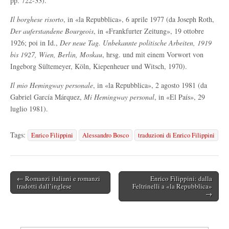
pp. 722-33).
Il borghese risorto
, in «la Repubblica», 6 aprile 1977 (da Joseph Roth,
Der auferstandene Bourgeois
, in «Frankfurter Zeitung», 19 ottobre
1926; poi in Id.,
Der neue Tag. Unbekannte politische Arbeiten, 1919
bis 1927, Wien, Berlin, Moskau
, hrsg. und mit einem Vorwort von
Ingeborg Sültemeyer, Köln, Kiepenheuer und Witsch, 1970).
Il mio Hemingway personale
, in «la Repubblica», 2 agosto 1981 (da
Gabriel García Márquez,
Mi Hemingway personal
, in «El País», 29
luglio 1981).
Tags:
Enrico Filippini
Alessandro Bosco
traduzioni di Enrico Filippini
← Romanzi italiani e romanzi
Enrico Filippini: dalla
Post navigation
tradotti dall’inglese
Feltrinelli a «la Repubblica»
→