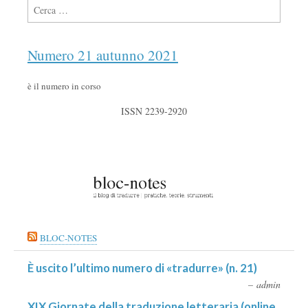
Ricerca per:
Numero 21 autunno 2021
è il numero in corso
ISSN 2239-2920
BLOC-NOTES
È uscito l’ultimo numero di «tradurre» (n. 21)
admin
XIX Giornate della traduzione letteraria (online