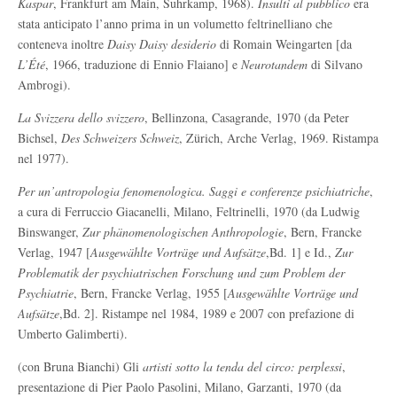
Kaspar
, Frankfurt am Main, Suhrkamp, 1968).
Insulti al pubblico
era
stata anticipato l’anno prima in un volumetto feltrinelliano che
conteneva inoltre
Daisy Daisy desiderio
di Romain Weingarten [da
L’Été
, 1966, traduzione di Ennio Flaiano] e
Neurotandem
di Silvano
Ambrogi).
La Svizzera dello svizzero
, Bellinzona, Casagrande, 1970 (da Peter
Bichsel,
Des Schweizers Schweiz
, Zürich, Arche Verlag, 1969. Ristampa
nel 1977).
Per un’antropologia fenomenologica. Saggi e conferenze psichiatriche
,
a cura di Ferruccio Giacanelli, Milano, Feltrinelli, 1970 (da Ludwig
Binswanger,
Zur phänomenologischen Anthropologie
, Bern, Francke
Verlag, 1947 [
Ausgewählte Vorträge und Aufsätze
,Bd. 1] e Id.,
Zur
Problematik der psychiatrischen Forschung und zum Problem der
Psychiatrie
, Bern, Francke Verlag, 1955 [
Ausgewählte Vorträge und
Aufsätze
,Bd. 2]. Ristampe nel 1984, 1989 e 2007 con prefazione di
Umberto Galimberti).
(con Bruna Bianchi) Gli
artisti sotto la tenda del circo: perplessi
,
presentazione di Pier Paolo Pasolini, Milano, Garzanti, 1970 (da