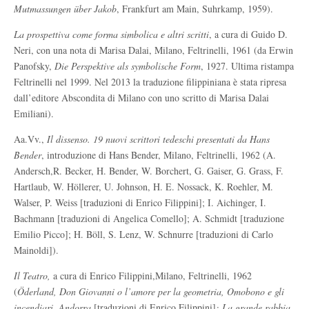
Mutmassungen über Jakob
, Frankfurt am Main, Suhrkamp, 1959).
La prospettiva come forma simbolica e altri scritti
, a cura di Guido D.
Neri, con una nota di Marisa Dalai, Milano, Feltrinelli, 1961 (da Erwin
Panofsky,
Die Perspektive als symbolische Form
, 1927. Ultima ristampa
Feltrinelli nel 1999. Nel 2013 la traduzione filippiniana è stata ripresa
dall’editore Abscondita di Milano con uno scritto di Marisa Dalai
Emiliani).
Aa.Vv.,
Il dissenso. 19 nuovi scrittori tedeschi
presentati da Hans
Bender
, introduzione di Hans Bender, Milano, Feltrinelli, 1962 (A.
Andersch,R. Becker, H. Bender, W. Borchert, G. Gaiser, G. Grass, F.
Hartlaub, W. Höllerer, U. Johnson, H. E. Nossack, K. Roehler, M.
Walser, P. Weiss [traduzioni di Enrico Filippini]; I. Aichinger, I.
Bachmann [traduzioni di Angelica Comello]; A. Schmidt [traduzione
Emilio Picco]; H. Böll, S. Lenz, W. Schnurre [traduzioni di Carlo
Mainoldi]).
Il Teatro,
a cura di Enrico Filippini,Milano, Feltrinelli, 1962
(
Öderland, Don Giovanni o l’amore per la geometria, Omobono e gli
incendiari, Andorra
[traduzioni di Enrico Filippini]
; La grande rabbia