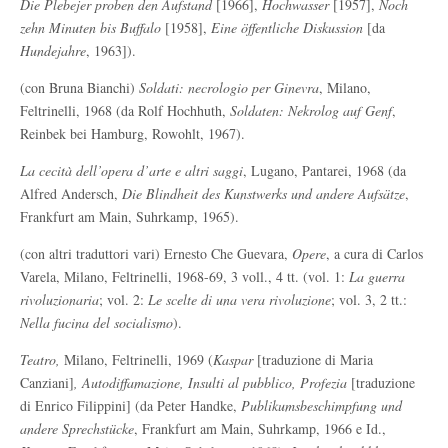
Die Plebejer proben den Aufstand
[1966],
Hochwasser
[1957],
Noch
zehn Minuten bis Buffalo
[1958],
Eine öffentliche Diskussion
[da
Hundejahre
, 1963]).
(con Bruna Bianchi)
Soldati: necrologio per Ginevra
, Milano,
Feltrinelli, 1968 (da Rolf Hochhuth,
Soldaten: Nekrolog auf Genf
,
Reinbek bei Hamburg, Rowohlt, 1967).
La
cecità dell’opera d’arte e altri saggi
, Lugano, Pantarei, 1968 (da
Alfred Andersch,
Die Blindheit des Kunstwerks und andere Aufsätze
,
Frankfurt am Main, Suhrkamp, 1965).
(con altri traduttori vari) Ernesto Che Guevara,
Opere
, a cura di Carlos
Varela, Milano, Feltrinelli, 1968-69, 3 voll., 4 tt. (vol. 1:
La guerra
rivoluzionaria
; vol. 2:
Le scelte di una vera rivoluzione
; vol. 3, 2 tt.:
Nella fucina del socialismo
).
Teatro,
Milano, Feltrinelli, 1969 (
Kaspar
[traduzione di Maria
Canziani]
, Autodiffamazione, Insulti al pubblico, Profezia
[traduzione
di Enrico Filippini] (da Peter Handke,
Publikumsbeschimpfung und
andere Sprechstücke
, Frankfurt am Main, Suhrkamp, 1966 e Id.,