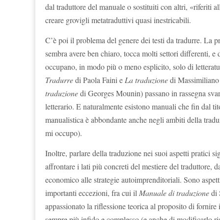
dal traduttore del manuale o sostituiti con altri, «riferiti 
creare grovigli metatraduttivi quasi inestricabili.
C’è poi il problema del genere dei testi da tradurre. La pr
sembra avere ben chiaro, tocca molti settori differenti, e 
occupano, in modo più o meno esplicito, solo di letteratur
Tradurre
di Paola Faini e
La traduzione
di Massimiliano 
traduzione
di Georges Mounin)
passano in rassegna svar
letterario.
E
naturalmente esistono manuali che fin dal tito
manualistica è abbondante anche negli ambiti della traduzi
mi occupo).
Inoltre, parlare della traduzione nei suoi aspetti pratici 
affrontare i lati più concreti del mestiere del traduttore,
economico alle strategie autoimprenditoriali. Sono aspett
importanti eccezioni, fra cui il
Manuale di traduzione
di 
appassionato la riflessione teorica al proposito di fornir
sempre più infido e complesso (e anche di modificarlo risc