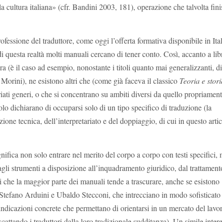
alla cultura italiana» (cfr. Bandini 2003, 181), operazione che talvolta fin
ofessione del traduttore, come oggi l’offerta formativa disponibile in Ital
di questa realtà molti manuali cercano di tener conto. Così, accanto a libr
a (è il caso ad esempio, nonostante i titoli quanto mai generalizzanti, di
Morini), ne esistono altri che (come già faceva il classico
Teoria e stori
iati generi, o che si concentrano su ambiti diversi da quello propriamen
lo dichiarano di occuparsi solo di un tipo specifico di traduzione (la
one tecnica, dell’interpretariato e del doppiaggio, di cui in questo arti
significa non solo entrare nel merito del corpo a corpo con testi specifici
 dagli strumenti a disposizione all’inquadramento giuridico, dal trattament
i che la maggior parte dei manuali tende a trascurare, anche se esistono
Stefano Arduini e Ubaldo Stecconi, che intrecciano in modo sofisticato
e indicazioni concrete che permettano di orientarsi in un mercato del lavo
attando i traduttori dalla loro tradizionale sudditanza). Un simile inter