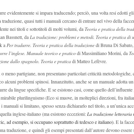
re evidentemente si impara traducendo; perciò, una volta resi edotti gli
lla traduzione, quasi tutti i manuali cercano di entrare nel vivo della facc
te nei titoli e sottotitoli di molti volumi, da
Teoria e pratica della tra
san Bassnett, da
La traduzione: problemi e metodi. Teoria e pratica di 
rk a
Per tradurre. Teoria e pratica della traduzione
di Bruna Di Sabato,
rre l’inglese. Manuale teorico e pratico
di Massimiliano Morini, da
Te
zione dallo spagnolo. Teoria e pratica
di
Matteo Lefèvre
.
ù o meno partigiane, non presentano particolari criticità metodologiche,
ioco alcuni problemi spinosi. Innanzitutto, anche se un manuale adotta un
adurre da lingue specifiche. E se esistono casi, come quello dell’influente
irabile plurilinguismo (Eco si muove, in molteplici direzioni, fra italia
 i manuali si limitano, spesso senza dichiararlo nel titolo, a un’unica ac
o quella inglese-italiano (ma esistono eccezioni:
La traduzione letteraria
cic
, ad esempio, si occupano soprattutto di tedesco e italiano)
. E la facc
a traduzione, e quindi gli esempi presentati dall’autore devono essere r