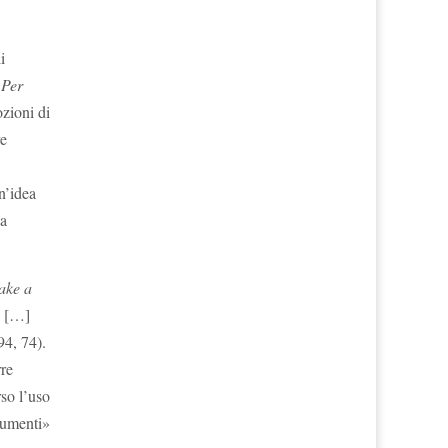
i
o
Per
ozioni di
re
n’idea
ia
ake a
e […]
4, 74).
rre
rso l’uso
trumenti»