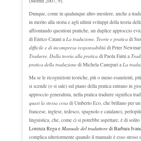
(Morini 2007, 9).
Dunque, come in qualunque altro mestiere, anche a tradur
in merito alla storia e agli ultimi sviluppi della teoria de
affrontando questioni pratiche, un duplice approccio eviden
di Enrico Catani a
La traduzione. Teorie e pratica
di Su
difficile e di incompresa responsabilità
di Peter Newma
Tradurre. Dalla teoria alla pratica
di
Paola Faini a
Tradu
pratica della traduzione
di Michela Canepari a
La tradu
Ma se le ricognizioni teoriche, più o meno esaurienti, pi
si scende (o si sale) sul piano della pratica entrano in g
approccio generalista, nella pratica tradurre significa tr
quasi la stessa cosa
di Umberto Eco, che brillano per un m
francese, inglese, tedesco, spagnolo e catalano), perlopiù
linguistica, che, come ci si potrebbe aspettare, è di solit
Lorenza Rega e
Manuale del traduttore
di Barbara Ivan
complica ulteriormente quando il manuale è esso stesso un