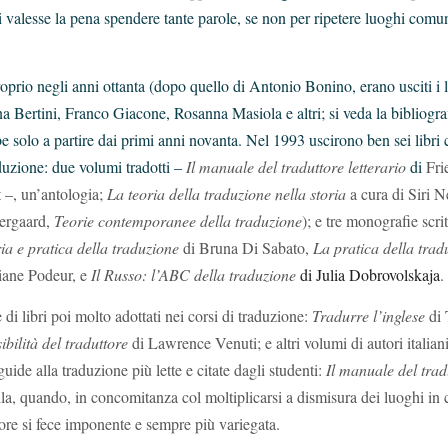
alesse la pena spendere tante parole, se non per ripetere luoghi comuni
oprio negli anni ottanta (dopo quello di Antonio Bonino, erano usciti i l
Bertini, Franco Giacone, Rosanna Masiola e altri; si veda la bibliograf
e solo a partire dai primi anni novanta. Nel 1993 uscirono ben sei libri 
duzione: due volumi tradotti –
Il manuale del traduttore letterario
di
Fri
 –, un’antologia;
La teoria della traduzione nella storia
a cura di Siri 
Nergaard,
Teorie contemporanee della traduzione
); e tre monografie scrit
ia e pratica della traduzione
di
Bruna Di Sabato,
La pratica della trad
iane Podeur, e
Il Russo: l’ABC della traduzione
di Julia Dobrovolskaja
.
 di libri poi molto adottati nei corsi di traduzione:
Tradurre l’inglese
di 
sibilità del traduttore
di Lawrence Venuti; e altri volumi di autori italiani,
uide alla traduzione più lette e citate dagli studenti:
Il manuale del tra
la, quando, in concomitanza col moltiplicarsi a dismisura dei luoghi in c
ore si fece imponente e sempre più variegata.