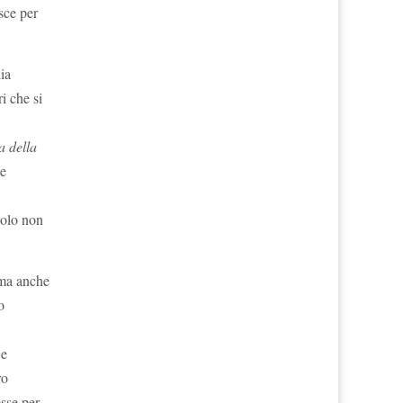
isce per
ia
i che si
a della
te
colo non
, ma anche
o
 e
ro
esse per