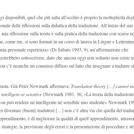
disponibili, quel che più salta all’occhio è proprio la molteplicità degl
nale delle riflessioni sulla didattica della traduzione. All’inizio del su
ia riflessione sulla teoria e sulla pratica della traduzione con scarse n
che, come me, si sono formati in un corso di laurea in Lingue e Letteratu
lla mia personale esperienza» (Di Sabato 1993, 9), un’affermazione che
 potrebbero sottoscrivere, dato che ancora oggi non soltanto non esiste u
on c’è neanche un consenso diffuso sul fatto che insegnare a tradurre s
basta.
Già Peter Newmark
affermava:
Translation theory […] cannot m
intelligent or sensitive
(Newmark 1981,
36; «La teoria della traduzion
 Non può rendere
né
intelligente
né
sensibile uno studente» Newmark 199
r diventare (buoni) traduttori […] non c’è altra via che quella del tradu
apprendimento, e di migliorare la qualità di quell’apprendimento, attrave
 strategie, la previsione degli errori e la presentazione di procedure e s