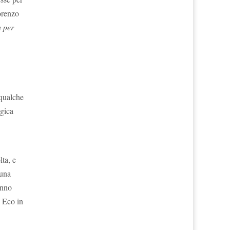
orenzo
a per
 qualche
ogica
lta, e
 una
anno
, Eco in