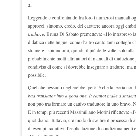
2.
Leggendo e confrontando fra loro i numerosi manuali oggi 
approcci, sintomo, credo, del carattere ancora oggi embrio
tradurre
, Bruna Di Sabato premetteva: «Ho intrapreso la m
didattica delle lingue, come d’altro canto tanti colleghi 
straniere: ispirandomi, quindi, il più delle volte, solo a
probabilmente molti altri autori di manuali di traduzione
condivisa di come si dovrebbe insegnare a tradurre, ma n
possibile.
Quel che nessuno negherebbe, però, è che la teoria non 
bad translator into a good one.
It cannot make a student 
non può trasformare un cattivo traduttore in uno bravo.
E in tempi più recenti Massimiliano Morini rifletteva: «Pe
quotidiano. Tuttavia, c’è modo di sveltire il processo di 
di esempi traduttivi, l’esplicitazione di condizionamenti e