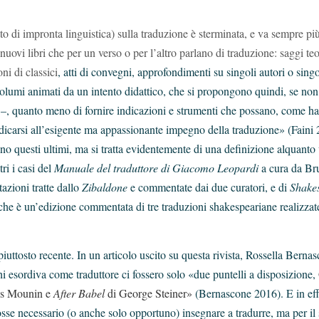
utto di impronta linguistica) sulla traduzione è sterminata, e va sempre pi
uovi libri che per un verso o per l’altro parlano di traduzione: saggi teo
ni di classici
, atti di convegni, approfondimenti su singoli autori o singo
lumi animati da un intento didattico, che si propongono quindi, se non
 –, quanto meno di fornire indicazioni e strumenti che possano, come ha 
edicarsi all’esigente ma appassionante impegno della traduzione» (Faini
ono questi ultimi, ma si tratta evidentemente di una definizione alquanto
tri i casi del
Manuale del traduttore di Giacomo Leopardi
a cura da Br
azioni tratte dallo
Zibaldone
e commentate dai due curatori, e di
Shake
che è un’edizione commentata di tre traduzioni shakespeariane realizzat
piuttosto recente. In un articolo uscito su questa rivista, Rossella Berna
hi esordiva come traduttore ci fossero solo «due puntelli a disposizione,
es Mounin e
After Babel
di George Steiner»
(Bernascone 2016). E in effe
fosse necessario (o anche solo opportuno) insegnare a tradurre, ma per il