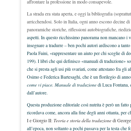
affrontare la professione in modo consapevole.
La strada era stata aperta, e oggi la bibliografia (sopratt
arricchendosi. Solo in Italia, ogni anno escono decine di n
panoramiche storiche, riflessioni autobiografiche, riedizio
aspetti. In questo ricchissimo panorama non mancano i vo
insegnare a tradurre – ben pochi autori ardiscono a tanto
Paola Faini, «rappresentare un aiuto per chi sceglie di d
199). I libri che qui definisco «manuali di traduzione» s
che si presta agli usi più svariati, come attestano fra gli al
Osimo e Federica Bartesaghi, che è un florilegio di annot
come vi piace. Manuale di traduzione
di Luca Fontana, 
dall’autore.
Questa produzione editoriale così nutrita è però un fatto 
ricordava come, ancora alla fine degli anni ottanta, per c
I e Giorgio II:
Teoria e storia della traduzione
di Georg
all’epoca, non soltanto a pochi passava per la testa che 