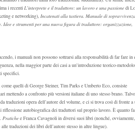
ima i recenti
L’interprete e il traduttore: un lavoro e una passione
di L
keting e networking),
Incatenati alla tastiera. Manuale di sopravvivenz
. Idee e strumenti per una nuova figura di traduttore: organizzazione,
ducendo, i manuali non possono sottrarsi alla responsabilità di far fare in
guenza, nella maggior parte dei casi a un’introduzione teorico-metodol
i specifici.
stri come quelli di George Steiner, Tim Parks e Umberto Eco, consiste
agari mettendo a confronto più versioni italiane di uno stesso brano. Talvo
 da traduzioni opera dell’autore del volume, e ci si trova così di fronte a
 di riflessione autobiografica dei traduttori sul proprio lavoro. È quanto f
. Pratiche
e Franca Cavagnoli in diversi suoi libri (nonché, ovviamente
lle traduzioni dei libri dell’autore stesso in altre lingue).