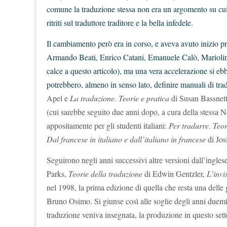
comune la traduzione stessa non era un argomento su cui v
ritriti sul traduttore traditore e la bella infedele.
Il cambiamento però era in corso, e aveva avuto inizio pr
Armando Beati, Enrico Catani, Emanuele Calò, Mariolina 
calce a questo articolo), ma una vera accelerazione si ebb
potrebbero, almeno in senso lato, definire manuali di tra
Apel
e
La traduzione. Teorie e pratica
di
Susan Bassnett
(cui sarebbe seguito due anni dopo, a cura della stessa 
appositamente per gli studenti italiani:
Per tradurre. Teor
Dal francese in italiano e dall’italiano in francese
di Jos
Seguirono negli anni successivi altre versioni dall’inglese
Parks,
Teorie della traduzione
di Edwin Gentzler,
L’invi
nel 1998, la prima edizione di quella che resta una delle g
Bruno Osimo. Si giunse così alle soglie degli anni
d
uemi
traduzione veniva insegnata, la produzione in questo sett