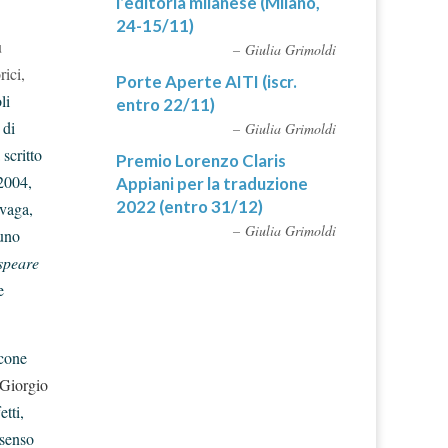
l’editoria milanese (Milano,
24-15/11)
ù
Giulia Grimoldi
rici,
Porte Aperte AITI (iscr.
li
entro 22/11)
 di
Giulia Grimoldi
scritto
Premio Lorenzo Claris
 2004,
Appiani per la traduzione
2022 (entro 31/12)
 vaga,
Giulia Grimoldi
uno
speare
e
scone
Giorgio
tti,
 senso