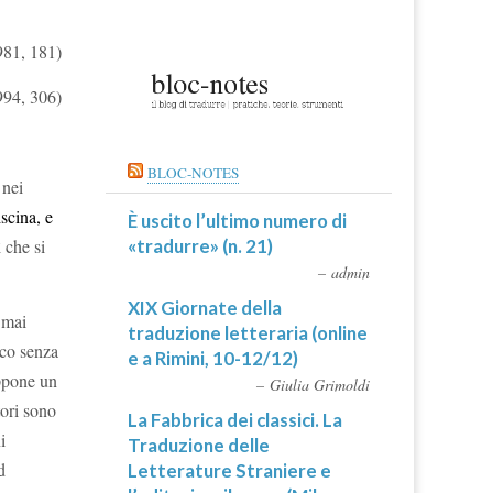
81, 181)
994, 306)
BLOC-NOTES
 nei
scina, e
È uscito l’ultimo numero di
«tradurre» (n. 21)
 che si
admin
XIX Giornate della
 mai
traduzione letteraria (online
co senza
e a Rimini, 10-12/12)
uppone un
Giulia Grimoldi
tori sono
La Fabbrica dei classici. La
i
Traduzione delle
d
Letterature Straniere e