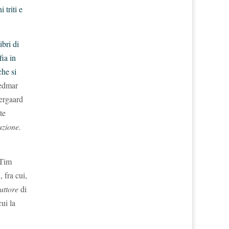
 triti e
ibri di
ia in
che si
edmar
Nergaard
te
uzione.
Tim
 fra cui,
duttore
di
ui la