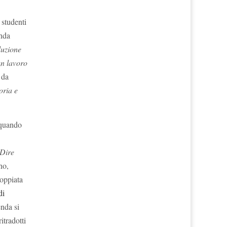
 studenti
enda
duzione
un lavoro
 da
oria e
 quando
Dire
no,
coppiata
di
enda si
itradotti