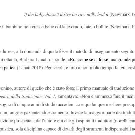
If the baby doesn’t thrive on raw milk, boil it
(Newmark 19
 il bambino non cresce bene col latte crudo, fatelo bollire (Newmark 1
tradurre», alla domanda di quale fosse il metodo di insegnamento seguito
anni ottanta, Barbara Lanati risponde: «
Era come se ci fosse una grande pi
ra parte
» (Lanati 2018). Per secoli, e fino a non molto tempo fa, era così
Bonino, autore di quello che è stato forse il primo manuale di traduzione
ienza della traduzione. Vol. 1
, lamentava: «Non è ammesso fare il medi
 bisogno di cinque anni di studio accademico e qualunque mestiere pres
 a un lungo e paziente addestramento. Invece la maggior parte dei tradut
zione prospettata dall’autore era che gli aspiranti traduttori (novelli can
guistica, sola disciplina capace di dotarli degli strumenti indispensabili a