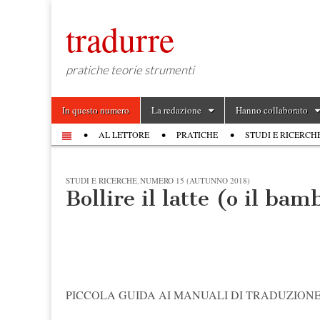
tradurre
pratiche teorie strumenti
Skip to content
In questo numero
La redazione
Hanno collaborato
Main menu
AL LETTORE
PRATICHE
STUDI E RICERCH
Sub menu
STUDI E RICERCHE
NUMERO 15 (AUTUNNO 2018)
,
Bollire il latte (o il ba
PICCOLA GUIDA AI MANUALI DI TRADUZION