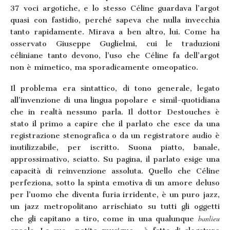
37 voci argotiche, e lo stesso Céline guardava l’argot
quasi con fastidio, perché sapeva che nulla invecchia
tanto rapidamente. Mirava a ben altro, lui. Come ha
osservato Giuseppe Guglielmi, cui le traduzioni
céliniane tanto devono, l’uso che Céline fa dell’argot
non è mimetico, ma sporadicamente omeopatico.
Il problema era sintattico, di tono generale, legato
all’invenzione di una lingua popolare e simil-quotidiana
che in realtà nessuno parla. Il dottor Destouches è
stato il primo a capire che il parlato che esce da una
registrazione stenografica o da un registratore audio è
inutilizzabile, per iscritto. Suona piatto, banale,
approssimativo, sciatto. Su pagina, il parlato esige una
capacità di reinvenzione assoluta. Quello che Céline
perfeziona, sotto la spinta emotiva di un amore deluso
per l’uomo che diventa furia irridente, è un puro jazz,
un jazz metropolitano arrischiato su tutti gli oggetti
banlieu
che gli capitano a tiro, come in una qualunque