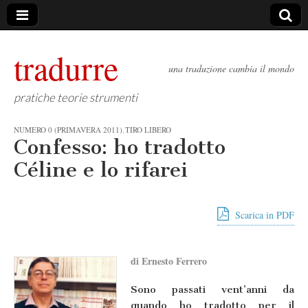
tradurre
una traduzione cambia il mondo
pratiche teorie strumenti
NUMERO 0 (PRIMAVERA 2011)
TIRO LIBERO
,
Confesso: ho tradotto
Céline e lo rifarei
Scarica in PDF
di Ernesto Ferrero
Sono passati vent’anni da
quando ho tradotto per il