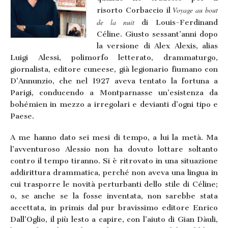
Voyage au bout
risorto Corbaccio il
de la nuit
di Louis-Ferdinand
Céline. Giusto sessant’anni dopo
la versione di Alex Alexis, alias
Luigi Alessi, polimorfo letterato, drammaturgo,
giornalista, editore cuneese, già legionario fiumano con
D’Annunzio, che nel 1927 aveva tentato la fortuna a
Parigi, conducendo a Montparnasse un’esistenza da
bohémien in mezzo a irregolari e devianti d’ogni tipo e
Paese.
A me hanno dato
sei mesi di tempo, a lui la metà. Ma
l’avventuroso Alessio non ha dovuto lottare soltanto
contro il tempo tiranno. Si è ritrovato in una situazione
addirittura drammatica, perché non aveva una lingua in
cui trasporre le novità perturbanti dello stile di Céline;
o, se anche se la fosse inventata, non sarebbe stata
accettata, in primis dal pur bravissimo editore Enrico
Dall’Oglio, il più lesto a capire, con l’aiuto di Gian Dàuli,