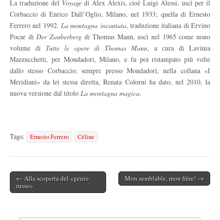
La traduzione del
Voyage
di Alex Alexis, cioè Luigi Alessi, uscì per il
Corbaccio di Enrico Dall’Oglio, Milano, nel 1933; quella di Ernesto
Ferrero nel 1992.
La montagna incantata
, traduzione italiana di Ervino
Pocar di
Der Zauberberg
di Thomas Mann, uscì nel 1965 come nono
volume di
Tutte le opere di Thomas Mann
, a cura di Lavinia
Mazzucchetti, per Mondadori, Milano, e fu poi ristampato più volte
dallo stesso Corbaccio; sempre presso Mondadori, nella collana «I
Meridiani» da lei stessa diretta, Renata Colorni ha dato, nel 2010, la
nuova versione dal titolo
La montagna magica
.
Tags:
Ernesto Ferrero
Céline
← Alla scoperta del «genio
Mon semblable, mon frère! →
Post navigation
russo»