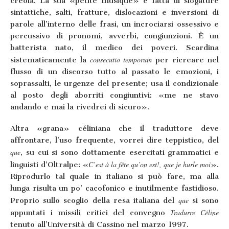
creola. La sua «petite musique» è fatta di slogature
sintattiche, salti, fratture, dislocazioni e inversioni di
parole all’interno delle frasi, un incrociarsi ossessivo e
percussivo di pronomi, avverbi, congiunzioni. È un
batterista nato, il medico dei poveri. Scardina
consecutio temporum
sistematicamente la
per ricreare nel
flusso di un discorso tutto al passato le emozioni, i
soprassalti, le urgenze del presente; usa il condizionale
al posto degli aborriti congiuntivi: «me ne stavo
andando e mai la rivedrei di sicuro».
Altra «grana» céliniana che il traduttore deve
affrontare, l’uso frequente, vorrei dire teppistico, del
que
, su cui si sono dottamente esercitati grammatici e
C’est à la fête qu’on est!, que je hurle moi
linguisti d’Oltralpe: «
».
Riprodurlo tal quale in italiano si può fare, ma alla
lunga risulta un po’ cacofonico e inutilmente fastidioso.
que
Proprio sullo scoglio della resa italiana del
si sono
Tradurre Céline
appuntati i missili critici del convegno
tenuto all’Università di Cassino nel marzo 1997.