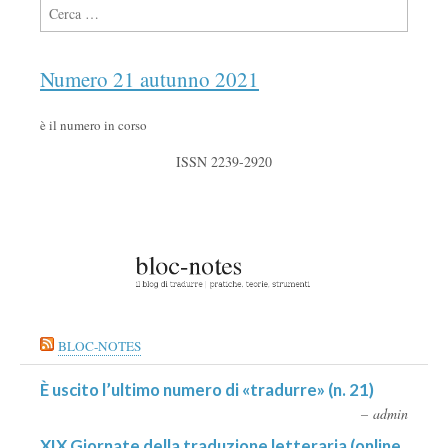
Ricerca per:
Numero 21 autunno 2021
è il numero in corso
ISSN 2239-2920
BLOC-NOTES
È uscito l’ultimo numero di «tradurre» (n. 21)
admin
XIX Giornate della traduzione letteraria (online