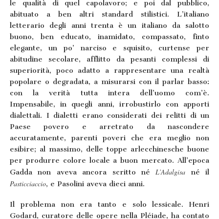
le qualità di quel capolavoro; e poi dal pubblico,
abituato a ben altri standard stilistici. L’italiano
letterario degli anni trenta è un italiano da salotto
buono, ben educato, inamidato, compassato, finto
elegante, un po’ narciso e squisito, curtense per
abitudine secolare, afflitto da pesanti complessi di
superiorità, poco adatto a rappresentare una realtà
popolare o degradata, a misurarsi con il parlar basso:
con la verità tutta intera dell’uomo com’è.
Impensabile, in quegli anni, irrobustirlo con apporti
dialettali. I dialetti erano considerati dei relitti di un
Paese povero e arretrato da nascondere
accuratamente, parenti poveri che era meglio non
esibire; al massimo, delle toppe arlecchinesche buone
per produrre colore locale a buon mercato. All’epoca
L’Adalgisa
Gadda non aveva ancora scritto né
né il
Pasticciaccio
, e Pasolini aveva dieci anni.
Il problema non era tanto e solo lessicale. Henri
Godard, curatore delle opere nella Pléiade, ha contato